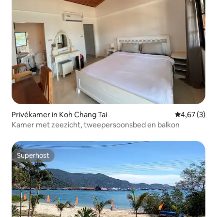
Privékamer in Koh Chang Tai
Gemiddelde b
4,67 (3)
Kamer met zeezicht, tweepersoonsbed en balkon
Superhost
Superhost