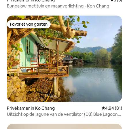
Bungalow met tuin en maanverlichting - Koh Chang
Favoriet van gasten
Favoriet van gasten
Privékamer in Ko Chang
Gemiddelde be
4,94 (81)
Uitzicht op de lagune van de ventilator (D3) Blue Lagoon
Resort