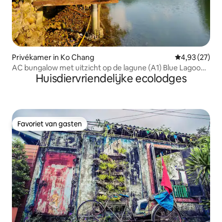
Privékamer in Ko Chang
Gemiddelde be
4,93 (27)
AC bungalow met uitzicht op de lagune (A1) Blue Lagoon
Huisdiervriendelijke ecolodges
Resort
Favoriet van gasten
Favoriet van gasten