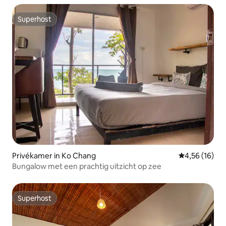
Superhost
Superhost
Privékamer in Ko Chang
Gemiddelde be
4,56 (16)
Bungalow met een prachtig uitzicht op zee
Superhost
Superhost