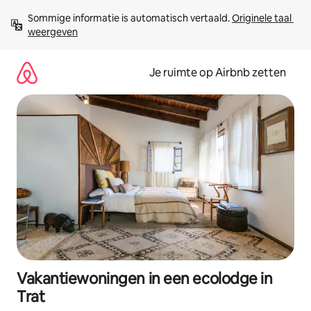
Ga
Sommige informatie is automatisch vertaald. 
Originele taal 
direct
weergeven
naar
inhoud
Je ruimte op Airbnb zetten
Vakantiewoningen in een ecolodge in
Trat