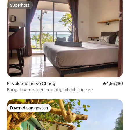
Superhost
Superhost
Privékamer in Ko Chang
Gemiddelde be
4,56 (16)
Bungalow met een prachtig uitzicht op zee
Favoriet van gasten
Favoriet van gasten