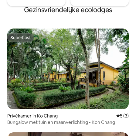
Gezinsvriendelijke ecolodges
Superhost
Superhost
Privékamer in Ko Chang
Gemiddeld
5 (3)
Bungalow met tuin en maanverlichting - Koh Chang