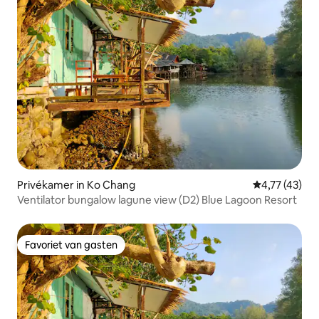
Privékamer in Ko Chang
Gemiddelde be
4,77 (43)
Ventilator bungalow lagune view (D2) Blue Lagoon Resort
Favoriet van gasten
Favoriet van gasten