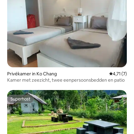
Privékamer in Ko Chang
Gemiddelde 
4,71 (7)
Kamer met zeezicht, twee eenpersoonsbedden en patio
Superhost
Superhost