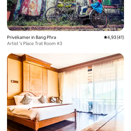
Privékamer in Bang Phra
Gemiddelde be
4,93 (41)
Artist 's Place Trat Room #3