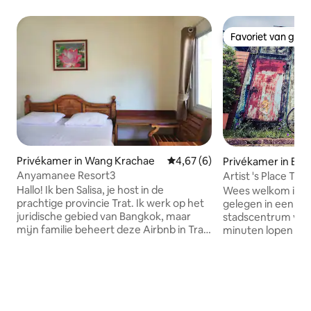
Favoriet van gas
Favoriet van gas
Privékamer in Wang Krachae
Gemiddelde beoordeling van 4,
4,67 (6)
Privékamer in Ban
Anyamanee Resort3
Artist 's Place Tr
Hallo! Ik ben Salisa, je host in de
Wees welkom in on
prachtige provincie Trat. Ik werk op het
gelegen in een rus
juridische gebied van Bangkok, maar
stadscentrum van T
mijn familie beheert deze Airbnb in Trat.
minuten lopen naa
Onze ruimte is onderdeel van
waar je straateten
Anyamanee Resort, een
vinden. Het Trat H
budgetvriendelijk hotel gebouwd in
slechts vijf minut
2014 in de buurt van het centrum van
onze tropische op
Trat. Gunstige locatie: Trat
restaurant. Wij b
Transportstation: 3,3 km Makro: 2,2 km
gezellige sfeer m