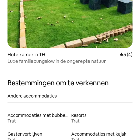
Hotelkamer in TH
Gemiddeld
5 (4)
Luxe familiebungalow in de ongerepte natuur
Bestemmingen om te verkennen
Andere accommodaties
Accommodaties met bubbelbad
Resorts
Trat
Trat
Gastenverblijven
Accommodaties met kajak
Trat
Trat