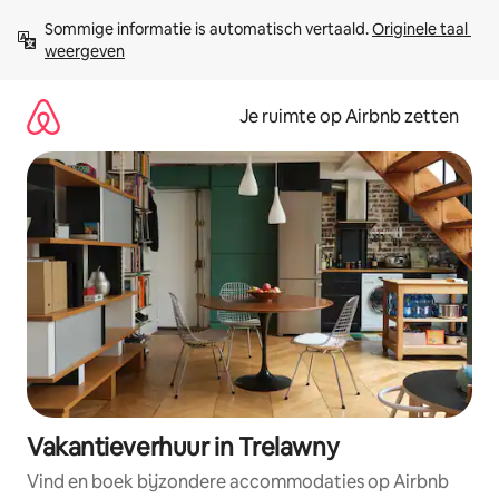
Ga
Sommige informatie is automatisch vertaald. 
Originele taal 
direct
weergeven
naar
inhoud
Je ruimte op Airbnb zetten
Vakantieverhuur in Trelawny
Vind en boek bijzondere accommodaties op Airbnb