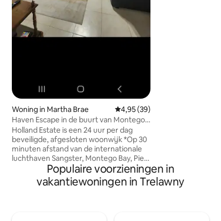
zand, het uitzicht
adembenemend. Het is de perfecte
sfeer om comforta
genieten van de wi
de vogels en de n
rustgevende gelui
oceaangolven op de
kalmeren en je ge
Woning in Martha Brae
Gemiddelde beoordeling van 4,9
4,95 (39)
Haven Escape in de buurt van Montego
Bay
Holland Estate is een 24 uur per dag
beveiligde, afgesloten woonwijk *Op 30
minuten afstand van de internationale
luchthaven Sangster, Montego Bay, Pier
Populaire voorzieningen in
1, Margaritaville en meer * 1 uur van Ochi
Rios, Dunns River Falls, Mystic Mountains
vakantiewoningen in Trelawny
en meer *Vijf minuten van raften op de
Martha Brae River, Falmouth Mystic
Lagoon, Chukka Adventures en meer *
10 minuten naar stranden, restaurants,