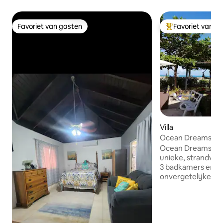
Favoriet van gasten
Favoriet van g
Favoriet van gasten
Topfavoriet van 
Villa
Ocean Dreams Vill
Ocean Dreams Villa 
unieke, strandvilla met 3 slaapkamers en
3 badkamers en v
onvergetelijke re
afstand van het p
Beach (ook bekend 
Public Beach) met
turquoise wateren 