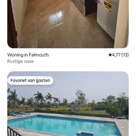
Woning in Falmouth
Gemiddelde be
4,77 (13)
Rustige oase
Favoriet van gasten
Favoriet van gasten