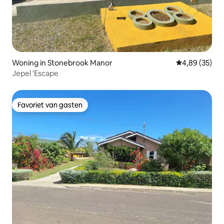
Woning in Stonebrook Manor
Gemiddelde be
4,89 (35)
Jepel 'Escape
Favoriet van gasten
Favoriet van gasten