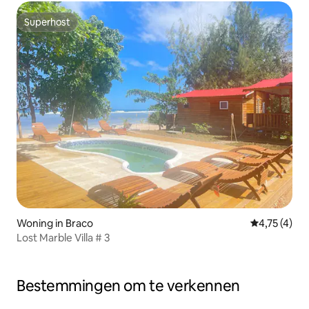
Superhost
Superhost
Woning in Braco
Gemiddelde b
4,75 (4)
Lost Marble Villa # 3
Bestemmingen om te verkennen