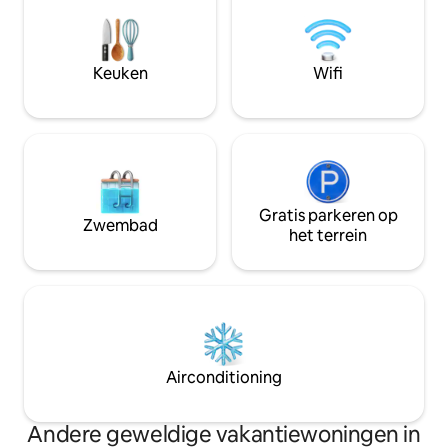
cruiseschip pier. Deze gezellige en
rustige halfvrijstaande studio is
uitgerust met airconditioning en
plafondventilator, waterkoker, wifi,
Keuken
Wifi
smart-tv met Netflix (gebruik eigen
inloggegevens)
Gratis parkeren op
Zwembad
het terrein
Airconditioning
Andere geweldige vakantiewoningen in