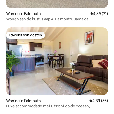
Woning in Falmouth
Gemiddelde be
4,86 (21)
Wonen aan de kust, slaap 4, Falmouth, Jamaica
Favoriet van gasten
Favoriet van gasten
Woning in Falmouth
Gemiddelde be
4,89 (56)
Luxe accommodatie met uitzicht op de oceaan,
zwembad, fitnessruimte en snelle wifi