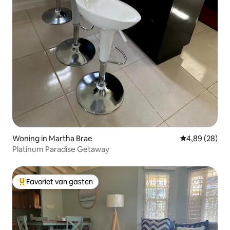
Woning in Martha Brae
Gemiddelde be
4,89 (28)
Platinum Paradise Getaway
Favoriet van gasten
Topfavoriet van gasten