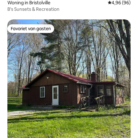
Woning in Bristolville
Gemiddelde be
4,96 (96)
B's Sunsets & Recreation
Favoriet van gasten
Favoriet van gasten