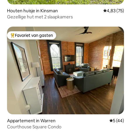
Houten huisje in Kinsman
Gemiddelde be
4,83 (75)
Gezellige hut met 2 slaapkamers
Favoriet van gasten
Topfavoriet van gasten
Appartement in Warren
Gemiddelde
5 (44)
Courthouse Square Condo