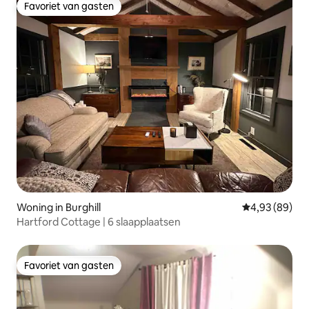
Favoriet van gasten
Favoriet van gasten
Woning in Burghill
Gemiddelde be
4,93 (89)
Hartford Cottage | 6 slaapplaatsen
Favoriet van gasten
Favoriet van gasten