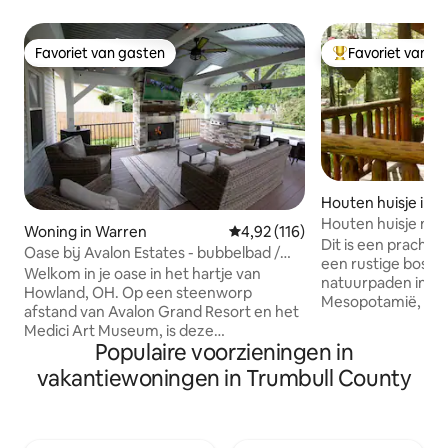
Favoriet van gasten
Favoriet van g
Favoriet van gasten
Topfavoriet van 
Houten huisje in M
Houten huisje met
Woning in Warren
Gemiddelde beoordeling van 4,92
4,92 (116)
Dit is een prachti
Oase bij Avalon Estates - bubbelbad /
een rustige bosri
game room
Welkom in je oase in het hartje van
natuurpaden in he
Howland, OH. Op een steenworp
Mesopotamië, Ohio. We zijn onge
afstand van Avalon Grand Resort en het
45 minuten van Y
Medici Art Museum, is deze
Cleveland. Voorzieningen zijn onder
Populaire voorzieningen in
accommodatie een thuis weg van huis.
andere koffie, thee
Geniet van alles wat de omgeving te
vakantiewoningen in Trumbull County
ontbijtgranen, sn
bieden heeft of verblijf in en profiteer
pannenkoekenmix 
van de voorzieningen van de woning. De
verzameld in onze
achtertuin omvat een enorm terras van
Ontspan en ontspa
600 vierkante meter met open haard,