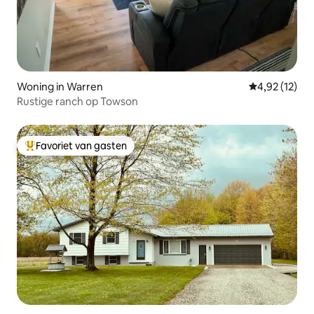
Woning in Warren
Gemiddelde be
4,92 (12)
Rustige ranch op Towson
Favoriet van gasten
Topfavoriet van gasten