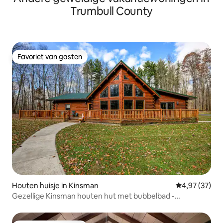
Trumbull County
Favoriet van gasten
Favoriet van gasten
Houten huisje in Kinsman
Gemiddelde be
4,97 (37)
Gezellige Kinsman houten hut met bubbelbad -
Pymatuning