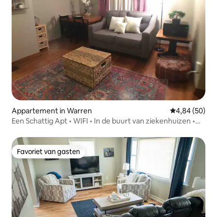
Appartement in Warren
Gemiddelde be
4,84 (50)
Een Schattig Apt • WIFI • In de buurt van ziekenhuizen •
Privé
Favoriet van gasten
Favoriet van gasten