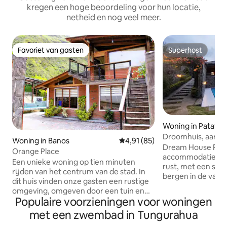
kregen een hoge beoordeling voor hun locatie,
netheid en nog veel meer.
Favoriet van gasten
Superhost
Favoriet van gasten
Superhost
Woning in Patate
Droomhuis, aarda
Woning in Banos
Gemiddelde beoordeling van 4,9
4,91 (85)
zwembad, prachtig
Dream House Pata
Orange Place
accommodatie omr
Een unieke woning op tien minuten
rust, met een spec
rijden van het centrum van de stad. In
bergen in de valle
dit huis vinden onze gasten een rustige
prachtige zwemba
omgeving, omgeven door een tuin en
en de gezellige sf
Populaire voorzieningen voor woningen
voldoende ruimte om met vrienden of
ontspannen en tij
familie samen te komen. Onze
met een zwembad in Tungurahua
familie of vrienden
voorzieningen omvatten: een
zichtbare baksten