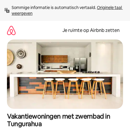
Ga
Sommige informatie is automatisch vertaald. 
Originele taal 
direct
weergeven
naar
inhoud
Je ruimte op Airbnb zetten
Vakantiewoningen met zwembad in
Tungurahua