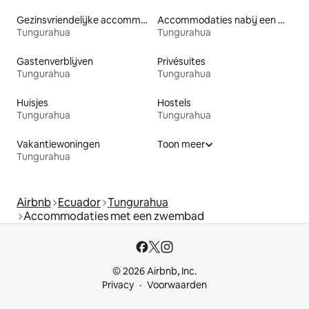
Gezinsvriendelijke accommodaties
Accommodaties nabij een meer
Tungurahua
Tungurahua
Gastenverblijven
Privésuites
Tungurahua
Tungurahua
Huisjes
Hostels
Tungurahua
Tungurahua
Vakantiewoningen
Toon meer
Tungurahua
Airbnb
Ecuador
Tungurahua
Accommodaties met een zwembad
© 2026 Airbnb, Inc.
Privacy
Voorwaarden