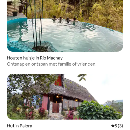
Houten huisje in Río Machay
Ontsnap en ontspan met familie of vrienden.
Hut in Palora
Gemiddeld
5 (3)