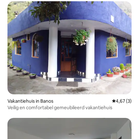
Vakantiehuis in Banos
Gemiddelde b
4,67 (3)
Veilig en comfortabel gemeubileerd vakantiehuis