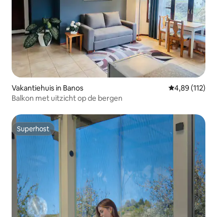
Vakantiehuis in Banos
Gemiddelde beo
4,89 (112)
Balkon met uitzicht op de bergen
Superhost
Superhost