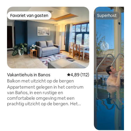
Favoriet van gasten
Superhost
Favoriet van gasten
Superhost
Vakantiehuis in Banos
Gemiddelde beoordeling van 4,89
4,89 (112)
Balkon met uitzicht op de bergen
Appartement gelegen in het centrum
van Baños, in een rustige en
comfortabele omgeving met een
prachtig uitzicht op de bergen. Het
heeft een slaapkamer met
tweepersoonsbed en een
supercomfortabele slaapbank voor
twee personen die kan worden