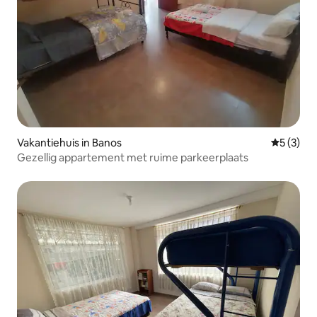
Vakantiehuis in Banos
Gemiddeld
5 (3)
Gezellig appartement met ruime parkeerplaats