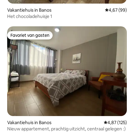
Vakantiehuis in Banos
Gemiddelde be
4,67 (99)
Het chocoladehuisje 1
Favoriet van gasten
Favoriet van gasten
Vakantiehuis in Banos
Gemiddelde beo
4,87 (125)
Nieuw appartement, prachtig uitzicht, centraal gelegen :)