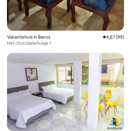
Vakantiehuis in Banos
Gemiddelde be
4,67 (99)
Het chocoladehuisje 1