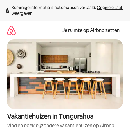
Ga
Sommige informatie is automatisch vertaald. 
Originele taal 
direct
weergeven
naar
inhoud
Je ruimte op Airbnb zetten
Vakantiehuizen in Tungurahua
Vind en boek bijzondere vakantiehuizen op Airbnb