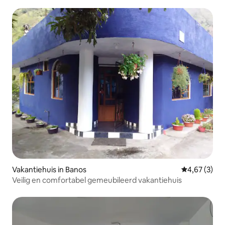
Vakantiehuis in Banos
Gemiddelde b
4,67 (3)
Veilig en comfortabel gemeubileerd vakantiehuis