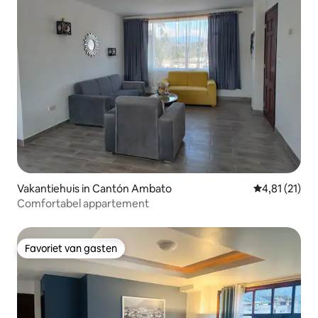
Vakantiehuis in Cantón Ambato
Gemiddelde be
4,81 (21)
Comfortabel appartement
Favoriet van gasten
Favoriet van gasten