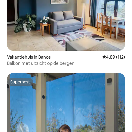
Vakantiehuis in Banos
Gemiddelde beo
4,89 (112)
Balkon met uitzicht op de bergen
Superhost
Superhost