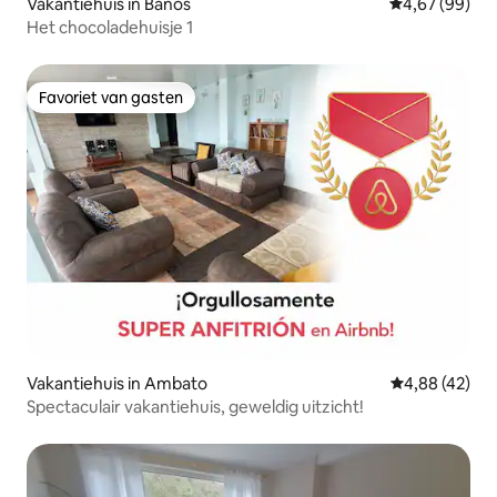
Vakantiehuis in Banos
Gemiddelde be
4,67 (99)
Het chocoladehuisje 1
Favoriet van gasten
Favoriet van gasten
Vakantiehuis in Ambato
Gemiddelde be
4,88 (42)
Spectaculair vakantiehuis, geweldig uitzicht!