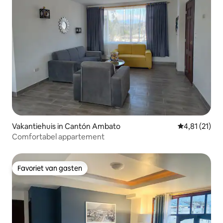
Vakantiehuis in Cantón Ambato
Gemiddelde be
4,81 (21)
Comfortabel appartement
Favoriet van gasten
Favoriet van gasten