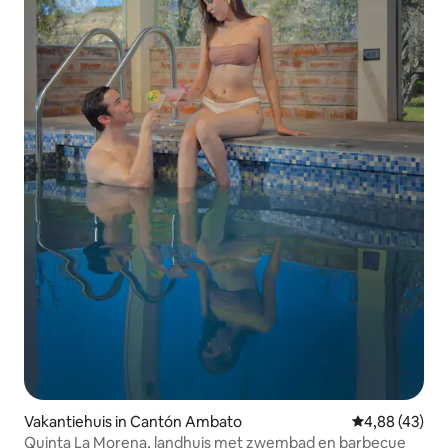
Vakantiehuis in Cantón Ambato
Gemiddelde be
4,88 (43)
Quinta La Morena, landhuis met zwembad en barbecue