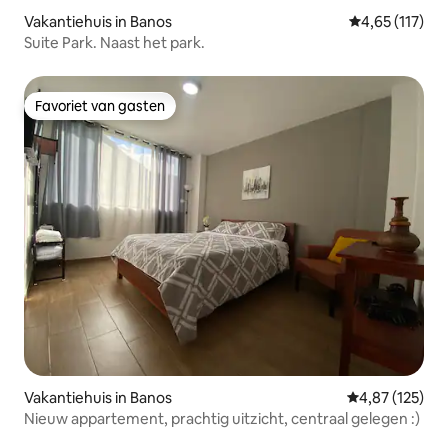
Vakantiehuis in Banos
Gemiddelde beo
4,65 (117)
Suite Park. Naast het park.
Favoriet van gasten
Favoriet van gasten
Vakantiehuis in Banos
Gemiddelde beo
4,87 (125)
Nieuw appartement, prachtig uitzicht, centraal gelegen :)