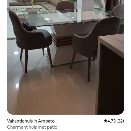
Vakantiehuis in Ambato
Gemiddelde be
4,73 (22)
Charmant huis met patio