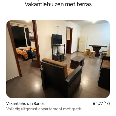
Vakantiehuizen met terras
Vakantiehuis in Banos
Gemiddelde be
4,77 (13)
Volledig uitgerust appartement met gratis
parkeergelegenheid