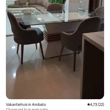
Vakantiehuis in Ambato
Gemiddelde be
4,73 (22)
Charmant huis met patio