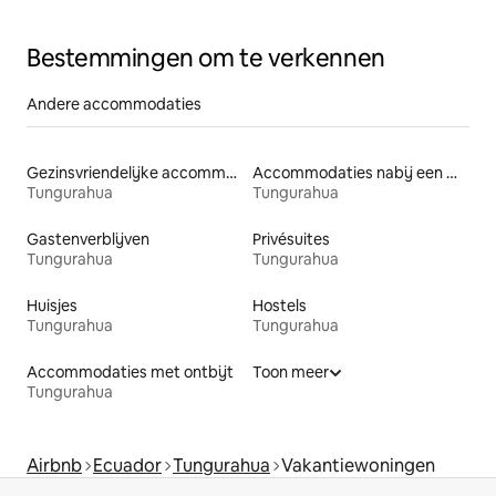
Bestemmingen om te verkennen
Andere accommodaties
Gezinsvriendelijke accommodaties
Accommodaties nabij een meer
Tungurahua
Tungurahua
Gastenverblijven
Privésuites
Tungurahua
Tungurahua
Huisjes
Hostels
Tungurahua
Tungurahua
Accommodaties met ontbijt
Toon meer
Tungurahua
Airbnb
Ecuador
Tungurahua
Vakantiewoningen