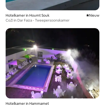
Hotelkamer in Houmt Souk
Nieuwe ac
Nieuw
CoZi in Dar Faiza - Tweepersoonskamer
Hotelkamer in Hammamet