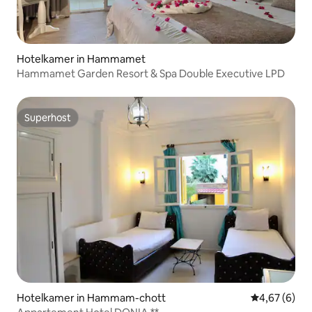
Hotelkamer in Hammamet
Hammamet Garden Resort & Spa Double Executive LPD
Superhost
Superhost
Hotelkamer in Hammam-chott
Gemiddelde b
4,67 (6)