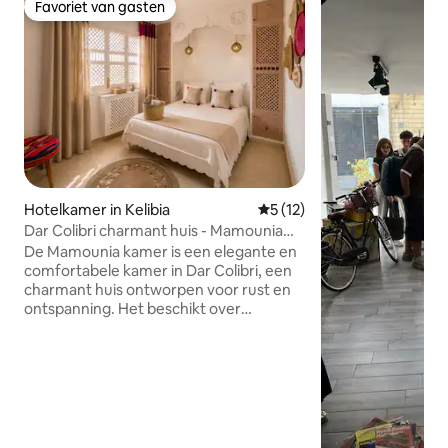
Favoriet van gasten
Favoriet van gasten
Hotelkamer in Kelibia
Gemiddelde beoordeling van 
5 (12)
Dar Colibri charmant huis - Mamounia
Suite
De Mamounia kamer is een elegante en
comfortabele kamer in Dar Colibri, een
charmant huis ontworpen voor rust en
ontspanning. Het beschikt over
hoogwaardig beddengoed, een eigen
badkamer en zorgvuldig samengestelde
inrichting, waardoor een rustige en
rustgevende sfeer ontstaat. Gasten
kunnen gebruikmaken van de gedeelde
ruimtes van het huis, waaronder het
zoutwaterzwembad, de terrassen en de