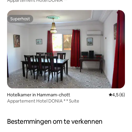
Appartement Hotel DONIA **
Superhost
Superhost
Hotelkamer in Hammam-chott
Gemiddelde 
4,5 (6)
Appartement Hotel DONIA * * Suite
Bestemmingen om te verkennen