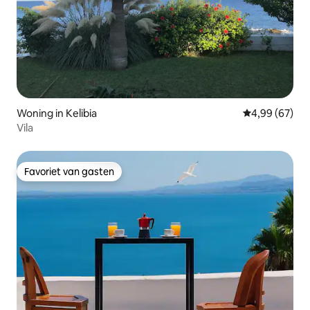
Woning in Kelibia
Gemiddelde be
4,99 (67)
Vila
Favoriet van gasten
Favoriet van gasten