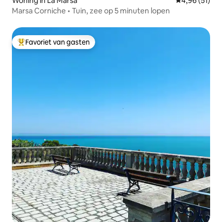
Woning in La Marsa
Gemiddelde be
4,96 (51)
Marsa Corniche • Tuin, zee op 5 minuten lopen
Favoriet van gasten
Topfavoriet van gasten