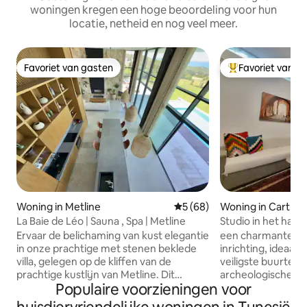
woningen kregen een hoge beoordeling voor hun
locatie, netheid en nog veel meer.
Favoriet van gasten
Favoriet van g
Favoriet van gasten
Topfavoriet van 
Woning in Metline
Gemiddelde beoordeling van 
5 (68)
Woning in Cartha
La Baie de Léo | Sauna , Spa | Metline
Studio in het hart
site van Carthago
Ervaar de belichaming van kust elegantie
een charmante St
in onze prachtige met stenen beklede
inrichting, ideaal 
villa, gelegen op de kliffen van de
veiligste buurten i
prachtige kustlijn van Metline. Dit
archeologische pa
Populaire voorzieningen voor
pittoreske toevluchtsoord biedt een
heeft een onafhan
ongeëvenaarde mix van moderne luxe,
bestaande uit een