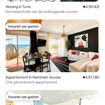
Woning in Tunis
Gemiddelde be
4,95 (42)
De melancholie van de ondergaande zonnen
Favoriet van gasten
Favoriet van gasten
Appartement in Hammam Sousse
Gemiddelde be
4,97 (36)
Chic panoramisch appartement
Favoriet van gasten
Favoriet van gasten