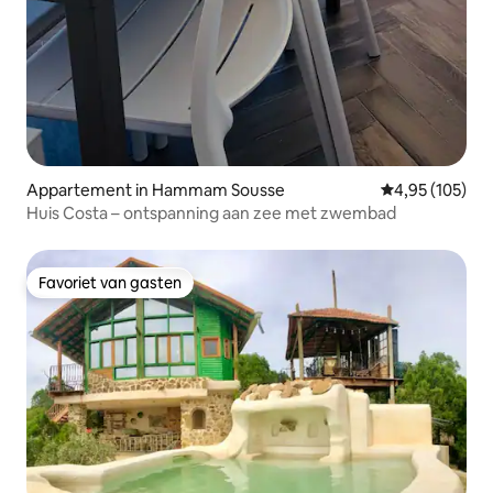
Appartement in Hammam Sousse
Gemiddelde beo
4,95 (105)
Huis Costa – ontspanning aan zee met zwembad
Favoriet van gasten
Favoriet van gasten