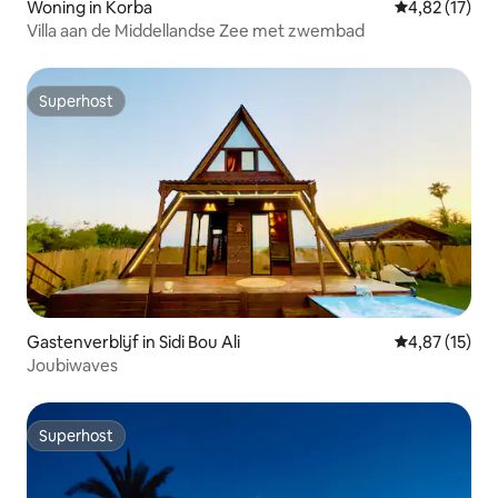
Woning in Korba
Gemiddelde be
4,82 (17)
Villa aan de Middellandse Zee met zwembad
Superhost
Superhost
Gastenverblijf in Sidi Bou Ali
Gemiddelde be
4,87 (15)
Joubiwaves
Superhost
Superhost