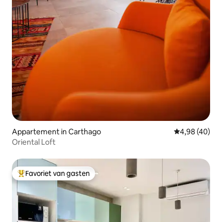
Appartement in Carthago
Gemiddelde be
4,98 (40)
Oriental Loft
Favoriet van gasten
Topfavoriet van gasten