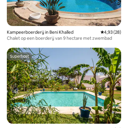
Kampeerboerderij in Beni Khalled
Gemiddelde be
4,93 (28)
Chalet op een boerderij van 9 hectare met zwembad
Superhost
Superhost