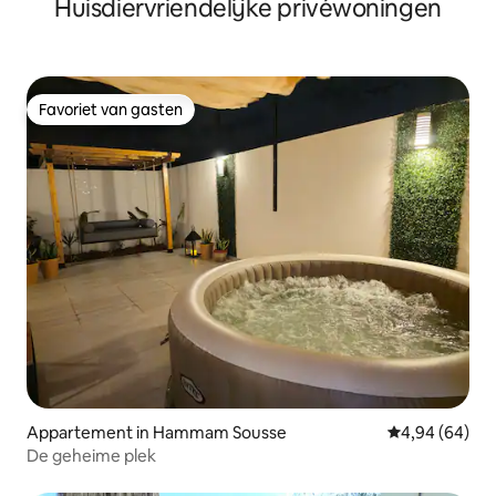
Huisdiervriendelijke privéwoningen
Favoriet van gasten
Favoriet van gasten
Appartement in Hammam Sousse
Gemiddelde be
4,94 (64)
De geheime plek