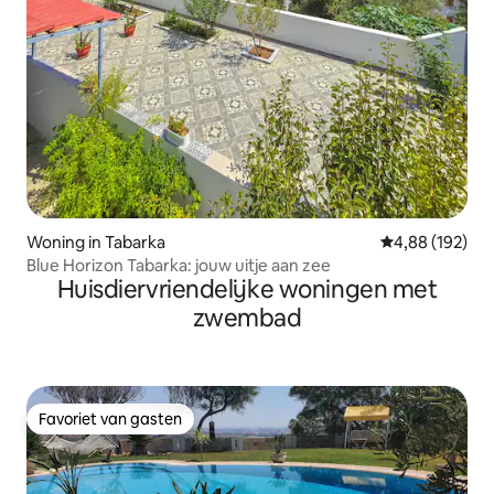
Woning in Tabarka
Gemiddelde beo
4,88 (192)
Blue Horizon Tabarka: jouw uitje aan zee
Huisdiervriendelijke woningen met
zwembad
Favoriet van gasten
Favoriet van gasten