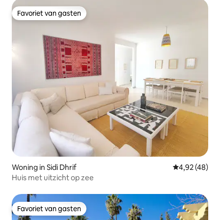
Favoriet van gasten
Favoriet van gasten
Woning in Sidi Dhrif
Gemiddelde be
4,92 (48)
Huis met uitzicht op zee
Favoriet van gasten
Favoriet van gasten