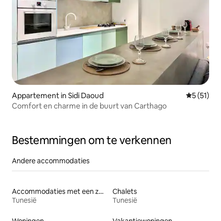
Appartement in Sidi Daoud
Gemiddelde
5 (51)
Comfort en charme in de buurt van Carthago
Bestemmingen om te verkennen
Andere accommodaties
Accommodaties met een zwembad
Chalets
Tunesië
Tunesië
Woningen
Vakantiewoningen