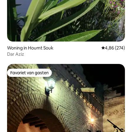
Woning in Houmt Souk
Gemiddelde beo
4,86 (274)
Dar Aziz
Favoriet van gasten
Favoriet van gasten