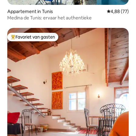
Appartement in Tunis
Gemiddelde be
4,88 (77)
Medina de Tunis: ervaar het authentieke
Favoriet van gasten
Topfavoriet van gasten