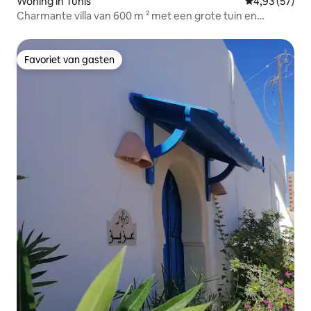
Woning in Tunis
Gemiddelde be
4,93 (57)
Charmante villa van 600 m ² met een grote tuin en
zwembad
Favoriet van gasten
Favoriet van gasten