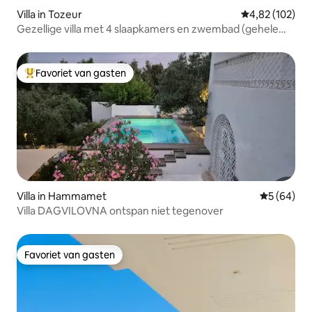
Villa in Tozeur
Gemiddelde beo
4,82 (102)
Gezellige villa met 4 slaapkamers en zwembad (gehele
woning)
Favoriet van gasten
Topfavoriet van gasten
Villa in Hammamet
Gemiddelde
5 (64)
Villa DAGVILOVNA ontspan niet tegenover
Favoriet van gasten
Favoriet van gasten