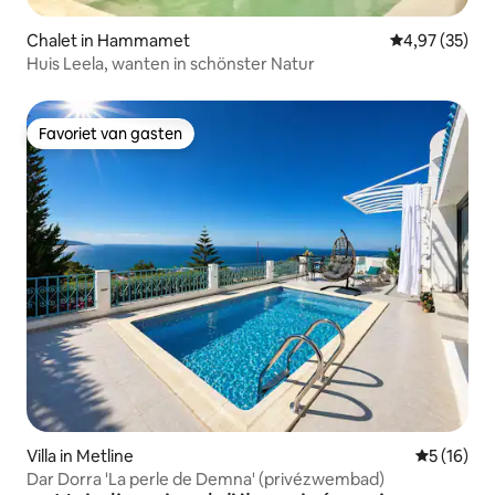
Chalet in Hammamet
Gemiddelde be
4,97 (35)
Huis Leela, wanten in schönster Natur
Favoriet van gasten
Favoriet van gasten
Villa in Metline
Gemiddelde
5 (16)
Dar Dorra 'La perle de Demna' (privézwembad)