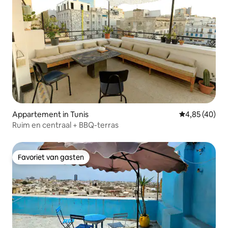
Appartement in Tunis
Gemiddelde be
4,85 (40)
Ruim en centraal + BBQ-terras
Favoriet van gasten
Favoriet van gasten