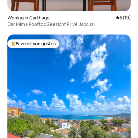
Woning in Carthago
Gemiddelde
5 (19)
Dar Mima Rooftop Zeezicht Privé Jaccuzi
Favoriet van gasten
Topfavoriet van gasten