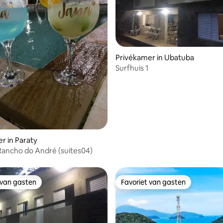
Privékamer in Ubatuba
Surfhuis 1
eling van 5 uit 5, 3 recensies
r in Paraty
ancho do André (suites04)
 van gasten
Favoriet van gasten
 van gasten
Favoriet van gasten