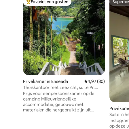
Favoriet van gasten
Superho
Topfavoriet van gasten
Superho
Privékamer in Enseada
Gemiddelde beoordeling
4,97 (30)
Thuiskantoor met zeezicht, suite Pr.
Enseada en S. Rita hqz
Prijs voor eenpersoonskamer op de
camping Milieuvriendelijke
accommodatie, gebouwd met
Privékame
materialen die hergebruikt zijn uit
Suite in h
bouwafval, die een eenvoudige,
achtertuin
Instagram
duurzame ervaring biedt die is
op deze un
geïntegreerd in de natuur. Gelegen aan