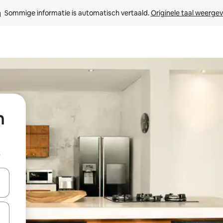
Sommige informatie is automatisch vertaald. 
Originele taal weerge
n
b
een keuze met je de pijltjestoetsen omhoog en omlaag, óf door te tik