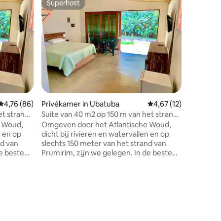
Superhost
Favorie
Superhost
Favorie
Privékame
aitinga
Gemakkel
Onze acc
Gemiddelde beoordeling van 4,76 uit 5, 86 recensies
4,76 (86)
Privékamer in Ubatuba
Gemiddelde beoordelin
4,67 (12)
gemakkeli
et strand
Suite van 40 m2 op 150 m van het strand
verhuurde
van Prumirim
e Woud,
Omgeven door het Atlantische Woud,
te vertre
n en op
dicht bij rivieren en watervallen en op
natuurli
nd van
slechts 150 meter van het strand van
gebied z
de beste
Prumirim, zijn we gelegen. In de beste
op 30 min
ebouwd met
strandstijl zijn onze suites gebouwd met
minuten v
eling,
een schone en onverzorgde indeling,
do Parait
shouten
met behulp van een eucalyptushouten
het Serra
ecensies
 die
structuur en bamboebekleding die
Santa Vi
geving
charme en comfort aan de omgeving
kan doen,
 onze
toevoegen. Daarnaast hebben onze
Sítio is 
euren,
suites enorme houten schuifdeuren,
benzines