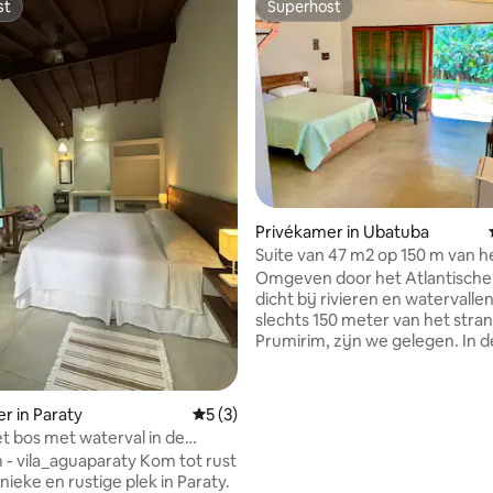
st
Superhost
st
Superhost
Privékamer in Ubatuba
Suite van 47 m2 op 150 m van h
van Prumirim
Omgeven door het Atlantisch
dicht bij rivieren en watervalle
 van 4,97 uit 5, 30 recensies
slechts 150 meter van het stra
Prumirim, zijn we gelegen. In 
strandstijl zijn onze suites g
een schone en onverzorgde ind
met behulp van een eucalyptu
r in Paraty
Gemiddelde beoordeling van 5 uit 5, 3 r
5 (3)
structuur en bamboebekleding
et bos met waterval in de
charme en comfort aan de om
 in Paraty
 - vila_aguaparaty Kom tot rust
toevoegen. Daarnaast hebben
ieke en rustige plek in Paraty.
suites enorme houten schuifd