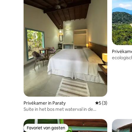
Privékame
ecologisc
Privékamer in Paraty
Gemiddelde beoord
5 (3)
Suite in het bos met waterval in de
achtertuin in Paraty
Favoriet van gasten
Favoriet van gasten