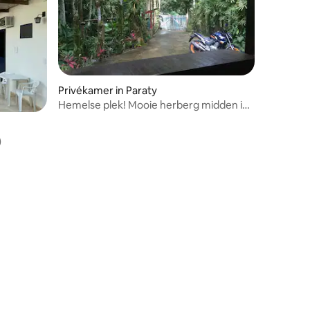
Privékamer in Paraty
Hemelse plek! Mooie herberg midden in
de waterval!
ecensies
)