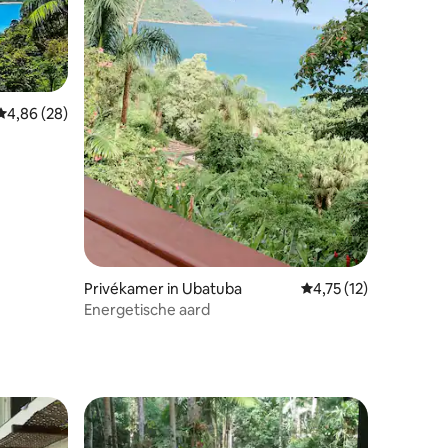
Gemiddelde beoordeling van 4,86 uit 5, 28 recensies
4,86 (28)
ecensies
Privékamer in Ubatuba
Gemiddelde beoordelin
4,75 (12)
Energetische aard