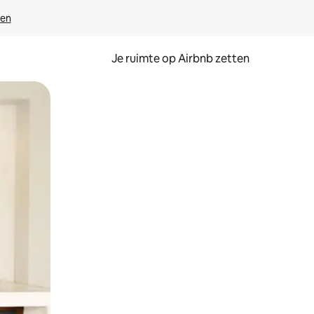
ven
Je ruimte op Airbnb zetten
ken of swipen.