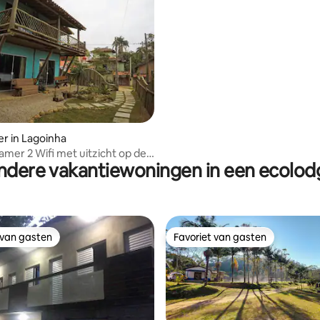
 van 4,82 uit 5, 22 recensies
r in Lagoinha
er 2 Wifi met uitzicht op de
ndere vakantiewoningen in een ecolod
n een eigen keuken
 van gasten
Favoriet van gasten
 van gasten
Favoriet van gasten