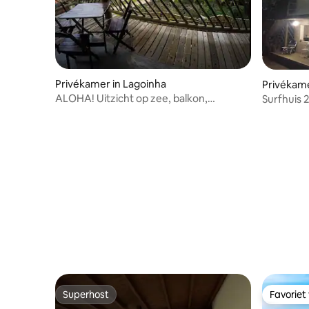
Privékamer in Lagoinha
Privékame
ALOHA! Uitzicht op zee, balkon,
Surfhuis 2
airconditioning en wifi.
Superhost
Favoriet
Superhost
Favoriet