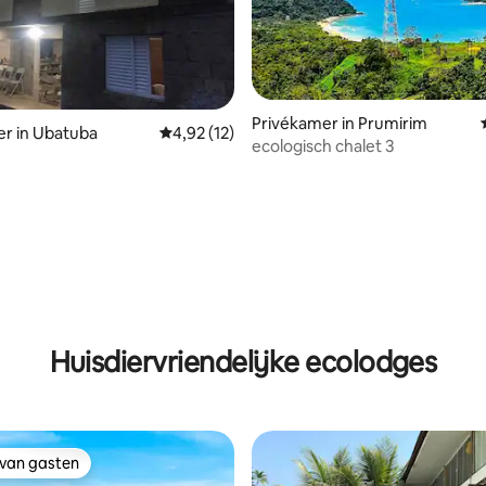
Privékamer in Prumirim
r in Ubatuba
Gemiddelde beoordeling van 4,92 uit 5, 12 r
4,92 (12)
ecologisch chalet 3
Huisdiervriendelijke ecolodges
 van gasten
 van gasten