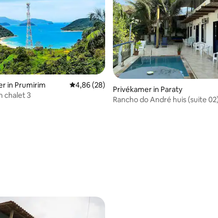
r in Prumirim
Gemiddelde beoordeling van 4,86 uit 5, 28 r
4,86 (28)
Privékamer in Paraty
h chalet 3
Rancho do André huis (suite 02
eling van 5 uit 5, 3 recensies