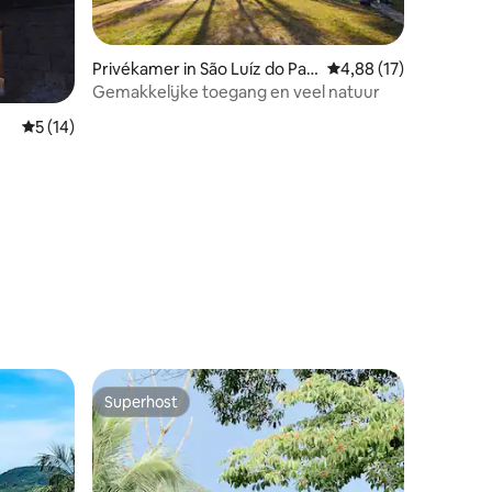
Privékamer in São Luíz do Par
Gemiddelde beoordelin
4,88 (17)
aitinga
Gemakkelijke toegang en veel natuur
Gemiddelde beoordeling van 5 uit 5, 14 recensies
5 (14)
Superhost
Superhost