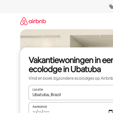
Ga
direct
naar
inhoud
Vakantiewoningen in ee
ecolodge in Ubatuba
Vind en boek bijzondere ecolodges op Airbn
Locatie
Wanneer er suggesties beschikbaar zijn, maak je 
Aankomst