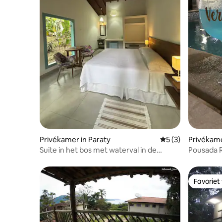
Privékamer in Paraty
Gemiddelde beoord
5 (3)
Privékame
Suite in het bos met waterval in de
Pousada R
achtertuin in Paraty
Favoriet
Favoriet