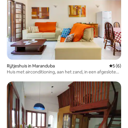
Rijtjeshuis in Maranduba
Gemiddeld
5 (6)
Huis met airconditioning, aan het zand, in een afgesloten
wooncomplex