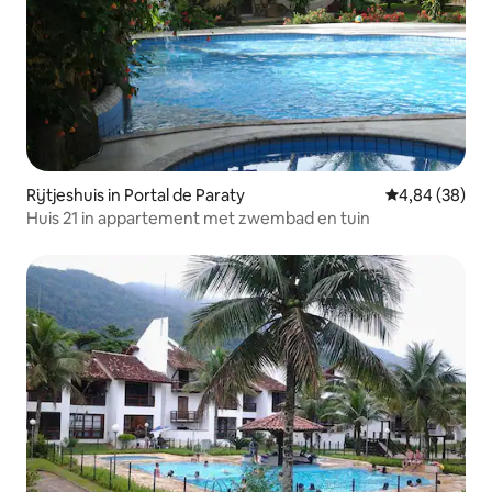
Rijtjeshuis in Portal de Paraty
Gemiddelde be
4,84 (38)
Huis 21 in appartement met zwembad en tuin