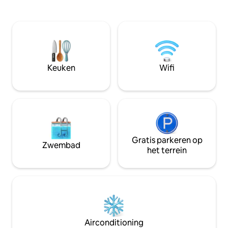
beschikbaar, met eigen ingang en
strand. Het land 
garage voor 2 auto's, een verschil in het
acht chalets, elk e
dorp. Het is geschikt voor maximaal vijf
mensen. Het chale
personen, met twee slaapkamers, een
tweepersoonsbed 
woonkamer, een volledige keuken en
is 1 badkamer per 
een badkamer.
geïntegreerde ke
aanwezig. BBQ-gril
Keuken
Wifi
Toegang is exclusi
de rechterkant. N
Gratis parkeren op
Zwembad
het terrein
Airconditioning