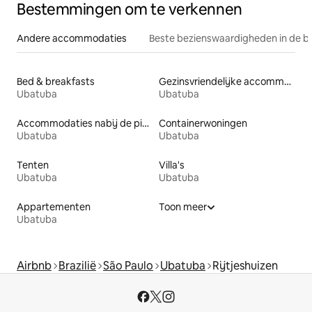
Bestemmingen om te verkennen
Andere accommodaties
Beste bezienswaardigheden in de b
Bed & breakfasts
Gezinsvriendelijke accommodaties
Ubatuba
Ubatuba
Accommodaties nabij de piste
Containerwoningen
Ubatuba
Ubatuba
Tenten
Villa's
Ubatuba
Ubatuba
Appartementen
Toon meer
Ubatuba
Airbnb
Brazilië
São Paulo
Ubatuba
Rijtjeshuizen