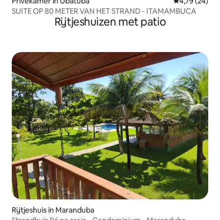
Privékamer in Ubatuba
Gemiddelde be
4,79 (24)
SUITE OP 80 METER VAN HET STRAND - ITAMAMBUCA
Rijtjeshuizen met patio
Rijtjeshuis in Maranduba