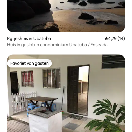
Rijtjeshuis in Ubatuba
Gemiddelde be
4,79 (14)
Huis in gesloten condominium Ubatuba / Enseada
Favoriet van gasten
Favoriet van gasten