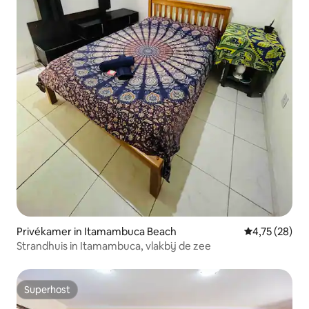
Privékamer in Itamambuca Beach
Gemiddelde be
4,75 (28)
Strandhuis in Itamambuca, vlakbij de zee
Superhost
Superhost