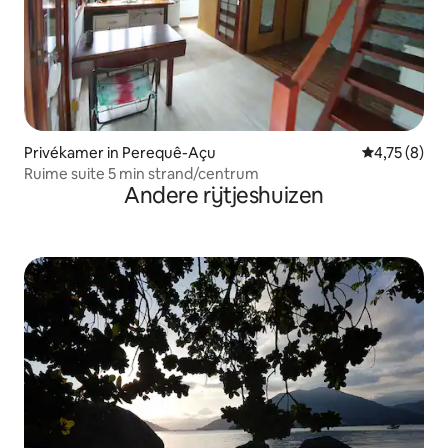
Privékamer in Perequê-Açu
Gemiddelde b
4,75 (8)
Ruime suite 5 min strand/centrum
Andere rijtjeshuizen