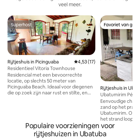
veel meer.
Superhost
Favoriet van gas
Superhost
Favoriet van gas
Rijtjeshuis in Picinguaba
Gemiddelde beoordeling van 4,5
4,53 (17)
Residentieel Vitoria Townhouse
Residencial met een bevoorrechte
locatie, op slechts 50 meter van
Picinguaba Beach. Ideaal voor diegenen
Rijtjeshuis in Uba
die op zoek zijn naar rust en stilte, en
Ubatumirim Pé na 
ook voor diegenen die Ilha das Couves
Eenvoudige chalets
willen verkennen, met wandelingen die
zand op het prach
op een paar meter van het huis
Ubatumirim. Om to
vertrekken. Het huis is zeer
het strand loop j
comfortabel, ingericht met rustieke
Populaire voorzieningen voor
een bijzondere loc
meubels. In deze advertentie is het
diegenen die will
rijtjeshuizen in Ubatuba
bovenste deel van het herenhuis
rustig en goed b