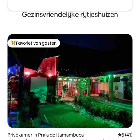
Gezinsvriendelijke rijtjeshuizen
Favoriet van gasten
Topfavoriet van gasten
Privékamer in Praia do Itamambuca
Gemiddelde
5 (41)