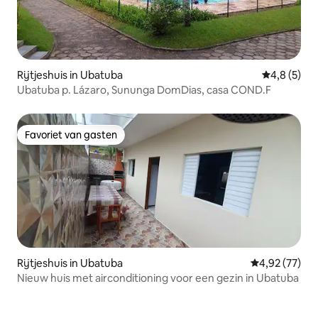
Rijtjeshuis in Ubatuba
Gemiddelde 
4,8 (5)
Ubatuba p. Lázaro, Sununga DomDias, casa COND.F
Favoriet van gasten
Favoriet van gasten
Rijtjeshuis in Ubatuba
Gemiddelde be
4,92 (77)
Nieuw huis met airconditioning voor een gezin in Ubatuba