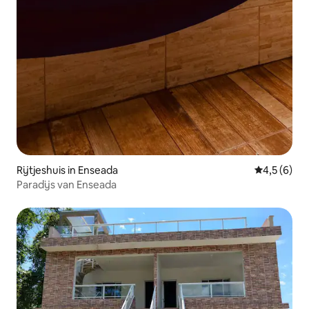
Rijtjeshuis in Enseada
Gemiddelde 
4,5 (6)
Paradijs van Enseada