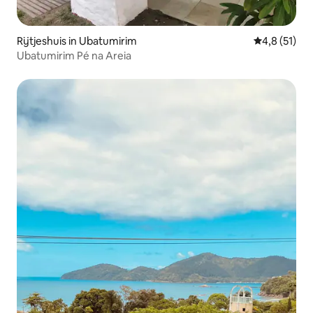
Rijtjeshuis in Ubatumirim
Gemiddelde b
4,8 (51)
Ubatumirim Pé na Areia