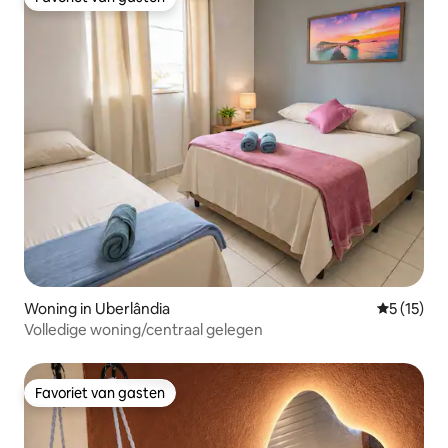
Favoriet van gasten
Woning in Uberlândia
Gemiddelde
5 (15)
Volledige woning/centraal gelegen
Favoriet van gasten
Favoriet van gasten