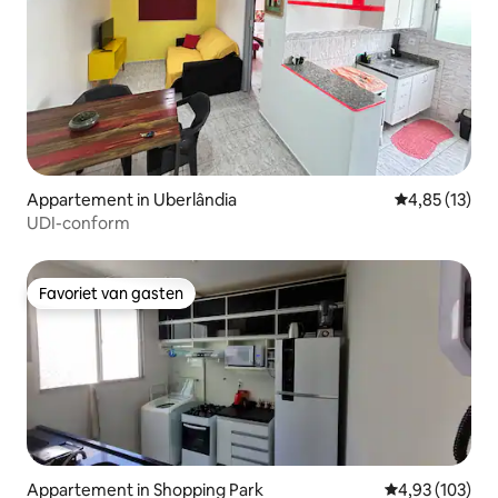
Appartement in Uberlândia
Gemiddelde be
4,85 (13)
UDI-conform
Favoriet van gasten
Favoriet van gasten
Appartement in Shopping Park
Gemiddelde beo
4,93 (103)