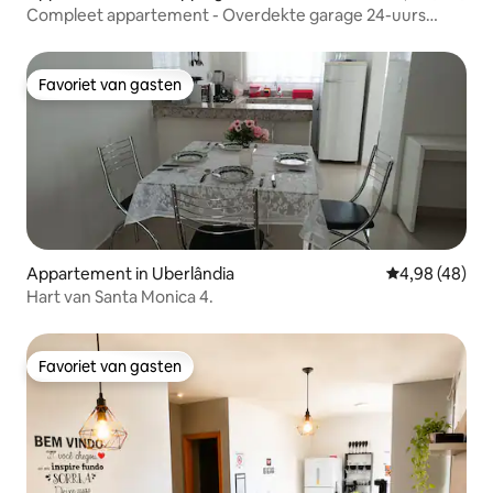
Compleet appartement - Overdekte garage 24-uurs
portier
Favoriet van gasten
Favoriet van gasten
Appartement in Uberlândia
Gemiddelde be
4,98 (48)
Hart van Santa Monica 4.
Favoriet van gasten
Favoriet van gasten