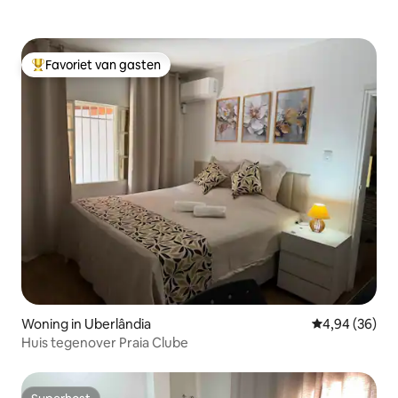
Favoriet van gasten
Topfavoriet van gasten
Woning in Uberlândia
Gemiddelde be
4,94 (36)
Huis tegenover Praia Clube