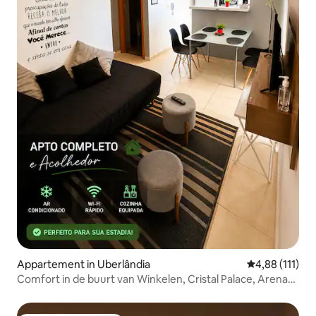
Appartement in Uberlândia
Gemiddelde beo
4,88 (111)
Comfort in de buurt van Winkelen, Cristal Palace, Arena
Bali