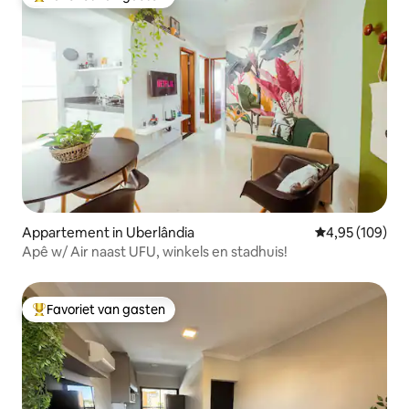
Topfavoriet van gasten
Appartement in Uberlândia
Gemiddelde beo
4,95 (109)
Apê w/ Air naast UFU, winkels en stadhuis!
Favoriet van gasten
Topfavoriet van gasten