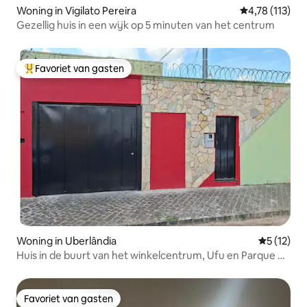
Woning in Vigilato Pereira
Gemiddelde beo
4,78 (113)
Gezellig huis in een wijk op 5 minuten van het centrum
Favoriet van gasten
Topfavoriet van gasten
Woning in Uberlândia
Gemiddelde
5 (12)
Huis in de buurt van het winkelcentrum, Ufu en Parque do
Sabiá
Favoriet van gasten
Favoriet van gasten