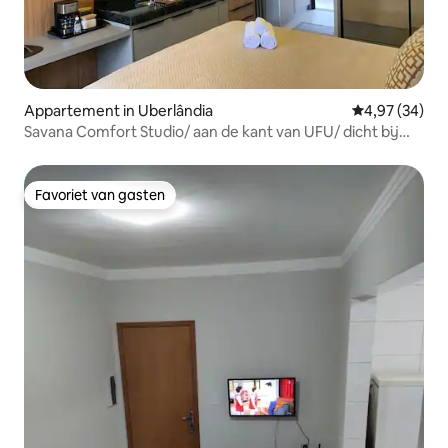
Appartement in Uberlândia
Gemiddelde be
4,97 (34)
Savana Comfort Studio/ aan de kant van UFU/ dicht bij
het winkelcentrum
Favoriet van gasten
Favoriet van gasten