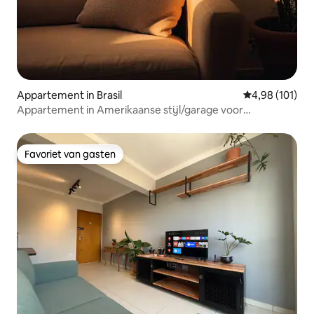
Appartement in Brasil
Gemiddelde beo
4,98 (101)
Appartement in Amerikaanse stijl/garage voor
elektrische auto, lift
Favoriet van gasten
Favoriet van gasten