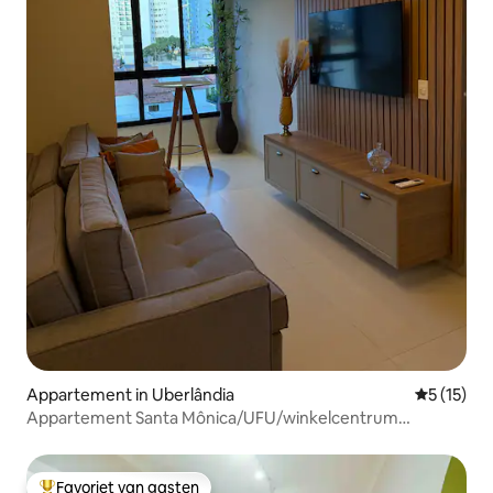
Appartement in Uberlândia
Gemiddelde
5 (15)
Appartement Santa Mônica/UFU/winkelcentrum
Coworking/Kunst/Academie
Favoriet van gasten