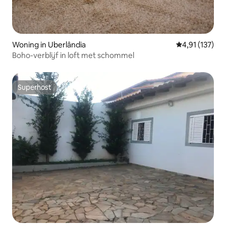
Woning in Uberlândia
Gemiddelde beo
4,91 (137)
Boho-verblijf in loft met schommel
Superhost
Superhost