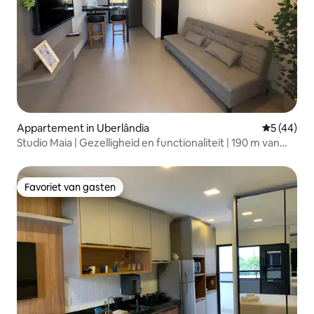
Appartement in Uberlândia
Gemiddelde
5 (44)
Studio Maia | Gezelligheid en functionaliteit | 190 m van
UFU
Favoriet van gasten
Favoriet van gasten