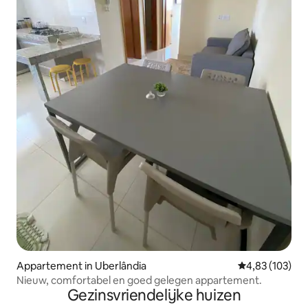
Appartement in Uberlândia
Gemiddelde beo
4,83 (103)
Nieuw, comfortabel en goed gelegen appartement.
Gezinsvriendelijke huizen