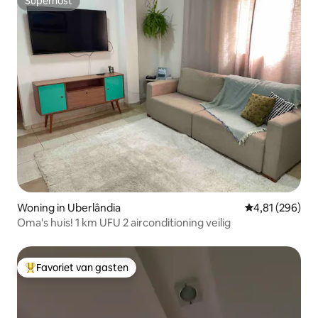
Superhost
Superhost
Woning in Uberlândia
Gemiddelde beo
4,81 (296)
Oma's huis! 1 km UFU 2 airconditioning veilig
Favoriet van gasten
Topfavoriet van gasten