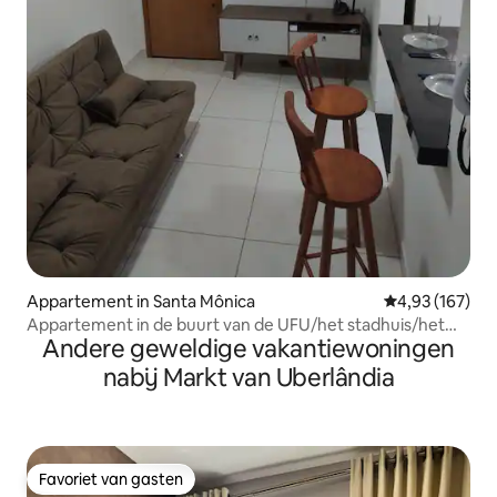
Appartement in Santa Mônica
Gemiddelde beo
4,93 (167)
Appartement in de buurt van de UFU/het stadhuis/het
Andere geweldige vakantiewoningen
winkelcentrum
nabij Markt van Uberlândia
Favoriet van gasten
Favoriet van gasten