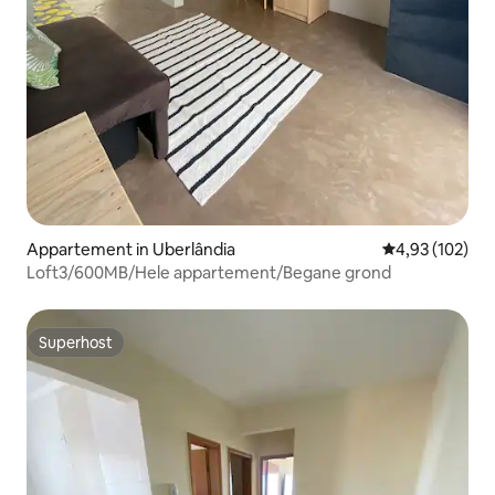
Appartement in Uberlândia
Gemiddelde beo
4,93 (102)
Loft3/600MB/Hele appartement/Begane grond
Superhost
Superhost