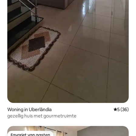
Woning in Uberlândia
Gemiddelde
5 (36)
gezellig huis met gourmetruimte
Favoriet van gasten