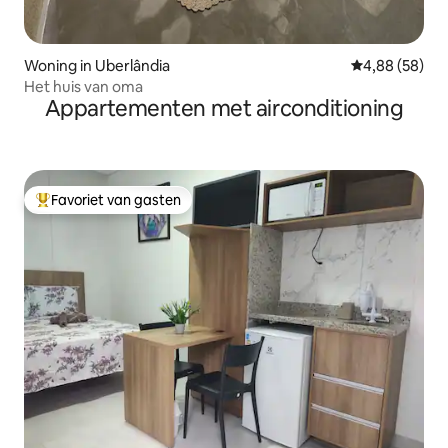
Woning in Uberlândia
Gemiddelde be
4,88 (58)
Het huis van oma
Appartementen met airconditioning
Favoriet van gasten
Topfavoriet van gasten