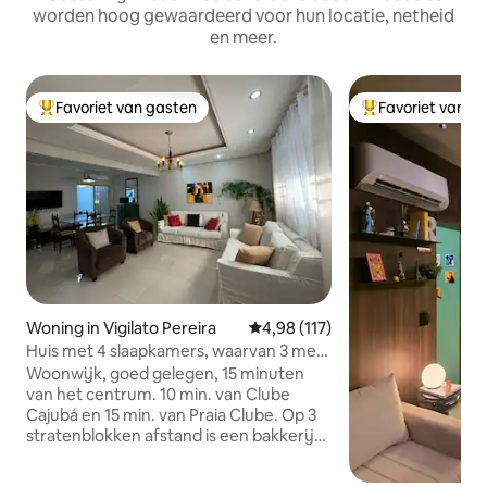
worden hoog gewaardeerd voor hun locatie, netheid
en meer.
Favoriet van gasten
Favoriet van g
Topfavoriet van gasten
Topfavoriet van 
Woning in Vigilato Pereira
Gemiddelde beoordeling van 4,98
4,98 (117)
Huis met 4 slaapkamers, waarvan 3 met
airconditioning.
Woonwijk, goed gelegen, 15 minuten
van het centrum. 10 min. van Clube
Cajubá en 15 min. van Praia Clube. Op 3
stratenblokken afstand is een bakkerij
waar je alles van topkwaliteit vindt. In de
buurt is er een Parque Linear en ook een