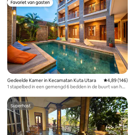
Favoriet van gasten
Favoriet van gasten
Gedeelde Kamer in Kecamatan Kuta Utara
Gemiddelde beo
4,89 (146)
1 stapelbed in een gemengd 6 bedden in de buurt van het
strand
Superhost
Superhost