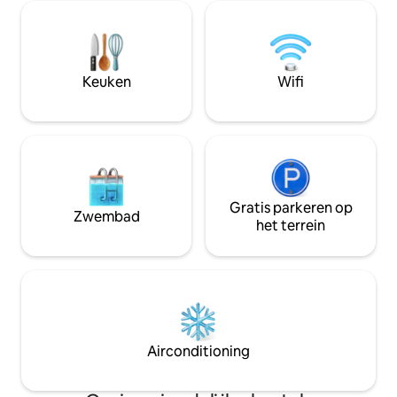
surfparadijs Echo 
uitzicht op de stad bieden. De kamers
minuten lopen va
van Hakon Canggu Boutique Hostel zijn
De internationale
voorzien van airconditioning en een
is slechts 40 min
bureau. Internationale luchthaven
bereikbaar vanaf 
Ngurah Rai op 15 km van de
Keuken
Wifi
zijn voorzien van,
accommodatie.
Gratis parkeren op
Zwembad
het terrein
Airconditioning