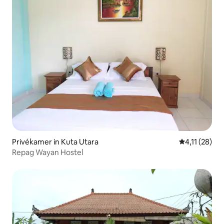
Privékamer in Kuta Utara
Gemiddelde b
4,11 (28)
Repag Wayan Hostel