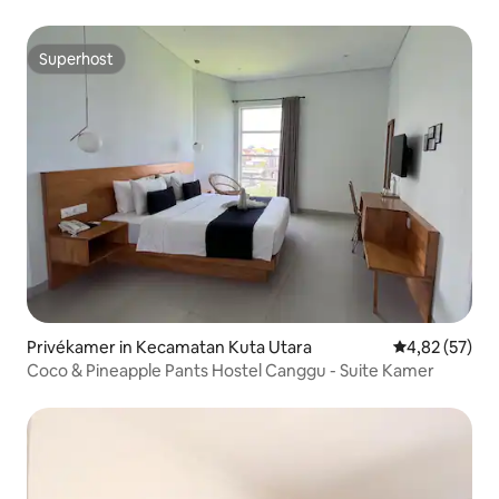
Superhost
Superhost
Privékamer in Kecamatan Kuta Utara
Gemiddelde be
4,82 (57)
Coco & Pineapple Pants Hostel Canggu - Suite Kamer