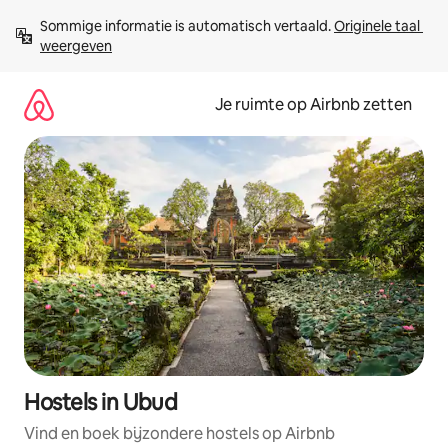
Ga
Sommige informatie is automatisch vertaald. 
Originele taal 
direct
weergeven
naar
inhoud
Je ruimte op Airbnb zetten
Hostels in Ubud
Vind en boek bijzondere hostels op Airbnb