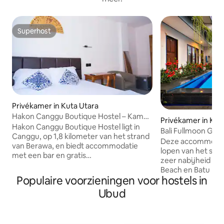
Superhost
Superhost
Privékamer in Kuta Utara
Hakon Canggu Boutique Hostel – Kamer
Privékamer in Kut
met balkon
Hakon Canggu Boutique Hostel ligt in
Bali Fullmoon Gue
Canggu, op 1,8 kilometer van het strand
Deze accommodati
van Berawa, en biedt accommodatie
lopen van het str
met een bar en gratis
zeer nabijheid v
parkeergelegenheid op eigen terrein.
Beach en Batu Bol
De accommodatie biedt gratis wifi in de
Populaire voorzieningen voor hostels in
Fullmoon Guest H
hele accommodatie. In het hostel is elke
buitenzwembad en g
Ubud
kamer uitgerust met een kast. De
ruimtes van de a
kamers hebben een eigen badkamer
Batu Batu Bolong l
met een douche, en bepaalde kamers
minuten rijden e
hebben een terras, terwijl andere ook