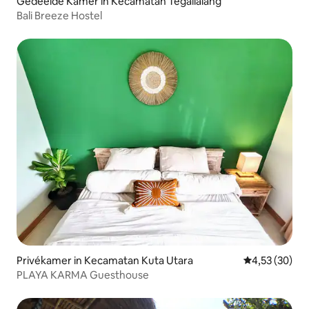
Gedeelde Kamer in Kecamatan Tegallalang
Bali Breeze Hostel
Privékamer in Kecamatan Kuta Utara
Gemiddelde be
4,53 (30)
PLAYA KARMA Guesthouse