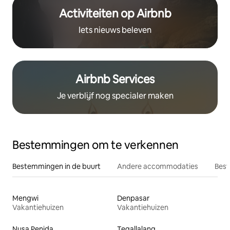
Activiteiten op Airbnb
Iets nieuws beleven
Airbnb Services
Je verblijf nog specialer maken
Bestemmingen om te verkennen
Bestemmingen in de buurt
Andere accommodaties
Best
Mengwi
Denpasar
Vakantiehuizen
Vakantiehuizen
Nusa Penida
Tegallalang