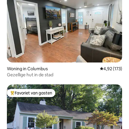
Woning in Columbus
Gemiddelde beo
4,92 (173)
Gezellige hut in de stad
Favoriet van gasten
Topfavoriet van gasten