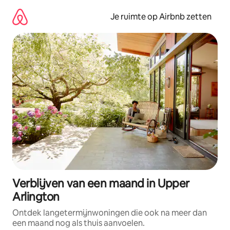
Ga
direct
Je ruimte op Airbnb zetten
naar
inhoud
Verblijven van een maand in Upper
Arlington
Ontdek langetermijnwoningen die ook na meer dan
een maand nog als thuis aanvoelen.