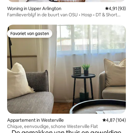
Woning in Upper Arlington
Gemiddelde be
4,91 (93)
Familieverblijf in de buurt van OSU • Hosp • DT & Short
North
Favoriet van gasten
Favoriet van gasten
Appartement in Westerville
Gemiddelde beo
4,87 (104)
Chique, eenvoudige, schone Westerville Flat
De gemakken van thuis en geweldige