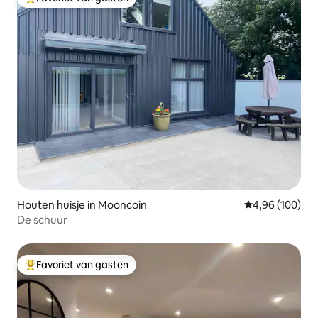
Topfavoriet van gasten
Houten huisje in Mooncoin
Gemiddelde beo
4,96 (100)
De schuur
Favoriet van gasten
Topfavoriet van gasten