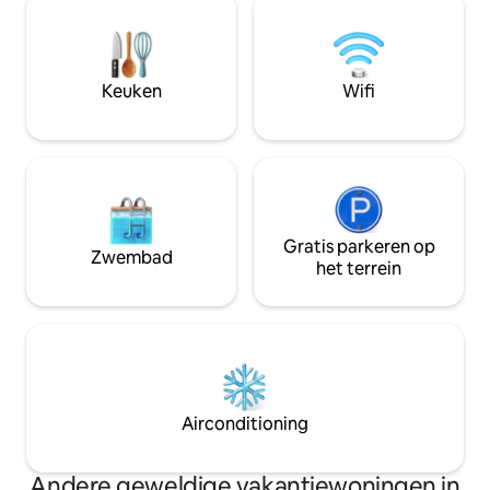
door een kabbelende beek, een unieke
buiten kijk je naar
kans om te verblijven in een
je marshmallows. Slechts 2 minuten van
gerenoveerde oude korenmolen.
Mountain View en
Perfecte plek om te ontsnappen aan het
Juliet Estate, met
Keuken
Wifi
hectische tempo van het moderne
dorpen en pubs in
leven. Ideaal voor koppels, gezinnen
comfort, charme 
(met kinderen), grote groepen, girlie nt
platteland wacht o
Gratis parkeren op
Zwembad
het terrein
Airconditioning
Andere geweldige vakantiewoningen in