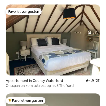
Favoriet van gasten
Favoriet van gasten
Appartement in County Waterford
Gemiddelde b
4,9 (21)
Ontspan en kom tot rust op nr. 3 The Yard
Favoriet van gasten
Topfavoriet van gasten