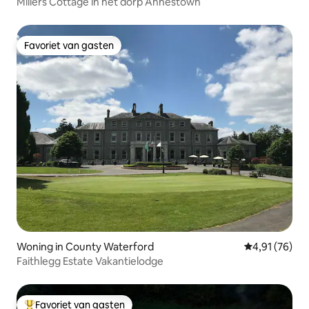
Millers Cottage in het dorp Annestown
Favoriet van gasten
Favoriet van gasten
Woning in County Waterford
Gemiddelde be
4,91 (76)
Faithlegg Estate Vakantielodge
Favoriet van gasten