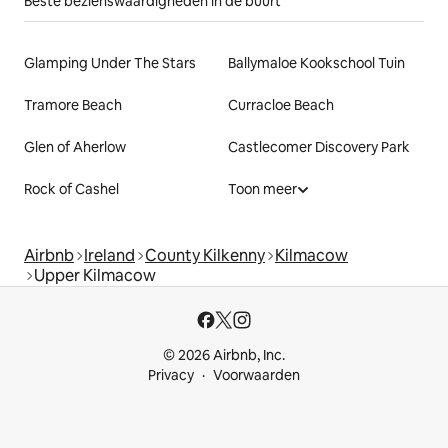
Beste bezienswaardigheden in de buurt
Glamping Under The Stars
Ballymaloe Kookschool Tuin
Tramore Beach
Curracloe Beach
Glen of Aherlow
Castlecomer Discovery Park
Rock of Cashel
Toon meer
Airbnb
Ireland
County Kilkenny
Kilmacow
Upper Kilmacow
© 2026 Airbnb, Inc.
Privacy
Voorwaarden