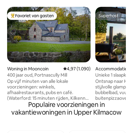
Favoriet van gasten
Superhost
Topfavoriet van gasten
Superhost
Woning in Mooncoin
Gemiddelde beoordeling van 4,97 u
4,97 (1.090)
Accommodatie in 
kenny
400 jaar oud, Portnascully Mill
Unieke 1 slaapkam
uitzicht en bubbe
Op vijf minuten van alle lokale
Ontsnap naar Hill
voorzieningen: winkels,
stijlvolle glampi
afhaalrestaurants, pubs en café.
bubbelbad, vuurpl
(Waterford: 15 minuten rijden, Kilkenny:
buitenpizzaoven. 
Populaire voorzieningen in
25 minuten. & Rosslare (veerboot) 1 .5
personen met een 
uur, Cork Airport 1,5 uur). Ideale locatie
tweepersoonsbed 
vakantiewoningen in Upper Kilmacow
voor het verkennen van het zonnige
perfect voor stell
zuidoosten. Voordelen: Rustieke
gezinnen (HUISD
charme, ontspannen sfeer, rustige
Binnen geniet je 
omgeving te midden van volwassen bos
kitchenette, douc