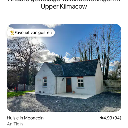
Upper Kilmacow
Favoriet van gasten
Topfavoriet van gasten
Huisje in Mooncoin
Gemiddelde be
4,99 (94)
An Tigín