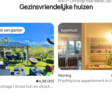
and/ Bilbo 25'.
IRATI * Ontsnap naar Bilbao, op 5 minuten
Gezinsvriendelijke huizen
van de markt La Ribera
iet van gasten
Superhost
iet van gasten
Superhost
Woning
Prachtig luxe appartement in U
Gemiddelde beoordeling van 4,98 uit 5, 49 
4,98 (49)
cerca /MUNDAKA
ottage | Groot tuin en uitzicht
ai