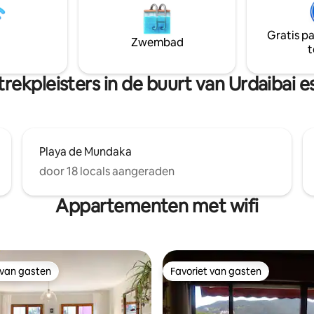
beroemde txangurro pintxo. O
g, waaronder
manier woon je op een deel van
dsrichtlijnen, schoonmaak.
van Bilbao.
Gratis p
Zwembad
VOOR MEER PERSONEN (aanvraag)
t
rekpleisters in de buurt van Urdaibai 
Playa de Mundaka
00KBI001036
door 18 locals aangeraden
Appartementen met wifi
 van gasten
Favoriet van gasten
 van gasten
Favoriet van gasten