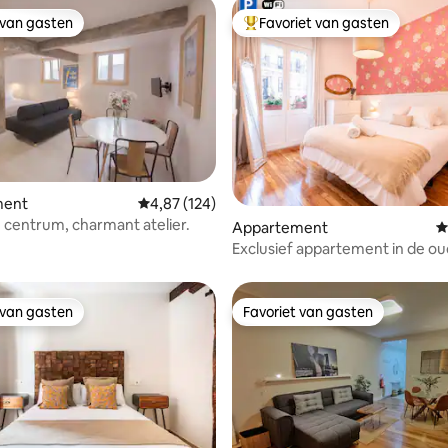
 van gasten
Favoriet van gasten
 van gasten
Topfavoriet van gasten
van 4,83 uit 5, 303 recensies
ment
Gemiddelde beoordeling van 4,87 uit 5, 124 r
4,87 (124)
h centrum, charmant atelier.
Appartement
G
Exclusief appartement in de ou
terras en parkeergelegenheid
 van gasten
Favoriet van gasten
 van gasten
Favoriet van gasten