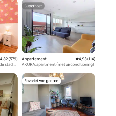
Superhost
Superhost
ecensies
emiddelde beoordeling van 4,82 uit 5, 579 recensies
4,82 (579)
Appartement
Gemiddelde beoordeling
4,93 (114)
de stad –
AKURA.apartment (met airconditioning)
Favoriet van gasten
Favoriet van gasten