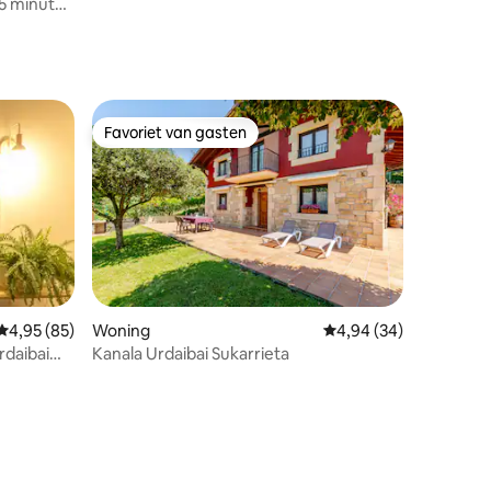
zwembad. Gratis WIFI
Favoriet van gasten
Favoriet van gasten
Gemiddelde beoordeling van 4,95 uit 5, 85 recensies
4,95 (85)
Woning
Gemiddelde beoordelin
4,94 (34)
rdaibai
Kanala Urdaibai Sukarrieta
recensies