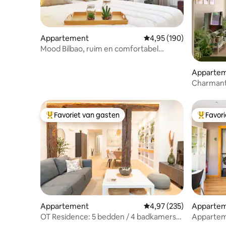
Appartement
Gemiddelde beoordeling 
4,95 (190)
Mood Bilbao, ruim en comfortabel
appartement
Apparte
Charmante
binnenst
Favoriet van gasten
Favor
Topfavoriet van gasten
Topfavor
Appartement
Gemiddelde beoordeling 
4,97 (235)
Apparte
OT Residence: 5 bedden / 4 badkamers
Appartem