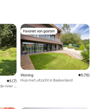
Favoriet van gasten
Favoriet van gasten
Woning
Gemiddelde beoorde
5 (15)
Huis met uitzicht in Baskenland
ecensies
Gemiddelde beoordeling van 5 uit 5, 7 recensies
5 (7)
e rivier -