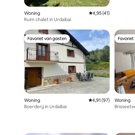
Woning
Gemiddelde beoordelin
4,95 (41)
Ruim chalet in Urdaibai
Favoriet van gasten
Favoriet
Favoriet van gasten
Favoriet
Woning
Gemiddelde beoordelin
4,91 (97)
Woning
Boerderij in Urdaibai
Brisseetx
centrum v