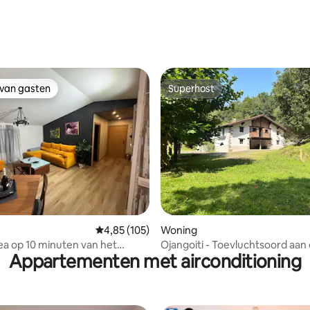
g van 4,95 uit 5, 41 recensies
 van gasten
Superhost
 van gasten
Superhost
g van 4,91 uit 5, 97 recensies
Gemiddelde beoordeling van 4,85 uit 5, 105 r
4,85 (105)
Woning
ea op 10 minuten van het
Ojangoiti - Toevluchtsoord aan d
Appartementen met airconditioning
an Bilbao
Urdaibai