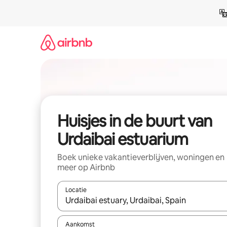
Ga
direct
naar
inhoud
Huisjes in de buurt van
Urdaibai estuarium
Boek unieke vakantieverblijven, woningen en
meer op Airbnb
Locatie
Wanneer er suggesties beschikbaar zijn, maak je 
Aankomst