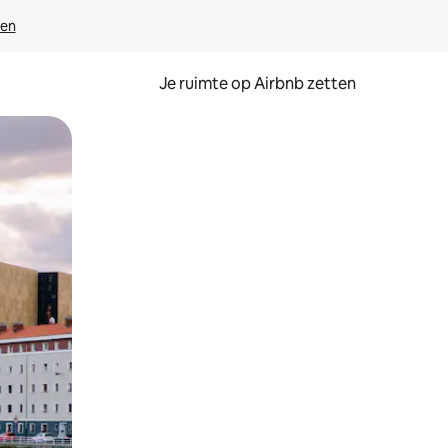
ven
Je ruimte op Airbnb zetten
ken of swipen.