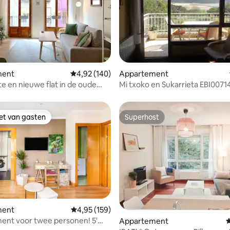
van 4,95 uit 5, 190 recensies
ment
Gemiddelde beoordeling van 4,92 uit 5, 140 r
4,92 (140)
Appartement
 en nieuwe flat in de oude
Mi txoko en Sukarrieta EBI0071
ad van Bermeo
iet van gasten
Superhost
iet van gasten
Superhost
van 4,97 uit 5, 235 recensies
ment
Gemiddelde beoordeling van 4,95 uit 5, 159 r
4,95 (159)
ent voor twee personen! 5'
Appartement
G