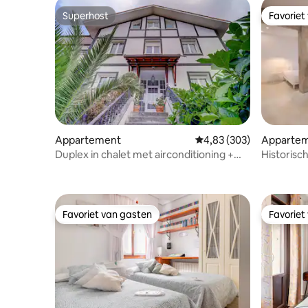
Superhost
Favoriet
Superhost
Favoriet
Appartement
Gemiddelde beoordeling 
4,83 (303)
Apparte
Duplex in chalet met airconditioning +
Historisc
garage E-BI-200
Favoriet van gasten
Favoriet
Favoriet van gasten
Favoriet