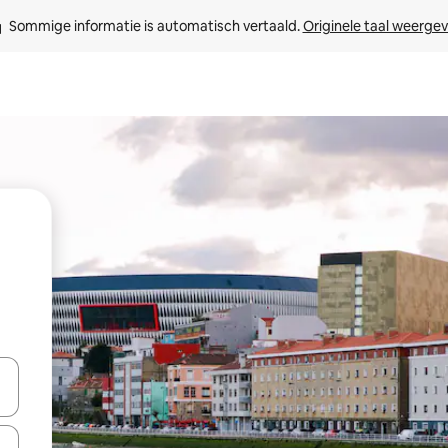
Sommige informatie is automatisch vertaald. 
Originele taal weerge
een keuze met je de pijltjestoetsen omhoog en omlaag, óf door te tik