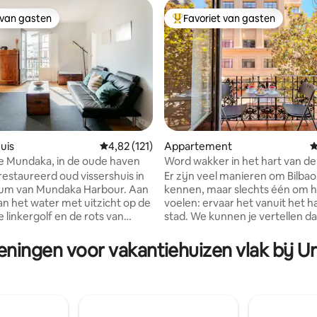
 van gasten
Favoriet van gasten
 van gasten
Topfavoriet van gasten
uis
Gemiddelde beoordeling van 4,82 uit 5, 121 
4,82 (121)
Appartement
G
e Mundaka, in de oude haven
Word wakker in het hart van d
van 4,96 uit 5, 227 recensies
mijl van Bilbao
estaureerd oud vissershuis in
Er zijn veel manieren om Bilbao
rum van Mundaka Harbour. Aan
kennen, maar slechts één om h
an het water met uitzicht op de
voelen: ervaar het vanuit het h
linkergolf en de rots van
stad. We kunnen je vertellen dat
uime woonkamer met tv,
ruime, comfortabele en lichte h
 eetkamer, 3 slaapkamers en
Bilbao zal zijn, maar dat zie je a
eningen voor vakantiehuizen vlak bij U
n badkamer (NIEUW 2023)
foto's. Daarom willen we je ver
 Eenvoudige, gezellige
je misschien niet weet. Onder je voeten
. Hoogtepunt, rustig, zeer
ligt La Viña del Ensanche, een 
 licht. Perfect voor wie een
beroemdste bars van de stad, e
rust wil in het centrum van
een andere: de Globo-bar en zi