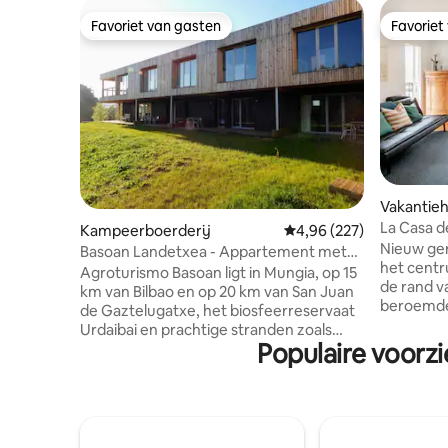
Favoriet van gasten
Favoriet
Favoriet van gasten
Favoriet
Vakantieh
La Casa d
Kampeerboerderij
Gemiddelde beoordeling 
4,96 (227)
Nieuw ger
Basoan Landetxea - Appartement met
het cent
uitzicht op de bergen
Agroturismo Basoan ligt in Mungia, op 15
de rand v
km van Bilbao en op 20 km van San Juan
beroemde 
de Gaztelugatxe, het biosfeerreservaat
Ogoño. R
Urdaibai en prachtige stranden zoals
eetkamer
Populaire voorzi
Plentzia, Gorliz of Sopelana. De 9
keuken e
appartementen hebben airconditioning,
compleet.
gratis WiFi, een flatscreen-tv, een
inrichting
woonkamer met een bank, een goed
zonnig en
uitgeruste keuken met een eethoek en
oase van 
een eigen badkamer met een douche,