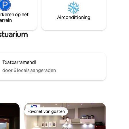
p deze
de geschiedenis van Bilbao deelt en een
 de ziel
onvergetelijk verblijf. (Licentienummer:
EBI 01668)
arkeren op het
Airconditioning
errein
estuarium
Txatxarramendi
door 6 locals aangeraden
Favoriet van gasten
Favoriet van gasten