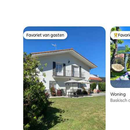
(190 m²) in de oude binnenstad
Getxo/Str
Favoriet van gasten
Favor
Favoriet van gasten
Topfavor
Woning
Baskisch c
op Urdaib