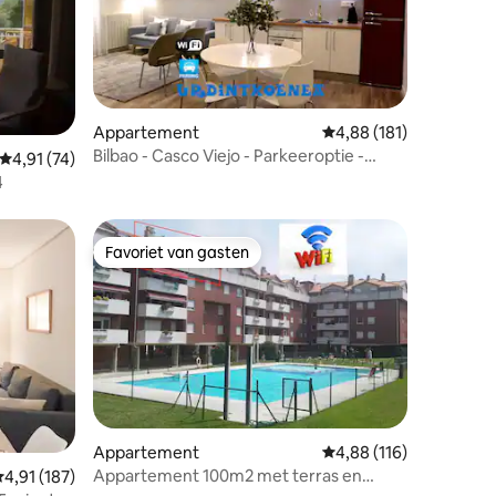
Appartement
Gemiddelde beoordeling
4,88 (181)
Bilbao - Casco Viejo - Parkeeroptie -
ecensies
Gemiddelde beoordeling van 4,91 uit 5, 74 recensies
4,91 (74)
AR Hosts Bilbao
4
Favoriet van gasten
Favoriet van gasten
ecensies
Appartement
Gemiddelde beoordeling
4,88 (116)
Appartement 100m2 met terras en
emiddelde beoordeling van 4,91 uit 5, 187 recensies
4,91 (187)