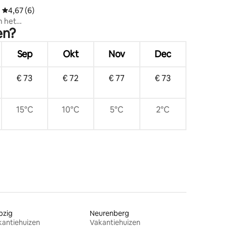
recensies
Gemiddelde beoordeling van 4,67 uit 5, 6 recensies
4,67 (6)
n het
en?
Sep
Okt
Nov
Dec
€ 73
€ 72
€ 77
€ 73
15°C
10°C
5°C
2°C
pzig
Neurenberg
kantiehuizen
Vakantiehuizen