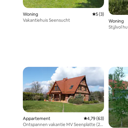
Woning
Gemiddelde beoord
5 (3)
Vakantiehuis Seensucht
Woning
Stijlvol 
op 3 min
Appartement
Gemiddelde beoordeling
4,79 (63)
Ontspannen vakantie MV Seenplatte (2-