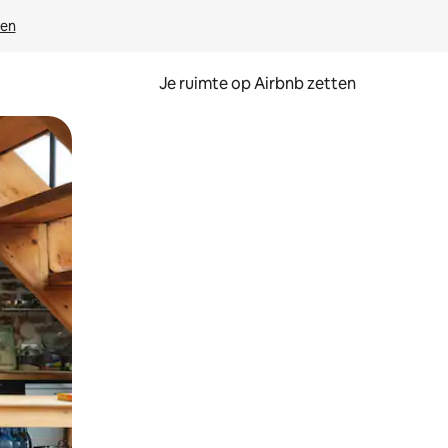
ven
Je ruimte op Airbnb zetten
ken of swipen.