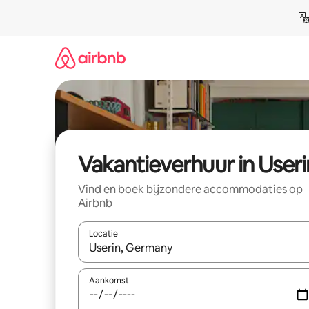
Ga
direct
naar
inhoud
Vakantieverhuur in Useri
Vind en boek bijzondere accommodaties op
Airbnb
Locatie
Wanneer er suggesties beschikbaar zijn, maak je 
Aankomst