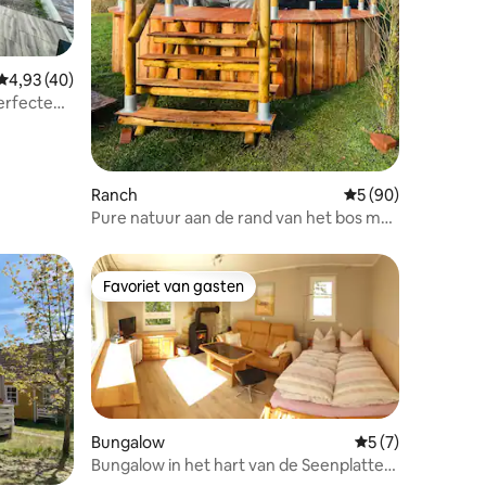
ecensies
Gemiddelde beoordeling van 4,93 uit 5, 40 recensies
4,93 (40)
perfecte
Ranch
Gemiddelde beoorde
5 (90)
Pure natuur aan de rand van het bos met
sauna en houtkachel
Favoriet van gasten
Favoriet van gasten
Bungalow
Gemiddelde beoord
5 (7)
Bungalow in het hart van de Seenplatte
MV