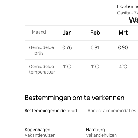
6 personen)
Houten hu
Casita - 
Wa
Maand
Jan
Feb
Mrt
€ 76
€ 81
€ 90
Gemiddelde
prijs
1°C
1°C
4°C
Gemiddelde
temperatuur
Bestemmingen om te verkennen
Bestemmingen in de buurt
Andere accommodaties
Kopenhagen
Hamburg
Vakantiehuizen
Vakantiehuizen