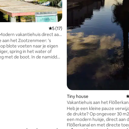
Gemiddelde beoordeling van 5 uit 5, 17 
5 (17)
Modern vakantiehuis direct aan
te aan het Zootzenmeer: 's
op blote voeten naar je eigen
ger, spring in het water of
g met de boot. In de namiddag
nuit de hangmat naar de
gang kijken. Binnen bieden
men een meerpanorama, de
rd voor knetterende warmte.
om te ademen, te dromen en te
in de zomer en winter – midden
cklenburgse merengebied. De
Tiny house
G
echlinerhütte (ongeveer 4 km)
Vakantiehuis aan het Flößerkan
berg evenals Flecken Zechlin
Heb je een kleine pauze verwij
 9 km) zijn in de directe
de drukte? Op ongeveer 30 m2 
.
een modern huisje, direct aan 
Flößerkanal en met directe toe