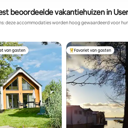
est beoordeelde vakantiehuizen in User
ens: deze accommodaties worden hoog gewaardeerd voor hun l
iet van gasten
Favoriet van gasten
iet van gasten
Topfavoriet van gasten
van 4,99 uit 5, 142 recensies