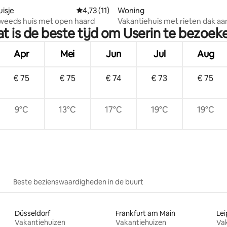
isje
Gemiddelde beoordeling van 4,73 uit 5, 11 
4,73 (11)
Woning
Zweeds huis met open haard
Vakantiehuis met rieten dak aa
t is de beste tijd om Userin te bezoek
Userinmeer
Apr
Mei
Jun
Jul
Aug
€ 75
€ 75
€ 74
€ 73
€ 75
9°C
13°C
17°C
19°C
19°C
Beste bezienswaardigheden in de buurt
Düsseldorf
Frankfurt am Main
Lei
Vakantiehuizen
Vakantiehuizen
Va