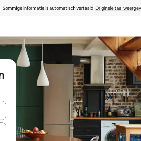
Sommige informatie is automatisch vertaald. 
Originele taal weerge
n
een keuze met je de pijltjestoetsen omhoog en omlaag, óf door te tik