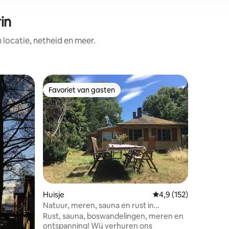
in
ocatie, netheid en meer.
Gastenve
Favoriet van gasten
Favor
Favoriet van gasten
Topfavo
Gartenha
Time-out
Ons tuinh
gasten, v
ons eige
appartem
met tapij
🌈 🦄 Hier vandaan kun je starten in het
omliggen
zwemmeer
Huisje
Gemiddelde beoordelin
4,9 (152)
maken. W
en zijn b
Natuur, meren, sauna en rust in
ernaar ui
Brandenburg. Merenland
Rust, sauna, boswandelingen, meren en
voor een
ontspanning! Wij verhuren ons