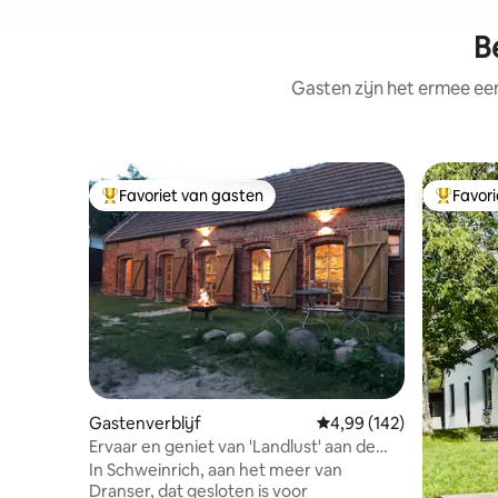
B
Gasten zijn het ermee e
Favoriet van gasten
Favor
Topfavoriet van gasten
Topfavor
Gastenverblijf
Gemiddelde beoordeling 
4,99 (142)
Ervaar en geniet van 'Landlust' aan de
Dranser See
In Schweinrich, aan het meer van
Dranser, dat gesloten is voor