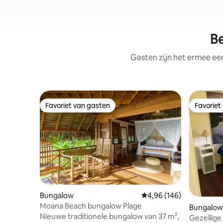
Be
Gasten zijn het ermee e
Favoriet van gasten
Favoriet
Favoriet van gasten
Favoriet
Bungalow
Gemiddelde beoordeling 
4,96 (146)
Moana Beach bungalow Plage
Bungalow 
Nieuwe traditionele bungalow van 37 m²,
Gezellige