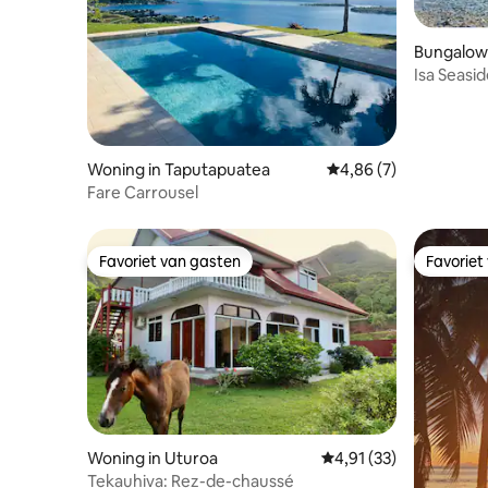
Bungalow
Isa Seasi
Woning in Taputapuatea
Gemiddelde beoordelin
4,86 (7)
Fare Carrousel
Favoriet van gasten
Favoriet
Favoriet van gasten
Favoriet
Woning in Uturoa
Gemiddelde beoordelin
4,91 (33)
Tekauhiva: Rez-de-chaussé