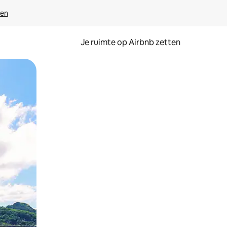
ven
Je ruimte op Airbnb zetten
ken of swipen.