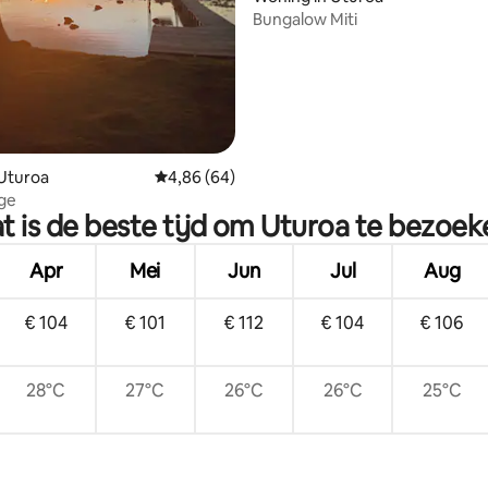
Bungalow Miti
 Uturoa
Gemiddelde beoordeling van 4,86 uit 5, 64 r
4,86 (64)
ge
t is de beste tijd om Uturoa te bezoek
Apr
Mei
Jun
Jul
Aug
€ 104
€ 101
€ 112
€ 104
€ 106
28°C
27°C
26°C
26°C
25°C