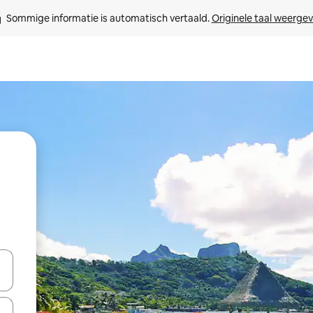
Sommige informatie is automatisch vertaald. 
Originele taal weerge
een keuze met je de pijltjestoetsen omhoog en omlaag, óf door te tik