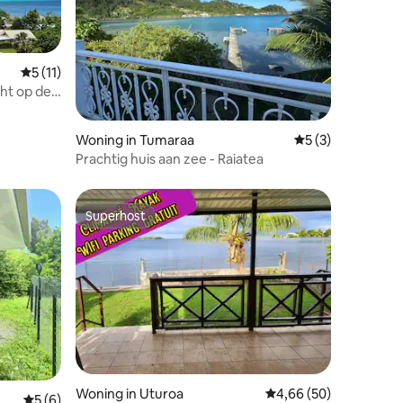
ecensies
Gemiddelde beoordeling van 5 uit 5, 11 recensies
5 (11)
ht op de
a
Woning in Tumaraa
Gemiddelde beoord
5 (3)
Prachtig huis aan zee - Raiatea
Superhost
Superhost
Woning in Uturoa
Gemiddelde beoordelin
4,66 (50)
Gemiddelde beoordeling van 5 uit 5, 6 recensies
5 (6)