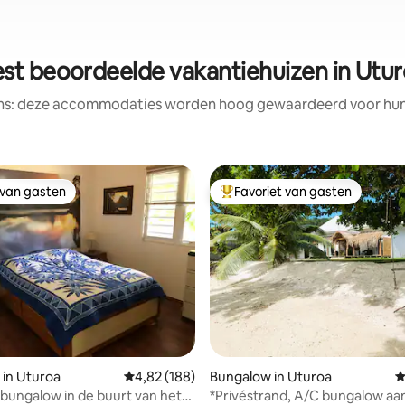
st beoordeelde vakantiehuizen in Utu
ens: deze accommodaties worden hoog gewaardeerd voor hun l
 van gasten
Favoriet van gasten
 van gasten
Topfavoriet van gasten
van 4,96 uit 5, 146 recensies
in Uturoa
Gemiddelde beoordeling van 4,82 uit 5, 188 r
4,82 (188)
Bungalow in Uturoa
G
 bungalow in de buurt van het
*Privéstrand, A/C bungalow aa