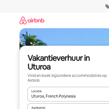
Ga
direct
naar
inhoud
Vakantieverhuur in
Uturoa
Vind en boek bijzondere accommodaties op
Airbnb
Locatie
Wanneer er suggesties beschikbaar zijn, maak je 
Aankomst