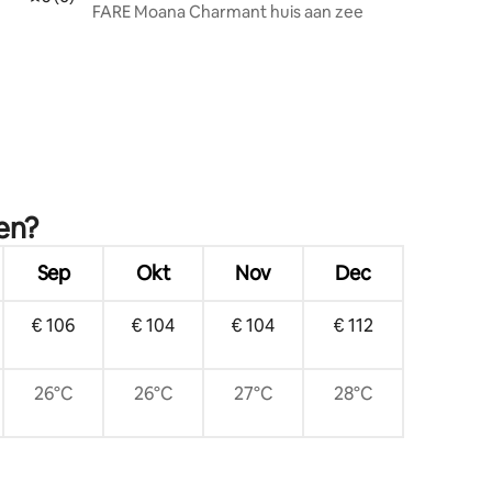
FARE Moana Charmant huis aan zee
ecensies
en?
Sep
Okt
Nov
Dec
€ 106
€ 104
€ 104
€ 112
26°C
26°C
27°C
28°C