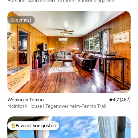
Harstine Island Modern Aframe - Sunset Magazine
Superhost
Superhost
Woning in Tenino
Gemiddelde be
4,7 (467)
McIntosh House | Tegenover Yelm-Tenino Trail
Favoriet van gasten
Topfavoriet van gasten