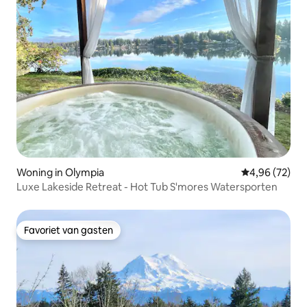
Woning in Olympia
Gemiddelde be
4,96 (72)
Luxe Lakeside Retreat - Hot Tub S'mores Watersporten
Favoriet van gasten
Favoriet van gasten