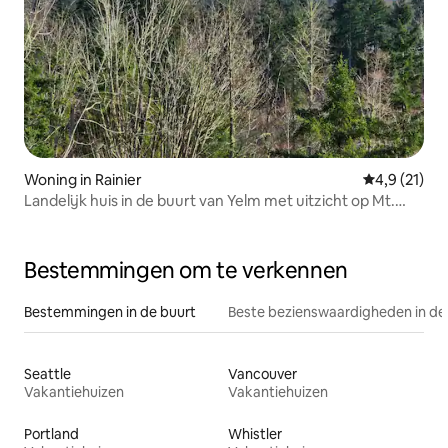
Woning in Rainier
Gemiddelde b
4,9 (21)
Landelijk huis in de buurt van Yelm met uitzicht op Mt.
Rainier
Bestemmingen om te verkennen
Bestemmingen in de buurt
Beste bezienswaardigheden in de
Seattle
Vancouver
Vakantiehuizen
Vakantiehuizen
Portland
Whistler