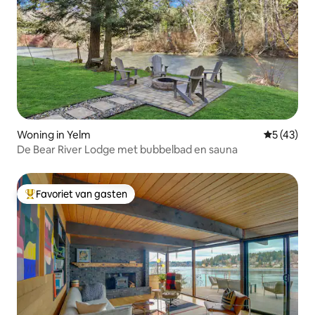
Woning in Yelm
Gemiddelde
5 (43)
De Bear River Lodge met bubbelbad en sauna
Favoriet van gasten
Topfavoriet van gasten