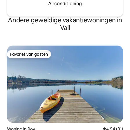
Airconditioning
Andere geweldige vakantiewoningen in
Vail
Favoriet van gasten
Favoriet van gasten
Woning in Roy
Gemiddelde be
4,94 (31)