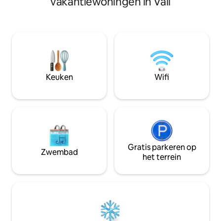
vakantiewoningen in Vail
met alle voorzienin
musea en winkels. Slechts een paar uur
Perfect voor kopp
(of minder) naar de nationale parken
wakker met de gel
Rainier en Olympic, de oceaan, de
boerderij net ond
dierentuin en wildparken.
uitstapje over he
volle en Mini High
varkens en andere
marshmallows in d
Keuken
Wifi
een duik in je eige
naar de natuur.
Gratis parkeren op
Zwembad
het terrein