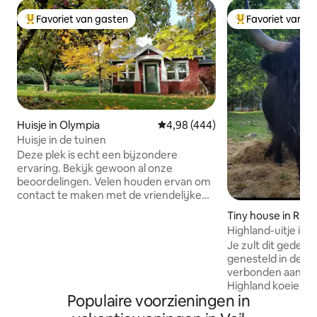
Favoriet van gasten
Favoriet van g
Topfavoriet van gasten
Topfavoriet van 
Huisje in Olympia
Gemiddelde beoordeling van 4,98
4,98 (444)
Huisje in de tuinen
Deze plek is echt een bijzondere
ervaring. Bekijk gewoon al onze
beoordelingen. Velen houden ervan om
contact te maken met de vriendelijke
boerderijdieren. De bnb is zeer
Tiny house in Raini
comfortabel en privé. De uitzonderlijke
Highland-uitje in 
tuinen geven de indruk dat we
Je zult dit gedenk
kilometers van de stad verwijderd zijn,
genesteld in de b
maar alle voorzieningen bevinden zich
verbonden aan ee
binnen 3 kilometer. Op slechts 1,6 km
Highland koeien e
van de snelweg, met gemakkelijke
Populaire voorzieningen in
dieren. De ruimte 
toegang tot het zoute water,
350 vierkante voe
wandelpaden en parken, restaurants,