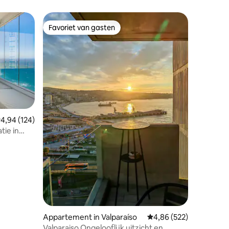
Favoriet van gasten
Favoriet van gasten
emiddelde beoordeling van 4,94 uit 5, 124 recensies
4,94 (124)
tie in
ecensies
Appartement in Valparaíso
Gemiddelde beoordeling
4,86 (522)
Valparaiso Ongelooflijk uitzicht en