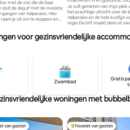
Intieme loft in erfgoedhuis. Uit
van 4,98 uit 5, 508 recensies
op de zee | Cerro Alegre
er met de zon die de baai
de b
Je zult genieten van mijn ple
n sluit de dag af met de mooiste
het prachtige uitzicht over de 
angen van Valparaíso. Hier
Valparaiso en de hele kustlijn v
k raam je uit om te stoppen en
regio.De loft maakt deel uit va
en. • Zelfstandig appartement
huis van Cerro Alegre,volledig
numentaal herenhuis in Cerro
gerenoveerd en de locatie is
ingen voor gezinsvriendelijke accommod
 Slaapkamer met originele
perfect,dicht bij bezienswaar
er, uitzicht op de zee en een
zoals kunst en cultuur, een gew
tuin. • Exclusieve ingerichte
uitzicht, familieactiviteiten en
 eetkamer om je thuis te
restaurants en eten. Ideaal voo
 Op loopafstand van prachtige
wandelen rond de heuvel. Mijn 
nten, liften, cafés, bars en
goed voor koppels, avonturiers
g van een
zakelijke reizigers. Het is een 
ek monumentaal huis
intieme ruimte,speciaal voor li
Gratis p
Zwembad
t
zinsvriendelijke woningen met bubbel
iet van gasten
Favoriet van gasten
iet van gasten
Topfavoriet van gasten