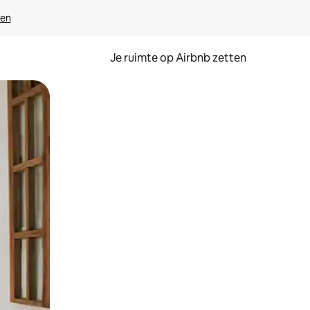
ven
Je ruimte op Airbnb zetten
ken of swipen.