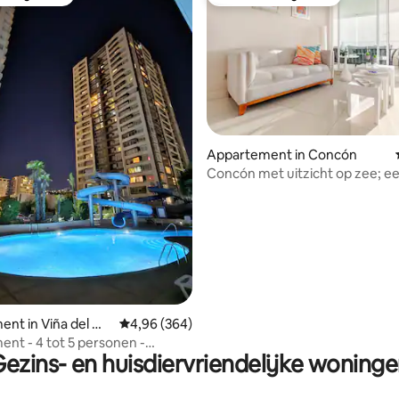
 van gasten
Favoriet van gasten
Appartement in Concón
Concón met uitzicht op zee; eer
van 4,86 uit 5, 247 recensies
nt in Viña del Ma
Gemiddelde beoordeling van 4,96 uit 5, 364 r
4,96 (364)
nt - 4 tot 5 personen -
ezins- en huisdiervriendelijke woning
iña del Mar