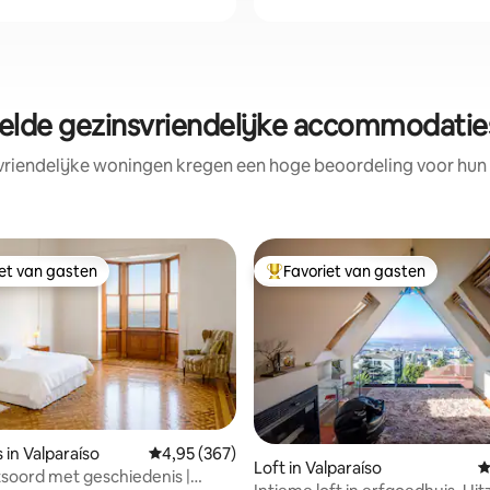
lde gezinsvriendelijke accommodaties
vriendelijke woningen kregen een hoge beoordeling voor hun l
iet van gasten
Favoriet van gasten
iet van gasten
Topfavoriet van gasten
s in Valparaíso
Gemiddelde beoordeling van 4,95 uit 5, 367 r
4,95 (367)
Loft in Valparaíso
G
soord met geschiedenis |