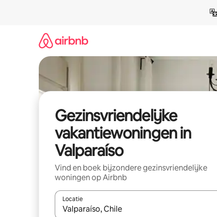
Ga
direct
naar
inhoud
Gezinsvriendelijke
vakantiewoningen in
Valparaíso
Vind en boek bijzondere gezinsvriendelijke
woningen op Airbnb
Locatie
Wanneer er suggesties beschikbaar zijn, maak je 