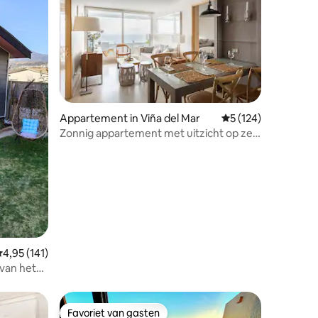
Appartement in Viña del Mar
Gemiddelde beoordel
5 (124)
Zonnig appartement met uitzicht op zee
ecensies
eerste lijn Reñaca
emiddelde beoordeling van 4,95 uit 5, 141 recensies
4,95 (141)
van het
Favoriet van gasten