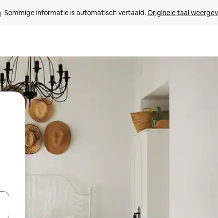
Sommige informatie is automatisch vertaald. 
Originele taal weerge
een keuze met je de pijltjestoetsen omhoog en omlaag, óf door te tik