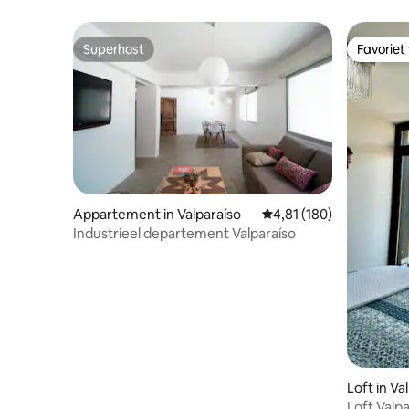
Superhost
Favoriet
Superhost
Favoriet
Appartement in Valparaíso
Gemiddelde beoordeling
4,81 (180)
Industrieel departement Valparaíso
Loft in Va
Loft Valpa