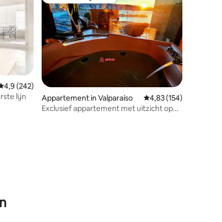
Favoriet van gasten
Gemiddelde beoordeling van 4,9 uit 5, 242 recensies
4,9 (242)
ste lijn
Appartement in Valparaíso
Gemiddelde beoordeling
4,83 (154)
Exclusief appartement met uitzicht op
zee en jacuzzi
ecensies
en