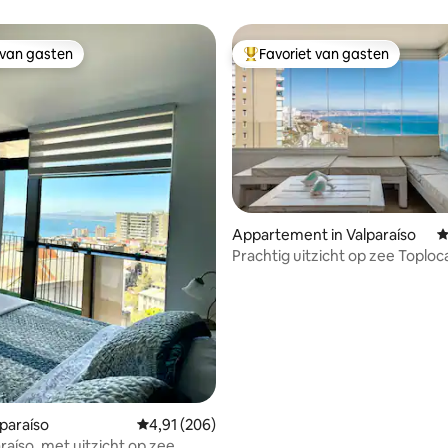
 van gasten
Favoriet van gasten
 van gasten
Topfavoriet van gasten
 van 4,81 uit 5, 180 recensies
Appartement in Valparaíso
G
Prachtig uitzicht op zee Toploca
Reñaca
lparaíso
Gemiddelde beoordeling van 4,91 uit 5, 206 r
4,91 (206)
raíso, met uitzicht op zee