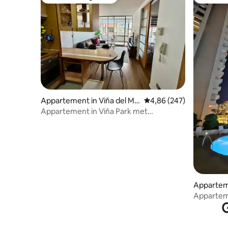
Favoriet van gasten
Favoriet
Appartement in Viña del Ma
Gemiddelde beoordeling 
4,86 (247)
r
Appartement in Viña Park met
parkeerplaats
Apparteme
r
Apparteme
G
Centrum V