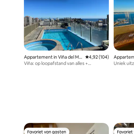
Appartement in Viña del Ma
Gemiddelde beoordeling 
4,92 (104)
Apparte
r
Viña: op loopafstand van alles +
Uniek uit
zwembad en parkeergelegenheid
verdiepi
vandaag inbegrepen
Favoriet van gasten
Favoriet