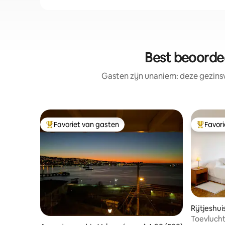
Best beoordee
Gasten zijn unaniem: deze gezins
Favoriet van gasten
Favor
Topfavoriet van gasten
Topfavor
Rijtjeshui
Toevlucht