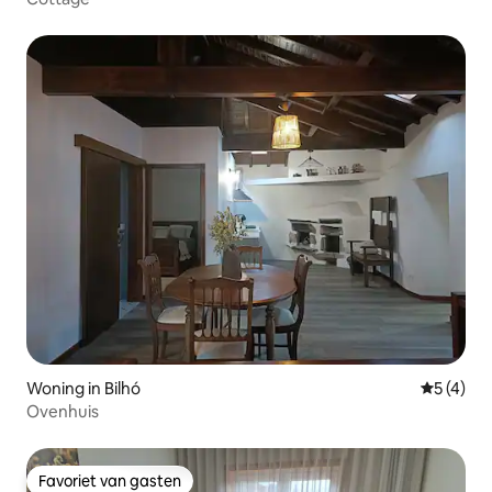
Woning in Bilhó
Gemiddeld
5 (4)
Ovenhuis
Favoriet van gasten
Favoriet van gasten