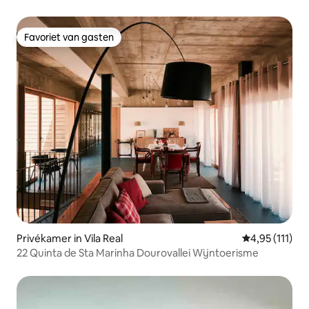
Favoriet van gasten
Favoriet van gasten
Privékamer in Vila Real
Gemiddelde be
4,95 (111)
22 Quinta de Sta Marinha Dourovallei Wijntoerisme