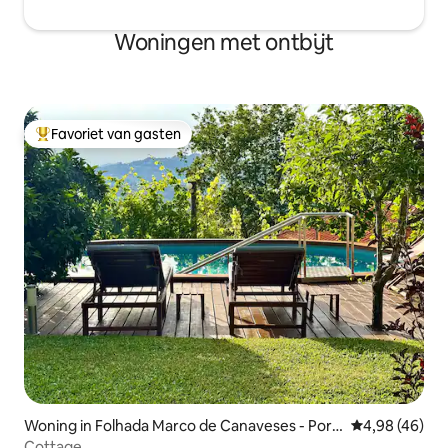
Woningen met ontbijt
Favoriet van gasten
Topfavoriet van gasten
Woning in Folhada Marco de Canaveses - Port
Gemiddelde be
4,98 (46)
o
Cottage