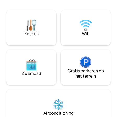
moderne voorzieningen, een
wandel over de sc
privézwembad en ruime
geniet van lokale 
recreatiezones. Het is omgeven door
wijnproeverijen. 
wijngaarden en natuur en het perfecte
een continentaal o
toevluchtsoord om te ontspannen en de
beschikbaar via o
wijnstreek Douro te verkennen. ✨De
de magie van de D
accommodatie wordt professioneel
transformerende r
Keuken
Wifi
beheerd door Hopstays, wat zorgt voor
een georganiseerd en betrouwbaar
verblijf.
Gratis parkeren op
Zwembad
het terrein
Airconditioning