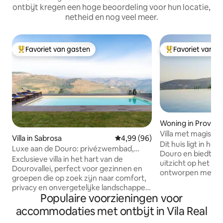
ontbijt kregen een hoge beoordeling voor hun locatie,
netheid en nog veel meer.
Favoriet van gasten
Favoriet van g
Topfavoriet van gasten
Topfavoriet van 
Woning in Proves
Villa met magisch 
Villa in Sabrosa
Gemiddelde beoordeling van 4,9
4,99 (96)
Dourovallei
Dit huis ligt in he
Luxe aan de Douro: privézwembad,
Douro en biedt 
uitzicht en ontbijt
Exclusieve villa in het hart van de
uitzicht op het pla
Dourovallei, perfect voor gezinnen en
ontworpen met vr
groepen die op zoek zijn naar comfort,
gedachten en bes
privacy en onvergetelijke landschappen.
voorzieningen me
Populaire voorzieningen voor
Het is gevestigd in een prachtig
tuin/wijngaard en 
gerenoveerde voormalige basisschool
accommodaties met ontbijt in Vila Real
woonruimtes. Vind
en combineert historische charme met
binnen: ontspan b