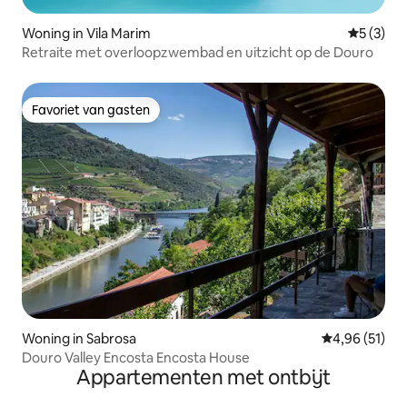
Woning in Vila Marim
Gemiddeld
5 (3)
Retraite met overloopzwembad en uitzicht op de Douro
Favoriet van gasten
Favoriet van gasten
Woning in Sabrosa
Gemiddelde be
4,96 (51)
Douro Valley Encosta Encosta House
Appartementen met ontbijt