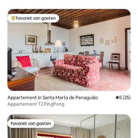
Favoriet van gasten
Topfavoriet van gasten
Appartement in Santa Marta de Penaguião
Gemiddelde
5 (25)
Appartement T2 PingPong
Favoriet van gasten
Favoriet van gasten