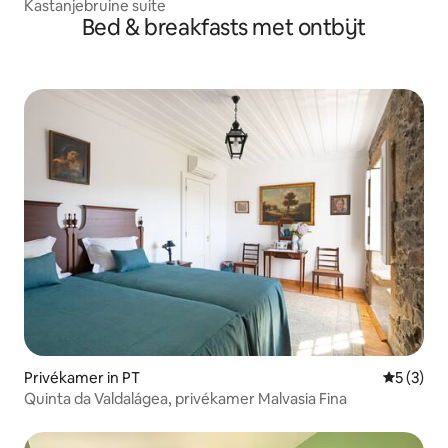
Kastanjebruine suite
Bed & breakfasts met ontbijt
Privékamer in PT
Gemiddeld
5 (3)
Quinta da Valdalágea, privékamer Malvasia Fina