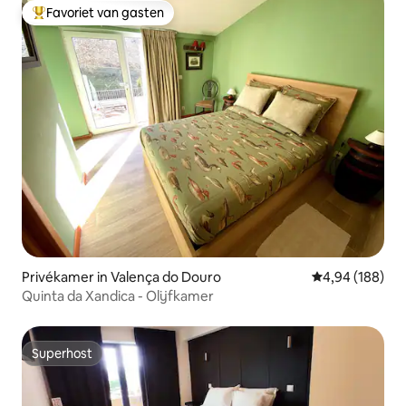
Favoriet van gasten
Topfavoriet van gasten
Privékamer in Valença do Douro
Gemiddelde beo
4,94 (188)
Quinta da Xandica - Olijfkamer
Superhost
Superhost