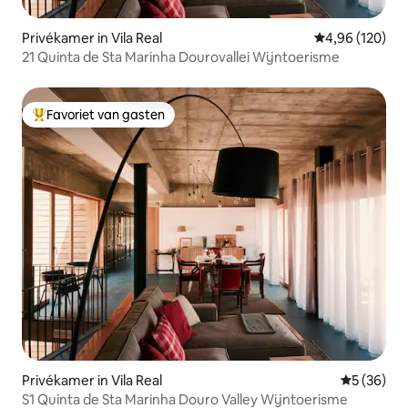
Privékamer in Vila Real
Gemiddelde beo
4,96 (120)
21 Quinta de Sta Marinha Dourovallei Wijntoerisme
Favoriet van gasten
Topfavoriet van gasten
Privékamer in Vila Real
Gemiddelde
5 (36)
S1 Quinta de Sta Marinha Douro Valley Wijntoerisme