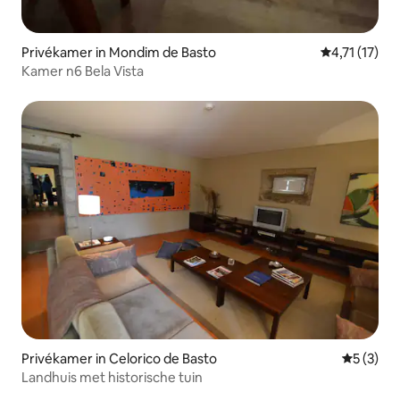
Privékamer in Mondim de Basto
Gemiddelde b
4,71 (17)
Kamer n6 Bela Vista
Privékamer in Celorico de Basto
Gemiddeld
5 (3)
Landhuis met historische tuin