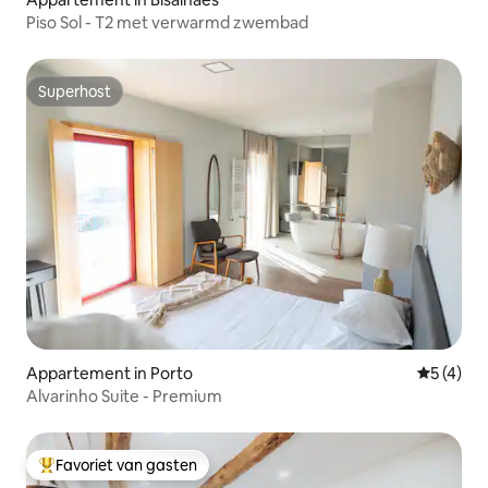
Piso Sol - T2 met verwarmd zwembad
Superhost
Superhost
Appartement in Porto
Gemiddeld
5 (4)
Alvarinho Suite - Premium
Favoriet van gasten
Topfavoriet van gasten