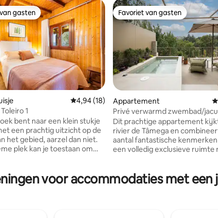
 van gasten
Favoriet van gasten
 van gasten
Favoriet van gasten
isje
Gemiddelde beoordeling van 4,94 uit 5, 18 r
4,94 (18)
Appartement
G
Toleiro 1
Privé verwarmd zwembad/jacu
 van 4,93 uit 5, 55 recensies
uitzicht op de rivier het hele jaa
zoek bent naar een klein stukje
Dit prachtige appartement kijkt
met een prachtig uitzicht op de
rivier de Tâmega en combineer
n het gebied, aarzel dan niet.
aantal fantastische kenmerken 
eme plek kan je toestaan om
een volledig exclusieve ruimte 
 te brengen met familie of
In het hart van het historische
 gewoon om te verblijven in
op 200 meter van de kerk van 
eningen voor accommodaties met een jac
htige regio waar geen tekort is
en een paar meter van de rivie
iten ( golf, SPA....) De
Tâmega. - Zwembad/jacuzzi het
atie heeft een uitgeruste
door verwarmd. - Grote patio 
kamer, twee slaapkamers
eethoek en uitzicht op de rivier.
dkamer met toilet en een
Onderscheidende architectuur