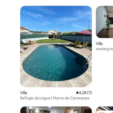
Villa
woning m
Villa
Gemiddelde beoordeli
4,29 (7)
Refúgio da Legua | Marco de Canaveses