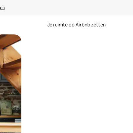
ven
Je ruimte op Airbnb zetten
ken of swipen.