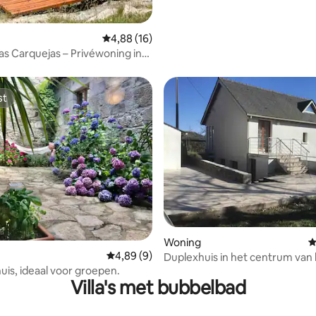
Gemiddelde beoordeling van 4,88 uit 5, 16 r
4,88 (16)
as Carquejas – Privéwoning in
st
st
 van 4,88 uit 5, 26 recensies
Woning
G
Gemiddelde beoordeling van 4,89 uit 5, 9 r
4,89 (9)
Duplexhuis in het centrum van
uis, ideaal voor groepen.
Villa's met bubbelbad