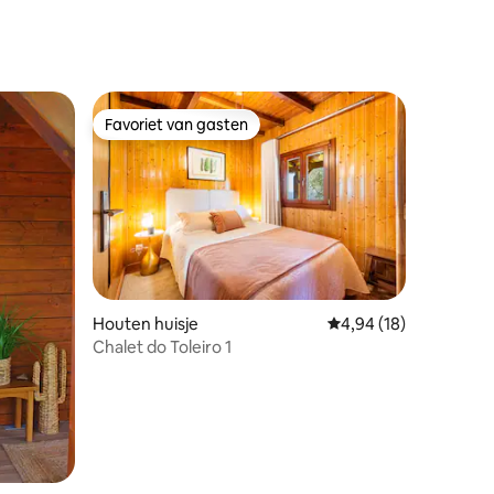
Favoriet van gasten
Favoriet van gasten
Houten huisje
Gemiddelde beoordelin
4,94 (18)
Chalet do Toleiro 1