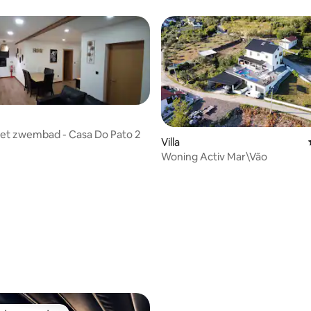
et zwembad - Casa Do Pato 2
Villa
Woning Activ Mar\Vão
ng van 4,29 uit 5, 7 recensies