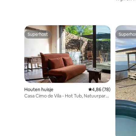
Superhost
Superho
Superhost
Superho
Houten huisje
Gemiddelde beoordeling
4,86 (78)
Casa Cimo de Vila - Hot Tub, Natuurpark
Alvão