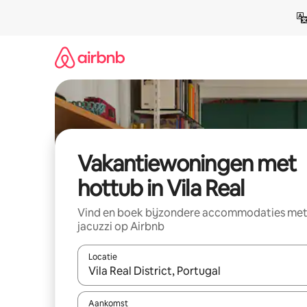
Ga
direct
naar
inhoud
Vakantiewoningen met
hottub in Vila Real
Vind en boek bijzondere accommodaties me
jacuzzi op Airbnb
Locatie
Wanneer er suggesties beschikbaar zijn, maak je 
Aankomst