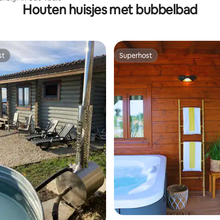
Houten huisjes met bubbelbad
st
Superhost
st
Superhost
 van 4,86 uit 5, 78 recensies