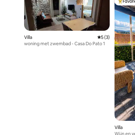
Favor
Topfavor
Villa
Gemiddelde beoord
5 (3)
woning met zwembad - Casa Do Pato 1
Villa
Wijn en ve