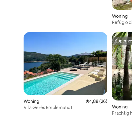
Woning
Refúgio d
Alvão
Superho
Superho
Woning
Gemiddelde beoordeling
4,88 (26)
Woning
Villa Gerês Emblematic I
Prachtig h