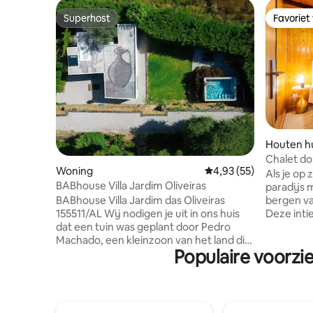
Superhost
Favoriet
Superhost
Favoriet
Houten hu
Chalet do 
Woning
Gemiddelde beoordeling
4,93 (55)
Als je op 
BABhouse Villa Jardim Oliveiras
paradijs 
bergen va
BABhouse Villa Jardim das Oliveiras
Deze inti
155511/AL Wij nodigen je uit in ons huis
tijd door
dat een tuin was geplant door Pedro
vrienden;
Machado, een kleinzoon van het land die
Populaire voorzi
deze prac
het boerderijgebouw van zijn
aan activite
grootvader Júlio Machado herboren
accommod
heeft. Het huis is modern, begane grond
keuken, woon
en omarmt de hele omgeving. In de laje
en een ba
da casa vind je een muurschildering van