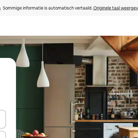
Sommige informatie is automatisch vertaald. 
Originele taal weerge
t
een keuze met je de pijltjestoetsen omhoog en omlaag, óf door te tik