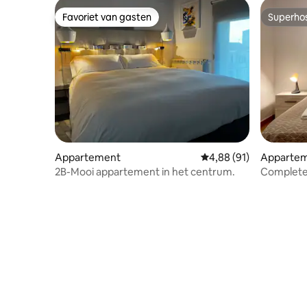
Favoriet van gasten
Superho
Favoriet van gasten
Superho
Appartement
Gemiddelde beoordeling
4,88 (91)
Apparte
2B-Mooi appartement in het centrum.
Complete
slaapbank