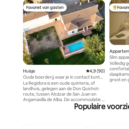
Favoriet van gasten
Favor
Favoriet van gasten
Topfavor
Apparte
Slim appa
Volledig 
comfortab
Huisje
Gemiddelde beoordelin
4,9 (90)
slaapkam
Oude boerderij waar je in contact kunt
groot en g
komen met traditie
La Regidora is een oude quintería, of
Gelegen 
landhuis, gelegen aan de Don Quichot-
Uitsteken
route, tussen Alcázar de San Juan en
stad, Zoco
Argamasilla de Alba. De accommodatie is
het congr
Populaire voorzi
een gerenoveerd, gelijkvloers voormalig
de kathedr
landhuis uit begin 1900 dat het karakter
attractie
van het oorspronkelijke gebouw heeft
stad. Van
behouden. Het heeft zeven
van de Co
slaapkamers, vier badkamers, een
Gemakkeli