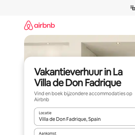
Ga
direct
naar
inhoud
Vakantieverhuur in La
Villa de Don Fadrique
Vind en boek bijzondere accommodaties op
Airbnb
Locatie
Wanneer er suggesties beschikbaar zijn, maak je 
Aankomst