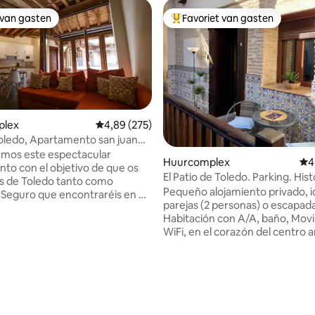
 van gasten
Favoriet van gasten
 van gasten
Topfavoriet van gasten
plex
Gemiddelde beoordeling van 4,89 uit 5, 275 r
4,89 (275)
oledo, Apartamento san juan
mos este espectacular
Huurcomplex
Gem
4
to con el objetivo de que os
El Patio de Toledo. Parking. Hist
s de Toledo tanto como
centrum, ...
Pequeño alojamiento privado, i
 Seguro que encontraréis en él
parejas (2 personas) o escapad
o sitio de descanso y de
Habitación con A/A, baño, Movis
n esta maravillosa ciudad.
WiFi, en el corazón del centro 
 ofreceros todo lo necesario y
un bello edificio de patio Toleda
conseguir que vuestra estancia
unos pasos andando de la cated
 que AirBnB nos
una zona muy tranquila. Parking privado
a vía para aportar también a la
con reserva previa (sujeto a
d, y por eso compramos un
disponibilidad, consúltanos) Tar
en ruinas hace tres años. Hemos
adicional 20€ (18,20€+IVA) noc
van 4,98 uit 5, 250 recensies
 ella toda nuestra pasión.