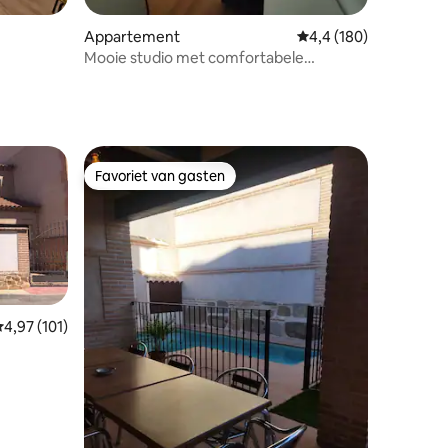
ecensies
Appartement
Gemiddelde beoordelin
4,4 (180)
Mooie studio met comfortabele
slaapbank voor twee personen
Favoriet van gasten
Favoriet van gasten
emiddelde beoordeling van 4,97 uit 5, 101 recensies
4,97 (101)
ecensies