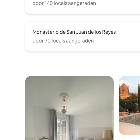
con cabina de hidromasaje y un aseo en
door 140 locals aangeraden
la planta baja, con un salón, que dispone
de un sofá cama, muy cómodo, con
colchón de 1,40; televisión, mueble
aparador, mesa para comer y un rincón
Monasterio de San Juan de los Reyes
acogedor para lectura y ocio. Un
dormitorio, con cama de 1,40 x 2 mts; y
door 70 locals aangeraden
amplio armario empotrado para ropa.
Toda la casa dispone de calefacción y aire
acondicionado. Agua caliente por termo
eléctrico. Se facilita ropa de cama y de
baño completa. Productos básicos de
alimentación para cocinar y de aseo
como jabón de mano, gel y champú.
Tiene capacidad para cuatro personas
adultas. No se admiten mascotas ni
fumar en el apartamento. Posibilidad de
cuna. Desde el primer día de la reserva
me pongo en contacto con ellos para
ofrecerles mi ayuda en cuanto a la
llegada a la ciudad, punto de encuentro,
parking, traslado al apartamento en mi
coche, a la entrada y salida, sin coste
alguno, recomendaciones sobre visitas