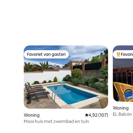
Favoriet van gasten
Favor
Favoriet van gasten
Topfavor
Woning
EL Balcón
Woning
Gemiddelde beoordeling 
4,92 (107)
Mooi huis met zwembad en tuin