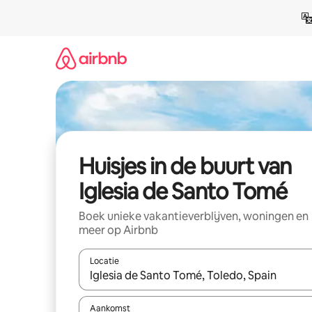
Ga
direct
naar
inhoud
Huisjes in de buurt van
Iglesia de Santo Tomé
Boek unieke vakantieverblijven, woningen en
meer op Airbnb
Locatie
Wanneer er suggesties beschikbaar zijn, maak je 
Aankomst