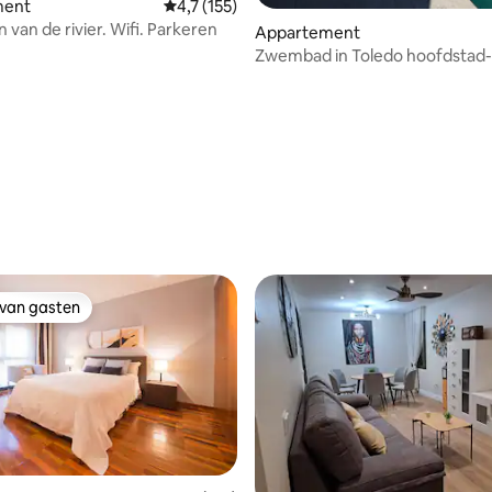
ment
Gemiddelde beoordeling van 4,7 uit 5, 155 
4,7 (155)
 van de rivier. Wifi. Parkeren
Appartement
Zwembad in Toledo hoofdstad
Toledo 1
 van 4,59 uit 5, 70 recensies
 van gasten
 van gasten