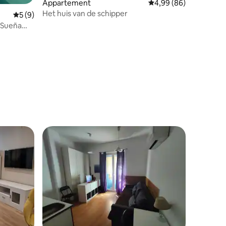
recensies
Appartement
Gemiddelde beoordelin
4,99 (86)
Het huis van de schipper
Gemiddelde beoordeling van 5 uit 5, 9 recensies
5 (9)
-Sueña