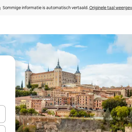
Sommige informatie is automatisch vertaald. 
Originele taal weerge
een keuze met je de pijltjestoetsen omhoog en omlaag, óf door te tik