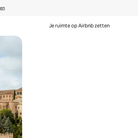
ven
Je ruimte op Airbnb zetten
ken of swipen.