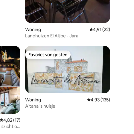
Woning
Gemiddelde beoordelin
4,91 (22)
Landhuizen El Aljibe - Jara
Favoriet van gasten
Favoriet van gasten
Woning
Gemiddelde beoordeling
4,93 (135)
Aitana 's huisje
ecensies
Gemiddelde beoordeling van 4,82 uit 5, 17 recensies
4,82 (17)
itzicht op
asteel,