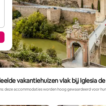
elde vakantiehuizen vlak bij Iglesia 
ens: deze accommodaties worden hoog gewaardeerd voor hun l