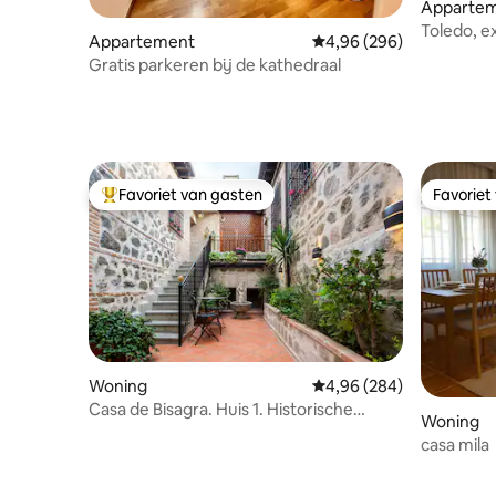
Apparte
Toledo, e
Appartement
Gemiddelde beoordeling 
4,96 (296)
Puy du F
Gratis parkeren bij de kathedraal
Favoriet van gasten
Favoriet
Topfavoriet van gasten
Favoriet
Woning
Gemiddelde beoordeling 
4,96 (284)
Casa de Bisagra. Huis 1. Historische
Woning
elegantie
casa mila