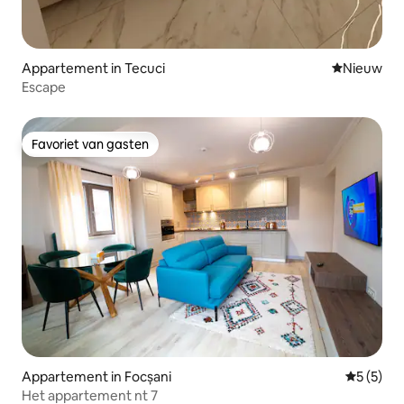
Appartement in Tecuci
Nieuwe ac
Nieuw
Escape
Favoriet van gasten
Favoriet van gasten
Appartement in Focșani
Gemiddeld
5 (5)
Het appartement nt 7