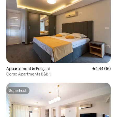
Appartement in Focșani
Gemiddelde be
4,44 (16)
Corso Apartments B&B 1
Superhost
Superhost