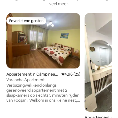
veel meer.
Favoriet van gasten
Favoriet van gasten
Appartement in Câmpinean
Gemiddelde beoordeling van 4,9
4,96 (25)
ca
Varancha Apartment
Verbazingwekkend onlangs
gerenoveerd appartement met 2
slaapkamers op slechts 5 minuten rijden
van Focșani! Welkom in ons kleine nest,
dat plaats biedt aan maximaal 5
personen, met de volgende kamers : ●
2x tweepersoonsslaapkamers ● 1x
Appartement in F