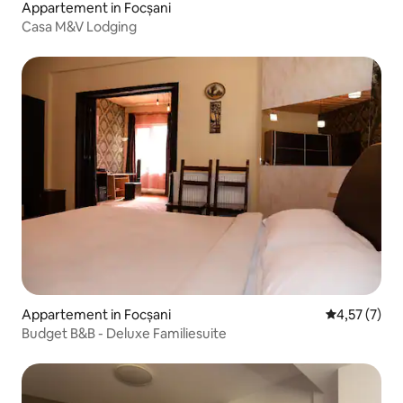
Appartement in Focșani
Casa M&V Lodging
Appartement in Focșani
Gemiddelde b
4,57 (7)
Budget B&B - Deluxe Familiesuite