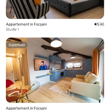
Appartement in Focșani
Gemiddeld
5 (4)
Studie 1
Superhost
Superhost
Appartement in Focșani