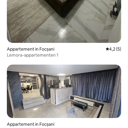
Appartement in Focșani
Gemiddelde 
4,2 (5)
Lemora-appartementen 1
Appartement in Focșani