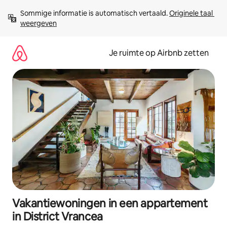
Ga
Sommige informatie is automatisch vertaald. 
Originele taal 
direct
weergeven
naar
inhoud
Je ruimte op Airbnb zetten
Vakantiewoningen in een appartement
in District Vrancea