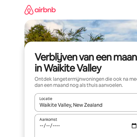
Ga
direct
naar
inhoud
Verblijven van een maa
in Waikite Valley
Ontdek langetermijnwoningen die ook na me
dan een maand nog als thuis aanvoelen.
Locatie
Wanneer er suggesties beschikbaar zijn, maak je 
Aankomst