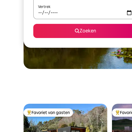
Vertrek
Zoeken
Favoriet van gasten
Favor
Topfavoriet van gasten
Topfavor