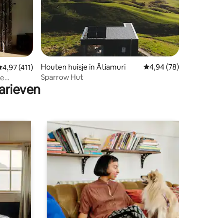
ecensies
Houten huisje in Ātiamuri
Gemiddelde beoordelin
4,94 (78)
emiddelde beoordeling van 4,97 uit 5, 411 recensies
4,97 (411)
Sparrow Hut
re
arieven