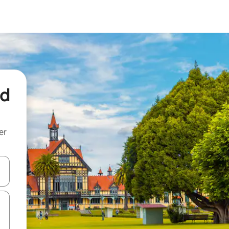
nd
er
een keuze met je de pijltjestoetsen omhoog en omlaag, óf door te tik