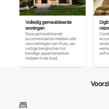
Volledig gemeubileerde
Digi
woningen
reiz
Deze gemeubileerde
Comf
accommodaties hebben alle
acco
voorzieningen van thuis, van
reize
rustige berghutten tot
werke
handige appartementen
wifi 
midden in de stad.
Voorzi