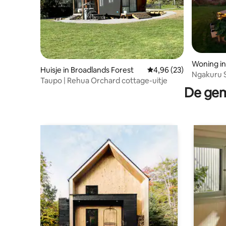
Woning i
Huisje in Broadlands Forest
Gemiddelde beoordeling
4,96 (23)
Ngakuru 
Taupo | Rehua Orchard cottage-uitje
De gem