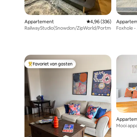
Appartement
Gemiddelde beoordeling 
4,96 (336)
Apparte
RailwayStudio(Snowdon/ZipWorld/Portmeirion)Hond
Foxhole -
Southgat
Favoriet van gasten
Topfavoriet van gasten
Apparteme
pal Area
Mooi app
verdieping