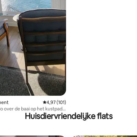
ment
Gemiddelde beoordeling van 4,97 uit 5, 101 r
4,97 (101)
io over de baai op het kustpad
Huisdiervriendelijke flats
s.