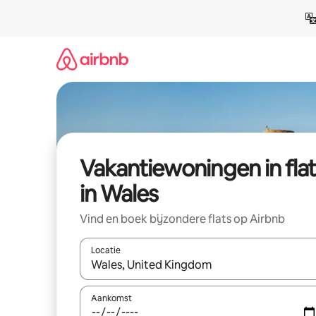
Ga
direct
naar
inhoud
Vakantiewoningen in flat
in Wales
Vind en boek bijzondere flats op Airbnb
Locatie
Wanneer er suggesties beschikbaar zijn, maak je 
Aankomst