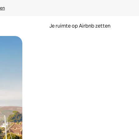
ven
Je ruimte op Airbnb zetten
ken of swipen.