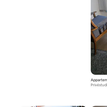
Apparte
Privéstud
van Pemb