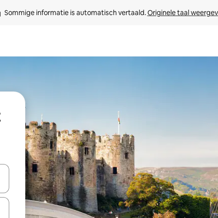
Sommige informatie is automatisch vertaald. 
Originele taal weerge
een keuze met je de pijltjestoetsen omhoog en omlaag, óf door te tik