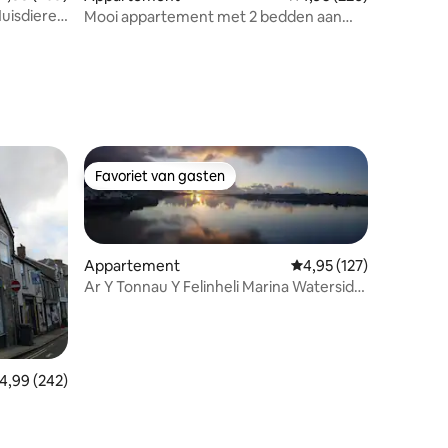
Mooi appartement met 2 bedden aan
zee, Aberystwyth
ecensies
Favoriet van gasten
Favoriet van gasten
Appartement
Gemiddelde beoordeling
4,95 (127)
Ar Y Tonnau Y Felinheli Marina Waterside
appartement
emiddelde beoordeling van 4,99 uit 5, 242 recensies
4,99 (242)