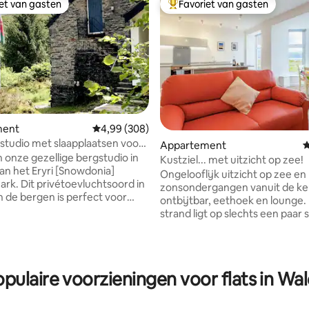
iet van gasten
Favoriet van gasten
iet van gasten
Topfavoriet van gasten
ment
Gemiddelde beoordeling van 4,99 uit 5, 308 r
4,99 (308)
 studio met slaapplaatsen voor
 van 4,97 uit 5, 117 recensies
Appartement
G
vier personen - Centraal
 onze gezellige bergstudio in
Kustziel... met uitzicht op zee!
a
van het Eryri [Snowdonia]
Ongelooflijk uitzicht op zee en
luchtsoord in
zonsondergangen vanuit de ke
n de bergen is perfect voor
ontbijtbar, eethoek en lounge.
ellen (biedt plaats aan
strand ligt op slechts een paar
vier personen) die willen
afstand. Je zult genieten van d
 de lokale
en zonnige appartement met 
 bospaden en rondwandelingen
woonkamer, een slaapkamer m
nen en ontspan daarna onder
kingsize bed (met slaapbank op
pulaire voorzieningen voor flats in Wa
 in het Dark Sky Reserve. We
aanvraag), een eigen badkame
legen maar zeer goed
en douche, een kamer met
r, met Snowdon [Yr Wyddfa] op
stapelbedden (standaard