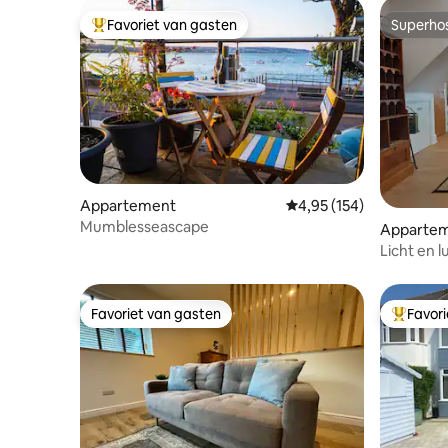
Favoriet van gasten
Superho
Topfavoriet van gasten
Superho
Appartement
Gemiddelde beoordeling 
4,95 (154)
Mumblesseascape
Apparte
Licht en 
het centr
Favoriet van gasten
Favor
Favoriet van gasten
Topfavor