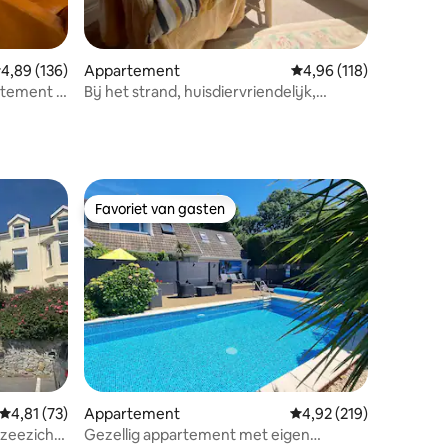
ecensies
emiddelde beoordeling van 4,89 uit 5, 136 recensies
4,89 (136)
Appartement
Gemiddelde beoordeling
4,96 (118)
artement in
Bij het strand, huisdiervriendelijk,
prachtig uitzicht.
Favoriet van gasten
Favoriet van gasten
ecensies
Gemiddelde beoordeling van 4,81 uit 5, 73 recensies
4,81 (73)
Appartement
Gemiddelde beoordeling
4,92 (219)
 zeezicht
Gezellig appartement met eigen