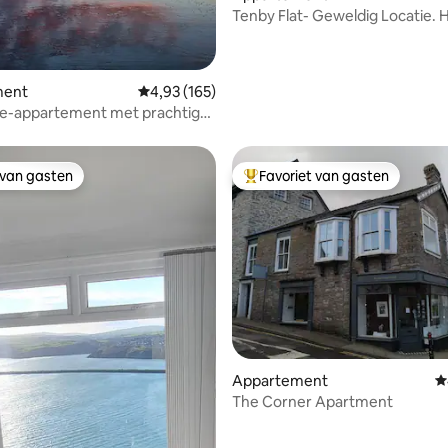
Tenby Flat- Geweldig Locatie. Huisdieren
welkom
ment
Gemiddelde beoordeling van 4,93 uit 5, 165 r
4,93 (165)
e-appartement met prachtig
op de kust en de zee
 van gasten
Favoriet van gasten
 van gasten
Topfavoriet van gasten
ng van 5 uit 5, 108 recensies
Appartement
G
The Corner Apartment