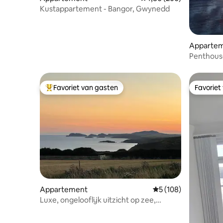
Kustappartement - Bangor, Gwynedd
Apparte
Penthous
uitzicht 
Favoriet van gasten
Favoriet
Topfavoriet van gasten
Favoriet
Appartement
Gemiddelde beoordeli
5 (108)
Luxe, ongelooflijk uitzicht op zee,
toegang tot het kustpad