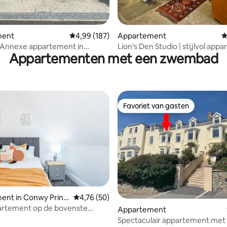
van 4,96 uit 5, 336 recensies
ment
Gemiddelde beoordeling van 4,99 uit 5, 187 r
4,99 (187)
Appartement
G
en
 Annexe appartement in
Lion's Den Studio | stijlvol app
Appartementen met een zwembad
e, Gower
het stadscentrum
Favoriet van gasten
Favoriet van gasten
nt in Conwy Princi
Gemiddelde beoordeling van 4,76 uit 5, 50 r
4,76 (50)
artement op de bovenste
Appartement
 - 6 slaapplaatsen!
Spectaculair appartement met