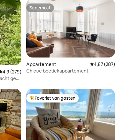
Superhost
Superhost
Appartement
Gemiddelde beoordeling
4,87 (287)
Chique boetiekappartement
ecensies
Gemiddelde beoordeling van 4,9 uit 5, 279 recensies
4,9 (279)
rachtige
Favoriet van gasten
Topfavoriet van gasten