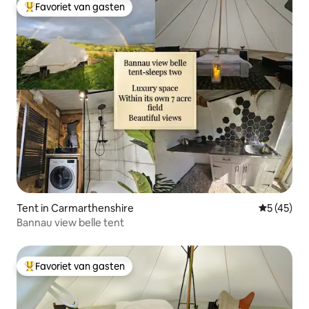
Favoriet van gasten
Topfavoriet van gasten
Tent in Carmarthenshire
Gemiddelde
5 (45)
Bannau view belle tent
Favoriet van gasten
Topfavoriet van gasten