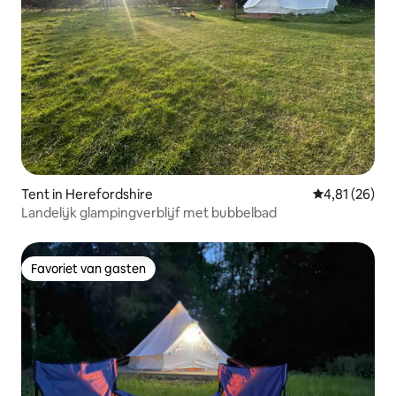
Tent in Herefordshire
Gemiddelde be
4,81 (26)
Landelijk glampingverblijf met bubbelbad
Favoriet van gasten
Favoriet van gasten