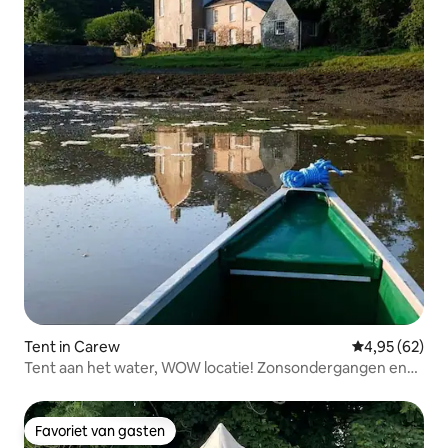
Tent in Carew
Gemiddelde be
4,95 (62)
Tent aan het water, WOW locatie! Zonsondergangen en
landschappen.
Favoriet van gasten
Favoriet van gasten