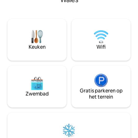
Dankzij de doorzichtige dakpanelen kun
bezienswaardighe
je in slaap vallen terwijl je naar de
biedt deze accom
nachtelijke hemel kijkt, terwijl het
en onvergetelijke 
panoramische uitzicht op de bergen een
keer zult willen be
prachtige achtergrond vormt. Elke tent
alle verblijven va
is geschikt voor twee volwassenen of
airbnb.com/h/bar
een gezin met twee kinderen. Geniet
van zitplaatsen in de buitenlucht, een
Keuken
Wifi
gasbarbecue, vuurplaats en gedeelde
buitenkeuken. Vanwege de dieren zijn
er geen honden toegestaan.
Gratis parkeren op
Zwembad
het terrein