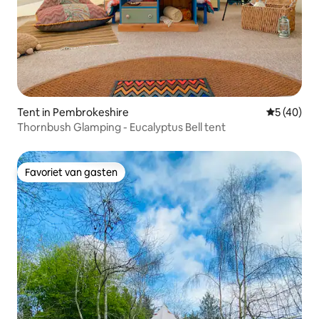
Tent in Pembrokeshire
Gemiddelde
5 (40)
Thornbush Glamping - Eucalyptus Bell tent
Favoriet van gasten
Favoriet van gasten