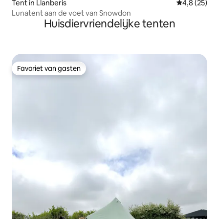
Tent in Llanberis
Gemiddelde b
4,8 (25)
Lunatent aan de voet van Snowdon
Huisdiervriendelijke tenten
Favoriet van gasten
Favoriet van gasten