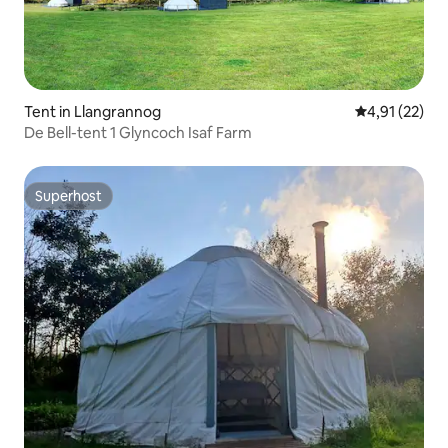
Tent in Llangrannog
Gemiddelde be
4,91 (22)
De Bell-tent 1 Glyncoch Isaf Farm
Superhost
Superhost