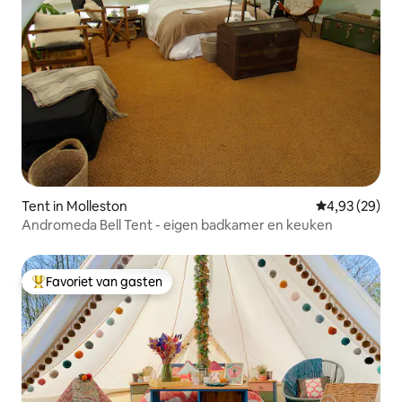
Tent in Molleston
Gemiddelde be
4,93 (29)
Andromeda Bell Tent - eigen badkamer en keuken
Favoriet van gasten
Topfavoriet van gasten