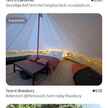
Tent in Llandrinio
Gemiddelde
5 (31)
Gezellige Bell Tent met kingsize bed, vuurplaats en
uitzicht
Superhost
Superhost
Tent in Shawbury
Gemiddeld
5 (3)
Bellentent @Merlwood_Farm nabij Shawbury