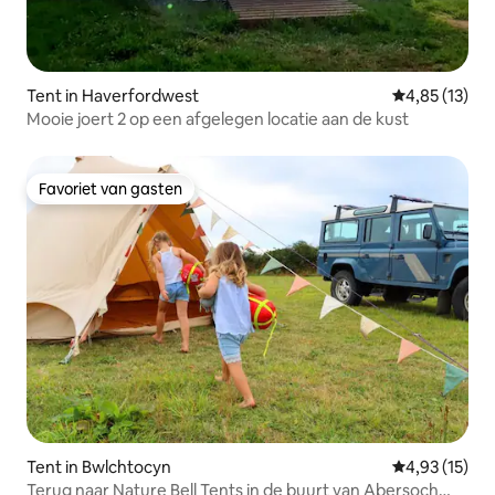
Tent in Haverfordwest
Gemiddelde be
4,85 (13)
Mooie joert 2 op een afgelegen locatie aan de kust
Favoriet van gasten
Favoriet van gasten
Tent in Bwlchtocyn
Gemiddelde be
4,93 (15)
Terug naar Nature Bell Tents in de buurt van Abersoch