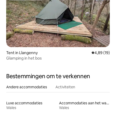
Tent in Llangenny
Gemiddelde be
4,89 (19)
Glamping in het bos
Bestemmingen om te verkennen
Andere accommodaties
Activiteiten
Luxe accommodaties
Accommodaties aan het water
Wales
Wales