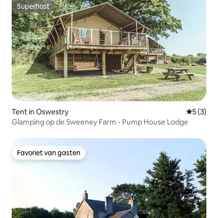
Superhost
Superhost
Tent in Oswestry
Gemiddeld
5 (3)
Glamping op de Sweeney Farm - Pump House Lodge
Favoriet van gasten
Favoriet van gasten