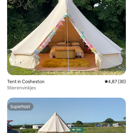
Tent in Cosheston
Gemiddelde be
4,87 (30)
Stierenvinkjes
Superhost
Superhost