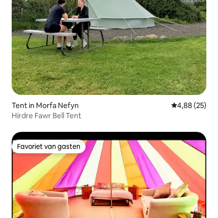
Tent in Morfa Nefyn
Gemiddelde be
4,88 (25)
Hirdre Fawr Bell Tent
Favoriet van gasten
Favoriet van gasten