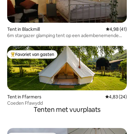
Tent in Blackmill
Gemiddelde be
4,98 (41)
6m stargazer glamping tent op een adembenemende
locatie.
Favoriet van gasten
Topfavoriet van gasten
Tent in Ffarmers
Gemiddelde be
4,83 (24)
Coeden Ffawydd
Tenten met vuurplaats