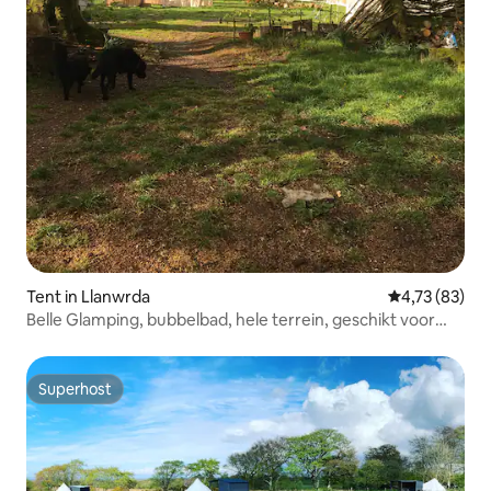
Tent in Llanwrda
Gemiddelde be
4,73 (83)
Belle Glamping, bubbelbad, hele terrein, geschikt voor
30+ personen
Superhost
Superhost