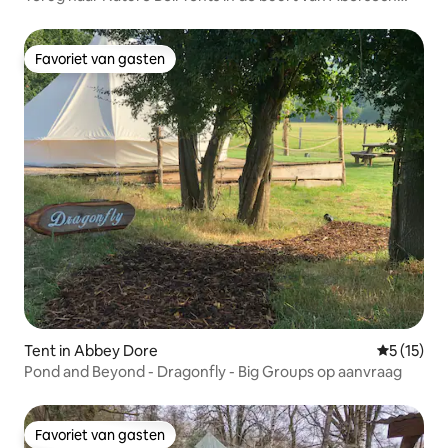
‘Bethan’
Favoriet van gasten
Favoriet van gasten
Tent in Abbey Dore
Gemiddelde
5 (15)
Pond and Beyond - Dragonfly - Big Groups op aanvraag
Favoriet van gasten
Favoriet van gasten