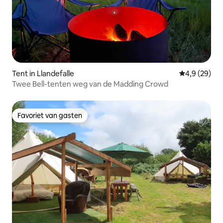
Tent in Llandefalle
Gemiddelde b
4,9 (29)
Twee Bell-tenten weg van de Madding Crowd
Favoriet van gasten
Favoriet van gasten