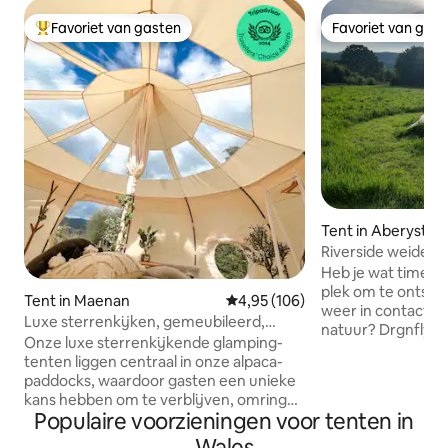
Favoriet van gasten
Favoriet van gas
Topfavoriet van gasten
Favoriet van gas
Tent in Aberystwy
Riverside weide be
(Dragon fly)
Heb je wat time-o
plek om te ontspa
Tent in Maenan
Gemiddelde beoordeling van 4,95
4,95 (106)
weer in contact t
Luxe sterrenkijken, gemeubileerd,
natuur? Drgnfly Glamping ligt aan de
glamping-tent
Onze luxe sterrenkijkende glamping-
oever van de rivi
tenten liggen centraal in onze alpaca-
door natuurlijke schoonh
paddocks, waardoor gasten een unieke
het verkennen van
kans hebben om te verblijven, omringd
hectare, dompel je
Populaire voorzieningen voor tenten in
door onze vriendelijke inwonende
ontspan rond de v
alpaca's en vrij rondlopende kippen.
Wales
sterren. Met wandelingen en