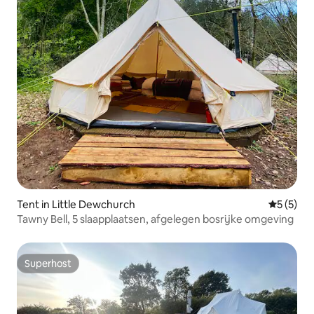
Tent in Little Dewchurch
Gemiddeld
5 (5)
Tawny Bell, 5 slaapplaatsen, afgelegen bosrijke omgeving
Superhost
Superhost