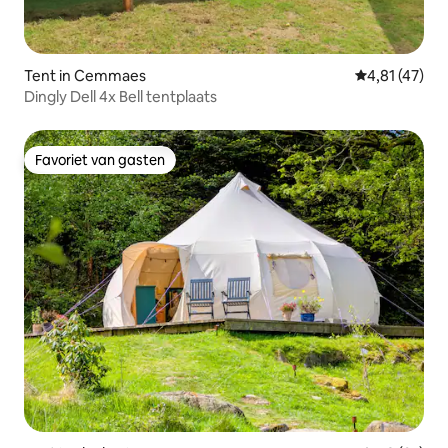
Tent in Cemmaes
Gemiddelde be
4,81 (47)
Dingly Dell 4x Bell tentplaats
Favoriet van gasten
Favoriet van gasten