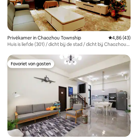
Privékamer in Chaozhou Township
Gemiddelde be
4,86 (43)
Huis is liefde (301) / dicht bij de stad / dicht bij Chaozhou
koud en warm ijs / tweepersoonskamer / Wi-Fi / legaal
B&B (nummer 1040)
Favoriet van gasten
Favoriet van gasten