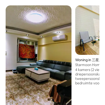
Woning in 三星里
Starmoon Homesta
Chaozhou Bao Do
4 kamers (2 vierp
driepersoonskame
tweepersoonskam
bedruimte voor 13
personen, vraag het apart H
is voorzien van D
met Marshall-luids
series, karaoke-a