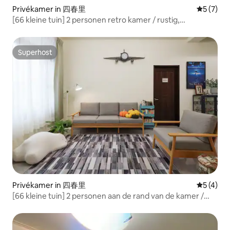
Privékamer in 四春里
Gemiddeld
5 (7)
[66 kleine tuin] 2 personen retro kamer / rustig,
eenvoudig en mooi landhuis
Superhost
Superhost
Privékamer in 四春里
Gemiddeld
5 (4)
[66 kleine tuin] 2 personen aan de rand van de kamer /
dicht bij de bergen en ontspannen, eenvoudig en mooi
landhuis