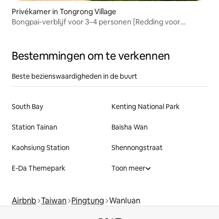
Privékamer in Tongrong Village
Bongpai-verblijf voor 3–4 personen [Redding voor
binnenlandse toeristen] Ruime accommodatie met hoge
CP-waarde in Chaozhou, Pingtung | Dicht bij de snelweg
88 | De beste keuze voor een intensieve rondreis door
Bestemmingen om te verkennen
Zuid-Taiwan
Beste bezienswaardigheden in de buurt
South Bay
Kenting National Park
Station Tainan
Baisha Wan
Kaohsiung Station
Shennongstraat
E-Da Themepark
Toon meer
Airbnb
Taiwan
Pingtung
Wanluan