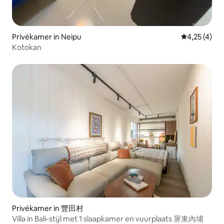
Privékamer in Neipu
Gemiddelde b
4,25 (4)
Kotokan
Privékamer in 豐田村
Villa in Bali-stijl met 1 slaapkamer en vuurplaats 屏東內埔