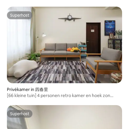
Superhost
Superhost
Privékamer in 四春里
[66 kleine tuin] 4 personen retro kamer en hoek zon
kamer / dicht bij de bergen en ontspannen, eenvoudig
mooi landhuis
Superhost
Superhost