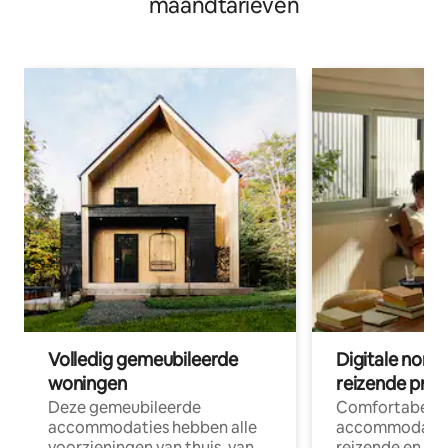
maandtarieven
Volledig gemeubileerde
Digitale nom
woningen
reizende prof
Deze gemeubileerde
Comfortabele
accommodaties hebben alle
accommodatie
voorzieningen van thuis, van
reizende en op