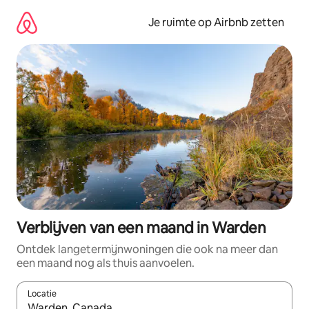
Ga
direct
Je ruimte op Airbnb zetten
naar
inhoud
Verblijven van een maand in Warden
Ontdek langetermijnwoningen die ook na meer dan
een maand nog als thuis aanvoelen.
Locatie
Wanneer er suggesties beschikbaar zijn, maak je een keuze met