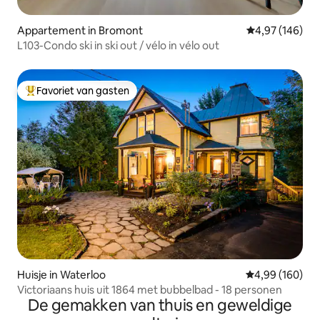
Appartement in Bromont
Gemiddelde beo
4,97 (146)
L103-Condo ski in ski out / vélo in vélo out
Favoriet van gasten
Topfavoriet van gasten
Huisje in Waterloo
Gemiddelde beo
4,99 (160)
Victoriaans huis uit 1864 met bubbelbad - 18 personen
De gemakken van thuis en geweldige