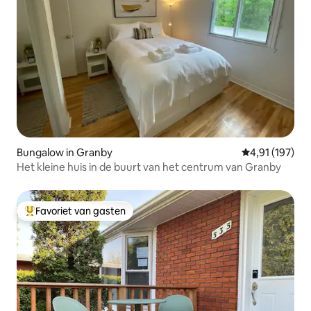
Bungalow in Granby
Gemiddelde beo
4,91 (197)
Het kleine huis in de buurt van het centrum van Granby
Favoriet van gasten
Topfavoriet van gasten