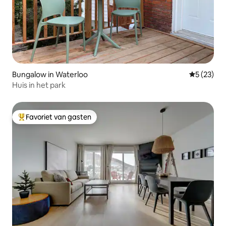
Bungalow in Waterloo
Gemiddelde
5 (23)
Huis in het park
Favoriet van gasten
Topfavoriet van gasten