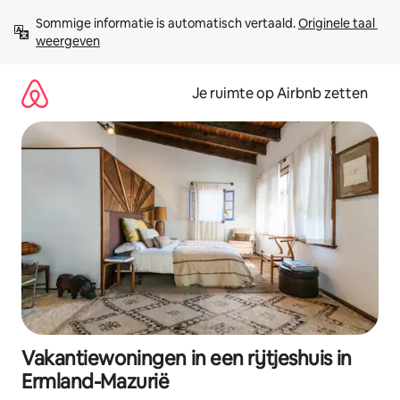
Ga
Sommige informatie is automatisch vertaald. 
Originele taal 
direct
weergeven
naar
inhoud
Je ruimte op Airbnb zetten
Vakantiewoningen in een rijtjeshuis in
Ermland-Mazurië