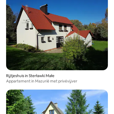
Rijtjeshuis in Sterławki Małe
Appartement in Mazurië met privévijver