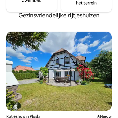
Zwembad
het terrein
Gezinsvriendelijke rijtjeshuizen
Rijtjeshuis in Pluski
Nieuwe ac
Nieuw