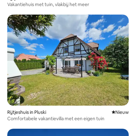
Vakantiehuis met tuin, vlakbij het meer
Rijtjeshuis in Pluski
Nieuwe ac
Nieuw
Comfortabele vakantievilla met een eigen tuin