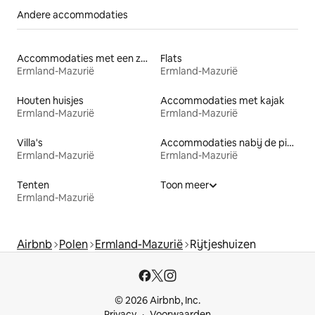
Andere accommodaties
Accommodaties met een zwembad
Flats
Ermland-Mazurië
Ermland-Mazurië
Houten huisjes
Accommodaties met kajak
Ermland-Mazurië
Ermland-Mazurië
Villa's
Accommodaties nabij de piste
Ermland-Mazurië
Ermland-Mazurië
Tenten
Toon meer
Ermland-Mazurië
Airbnb
Polen
Ermland-Mazurië
Rijtjeshuizen
© 2026 Airbnb, Inc.
Privacy
Voorwaarden