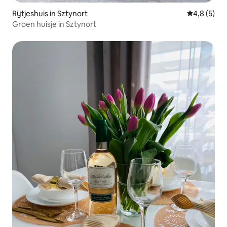
Rijtjeshuis in Sztynort
Gemiddelde 
4,8 (5)
Groen huisje in Sztynort