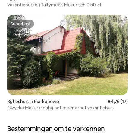
Vakantiehuis bij Taltymeer, Mazurisch District
Superhost
Superhost
Rijtjeshuis in Pierkunowo
Gemiddelde be
4,76 (17)
Giżycko Mazurië nabij het meer groot vakantiehuis
Bestemmingen om te verkennen