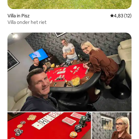
Villa in Pisz
Gemiddelde be
4,83 (12)
Villa onder het riet