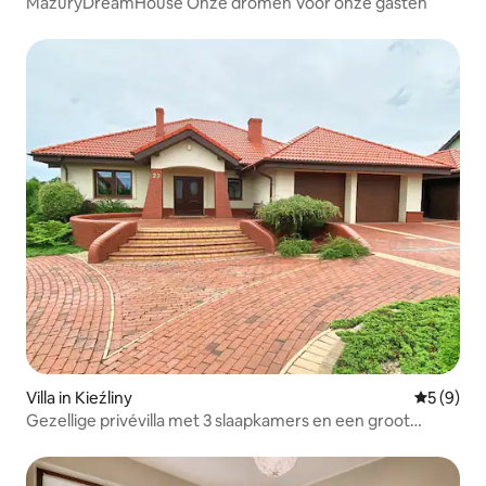
MazuryDreamHouse Onze dromen Voor onze gasten
Villa in Kieźliny
Gemiddeld
5 (9)
Gezellige privévilla met 3 slaapkamers en een groot
terrein