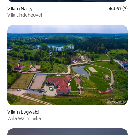
Villa in Narty
Gemiddelde b
4,67 (3)
Villa Lindeheuvel
Villa in Ługwałd
Willa Warmińska