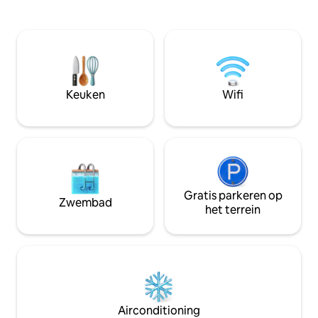
omheind , verlicht terrein in het midden
gehele gevel (18 
van het groen , dat bestaat uit bomen,
"levend beeld" wa
sierlijke struiken en bloemen. Op het
uurs natuurspekta
perceel is een openhaard - een
het seizoen kunt 
barbecue en een vuurplaats. Er zijn
bad/het bed de Bi
twee terrassen beschikbaar voor gasten
vluchten van ganz
waar je 's ochtends koffie kunt drinken
foerageerplaats va
Keuken
Wifi
bij zonsopgang bij de vuren van vogels,
valken, vossen, w
en bij maanlicht kun je je overgeven aan
elanden, geiten e
de dromen om hier weer terug te
volgen.
komen. Rijke voorzieningen, min. 2 x TV
internet, wasmachine, 2 fietsen en
peddelboot voor de gasten. Een huis
gelegen in de buurt van een zeer
schoon meer Łęsk met een strand en
Gratis parkeren op
Zwembad
een comfortabele, brede steiger.
het terrein
Omgeven door bossen met tal van
wandel- en fietspaden - ongeveer 200-
250m. De geografische ligging van het
huis is een geweldig uitgangspunt naar
de mooiste hoeken van Warmia en
Mazury. In het dorp Orzyny -
supermarkt en industriële winkel.
Airconditioning