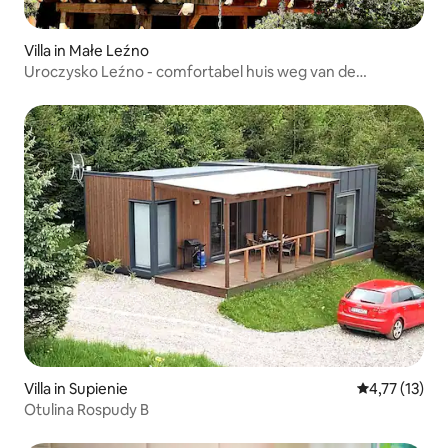
Villa in Małe Leźno
Uroczysko Leźno - comfortabel huis weg van de
gebaande paden
Villa in Supienie
Gemiddelde be
4,77 (13)
Otulina Rospudy B