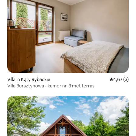
Villa in Kąty Rybackie
Gemiddelde b
4,67 (3)
Villa Bursztynowa - kamer nr. 3 met terras