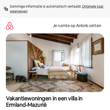
Ga
Sommige informatie is automatisch vertaald. 
Originele taal 
direct
weergeven
naar
inhoud
Je ruimte op Airbnb zetten
Vakantiewoningen in een villa in
Ermland-Mazurië