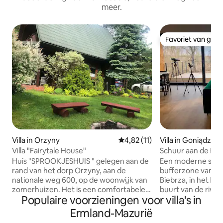
meer.
Favoriet van gas
Favoriet van gas
Villa in Orzyny
Gemiddelde beoordeling van 4,8
4,82 (11)
Villa in Goniądz
Villa "Fairytale House"
Schuur aan de Bie
Huis "SPROOKJESHUIS " gelegen aan de
Een moderne schu
rand van het dorp Orzyny, aan de
bufferzone van he
nationale weg 600, op de woonwijk van
Biebrza, in het Na
zomerhuizen. Het is een comfortabele
buurt van de rivie
Populaire voorzieningen voor villa's in
'blokhut' in een klassieke stijl met
de panoramische r
belangrijke elementen van moderniteit
natuur bewondere
Ermland-Mazurië
en luxe . Gelegen op een zelfstandig,
verlaten. Door de