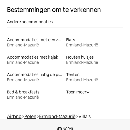
Bestemmingen om te verkennen
Andere accommodaties
Accommodaties met een zwembad
Flats
Ermland-Mazurië
Ermland-Mazurië
Accommodaties met kajak
Houten huisjes
Ermland-Mazurië
Ermland-Mazurië
Accommodaties nabij de piste
Tenten
Ermland-Mazurië
Ermland-Mazurië
Bed & breakfasts
Toon meer
Ermland-Mazurië
Airbnb
Polen
Ermland-Mazurië
Villa's