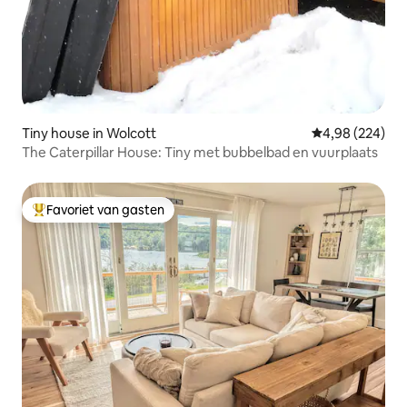
Tiny house in Wolcott
Gemiddelde beo
4,98 (224)
The Caterpillar House: Tiny met bubbelbad en vuurplaats
Favoriet van gasten
Topfavoriet van gasten