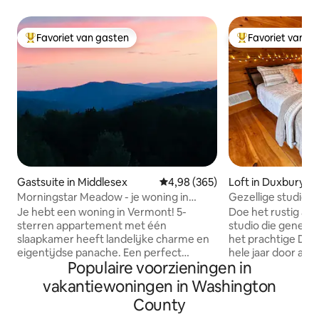
Favoriet van gasten
Favoriet van g
Topfavoriet van gasten
Topfavoriet van 
Gastsuite in Middlesex
Gemiddelde beoordeling van 4,98
4,98 (365)
Loft in Duxbury
Morningstar Meadow - je woning in
Gezellige studio/r
Vermont
Je hebt een woning in Vermont! 5-
Doe het rustig aan
sterren appartement met één
studio die geneste
slaapkamer heeft landelijke charme en
het prachtige Du
eigentijdse panache. Een perfect
hele jaar door aa
Populaire voorzieningen in
toevluchtsoord om te genieten van
gasten kunnen gen
landelijke sereniteit, schitterende
Vermont te bieden
vakantiewoningen in Washington
uitzichten, bossen en velden. Alles wat
nabijgelegen skië
County
je nodig hebt: goed ingericht met
bladeren, wandele