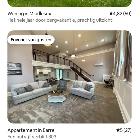
Woning in Middlesex
Gemiddelde be
4,82 (50)
Het hele jaar door bergvakantie, prachtig uitzicht!
Favoriet van gasten
Favoriet van gasten
Appartement in Barre
Gemiddelde
5 (27)
Een nul vijf verblijf 303