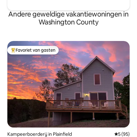
Andere geweldige vakantiewoningen in
Washington County
Favoriet van gasten
Topfavoriet van gasten
Kampeerboerderij in Plainfield
Gemiddelde
5 (95)