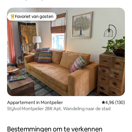
Favoriet van gasten
Topfavoriet van gasten
Appartement in Montpelier
Gemiddelde beo
4,96 (130)
Stijlvol Montpelier 2BR Apt. Wandeling naar de stad
Bestemmingen om te verkennen