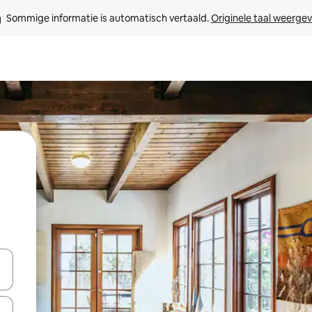
Sommige informatie is automatisch vertaald. 
Originele taal weerge
een keuze met je de pijltjestoetsen omhoog en omlaag, óf door te tik