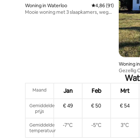
Woning in Waterloo
Gemiddelde beoordeling
4,86 (91)
Mooie woning met 3 slaapkamers, weg
van huis
Woning in
Gezellig 
Wat 
Maand
Jan
Feb
Mrt
€ 49
€ 50
€ 54
Gemiddelde
prijs
-7°C
-5°C
3°C
Gemiddelde
temperatuur