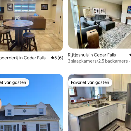
Rijtjeshuis in Cedar Falls
erderij in Cedar Falls
Gemiddelde beoordeling van 5 uit 5, 6 r
5 (6)
3 slaapkamers/2,5 badkamers - 
bedden - aangebouwde garage
iet van gasten
Favoriet van gasten
iet van gasten
Favoriet van gasten