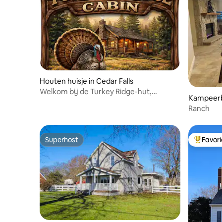
Houten huisje in Cedar Falls
Welkom bij de Turkey Ridge-hut,
Kampeerbo
gelegen op 12 hectare
Ranch
Superhost
Favor
Superhost
Topfavor