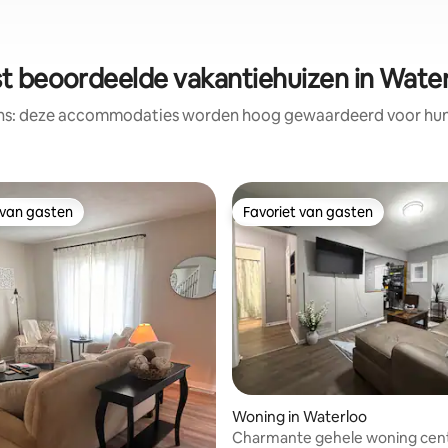
t beoordeelde vakantiehuizen in Wate
ens: deze accommodaties worden hoog gewaardeerd voor hun l
 van gasten
Favoriet van gasten
 van gasten
Favoriet van gasten
van 4,89 uit 5, 268 recensies
Woning in Waterloo
Charmante gehele woning cent