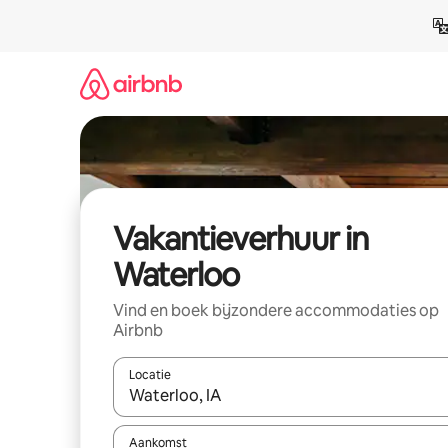
Ga
direct
naar
inhoud
Vakantieverhuur in
Waterloo
Vind en boek bijzondere accommodaties op
Airbnb
Locatie
Wanneer er suggesties beschikbaar zijn, maak je 
Aankomst