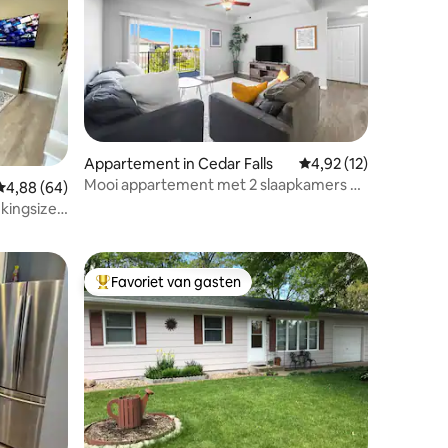
Appartement in Cedar Falls
Gemiddelde beoordelin
4,92 (12)
Mooi appartement met 2 slaapkamers en
Gemiddelde beoordeling van 4,88 uit 5, 64 recensies
4,88 (64)
ecensies
2 badkamers
kingsize
!
Favoriet van gasten
Topfavoriet van gasten