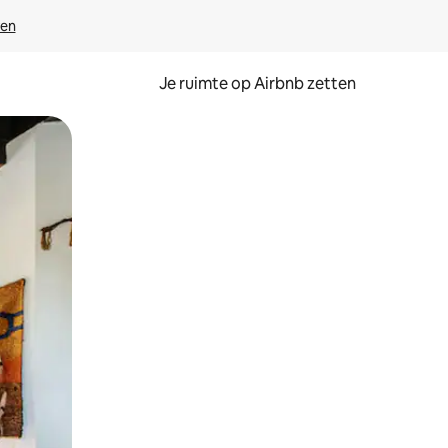
ven
Je ruimte op Airbnb zetten
ken of swipen.