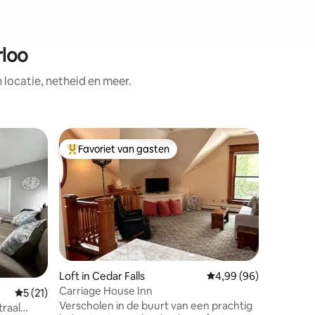
rloo
ocatie, netheid en meer.
Woning i
Favoriet van gasten
Favor
Topfavoriet van gasten
Topfavo
Droomret
voor 12 s
De ultie
groepsre
Lost Isl
Waterpark
Course e
moderne 
personen
op de vij
Loft in Cedar Falls
Gemiddelde beoordelin
4,99 (96)
open con
Carriage House Inn
Gemiddelde beoordeling van 5 uit 5, 21 recensies
5 (21)
ideaal kn
Verscholen in de buurt van een prachtig
Voor extr
raal