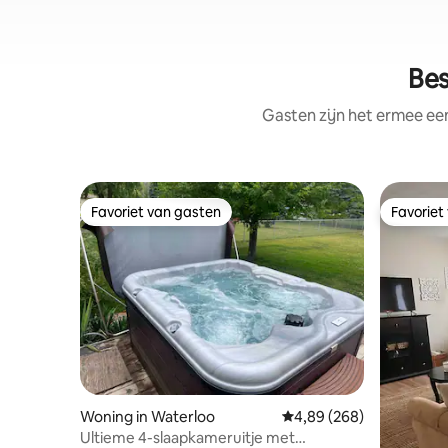
Bes
Gasten zijn het ermee e
Favoriet van gasten
Favoriet
Favoriet van gasten
Favoriet
Woning in Waterloo
Gemiddelde beoordeling 
4,89 (268)
Ultieme 4-slaapkameruitje met