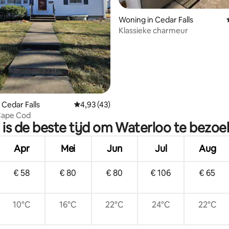
 van 4,86 uit 5, 91 recensies
Woning in Cedar Falls
Klassieke charmeur
 Cedar Falls
Gemiddelde beoordeling van 4,93 uit 5, 43 
4,93 (43)
Cape Cod
is de beste tijd om Waterloo te bezo
Apr
Mei
Jun
Jul
Aug
€ 58
€ 80
€ 80
€ 106
€ 65
10°C
16°C
22°C
24°C
22°C