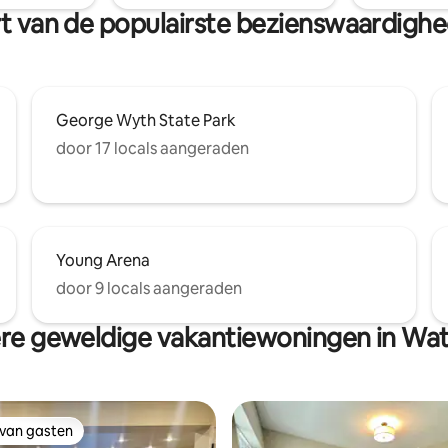
 vakjes aan, maar is niet duur
urt van de populairste bezienswaardig
George Wyth State Park
door 17 locals aangeraden
Young Arena
door 9 locals aangeraden
re geweldige vakantiewoningen in Wat
 van gasten
 van gasten