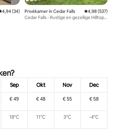
Gemiddelde beoordeling van 4,94 uit 5, 34 recensies
4,94 (34)
Privékamer in Cedar Falls
Gemiddelde beoordeling
4,98 (537)
Cedar Falls - Rustige en gezellige Hilltop-
suite
recensies
eken?
Sep
Okt
Nov
Dec
€ 49
€ 48
€ 55
€ 58
18°C
11°C
3°C
-4°C