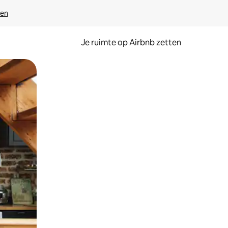
ven
Je ruimte op Airbnb zetten
ken of swipen.