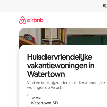
Ga
direct
naar
inhoud
Huisdiervriendelijke
vakantiewoningen in
Watertown
Vind en boek bijzondere huisdiervriendelijke
woningen op Airbnb
Locatie
Wanneer er suggesties beschikbaar zijn, maak je 