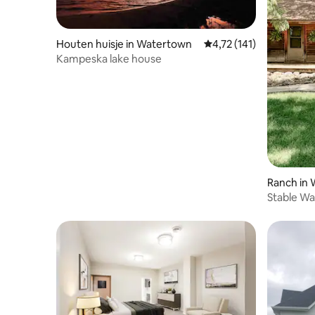
Houten huisje in Watertown
Gemiddelde beoordeling
4,72 (141)
Kampeska lake house
Ranch in
Stable W