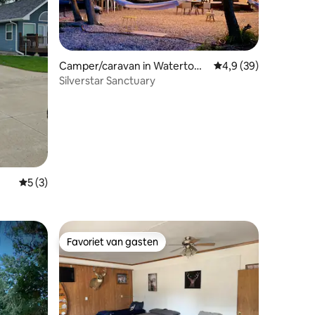
Camper/caravan in Watertow
Gemiddelde beoordeli
4,9 (39)
n
Silverstar Sanctuary
recensies
Gemiddelde beoordeling van 5 uit 5, 3 recensies
5 (3)
Favoriet van gasten
Favoriet van gasten