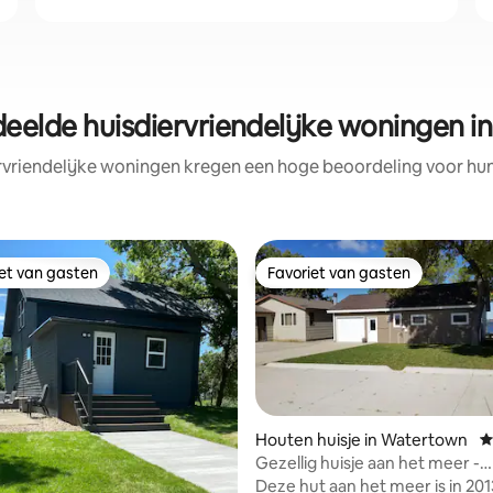
eelde huisdiervriendelijke woningen 
rvriendelijke woningen kregen een hoge beoordeling voor hun 
iet van gasten
Favoriet van gasten
iet van gasten
Favoriet van gasten
Houten huisje in Watertown
G
Gezellig huisje aan het meer -
ing van 5 uit 5, 66 recensies
Watertown Kampeska
Deze hut aan het meer is in 20