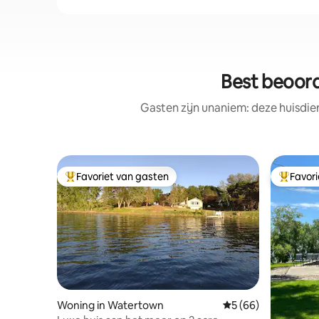
Best beoord
Gasten zijn unaniem: deze huisdie
Favoriet van gasten
Favor
Topfavoriet van gasten
Topfavor
Woning in Watertown
Gemiddelde beoordel
5 (66)