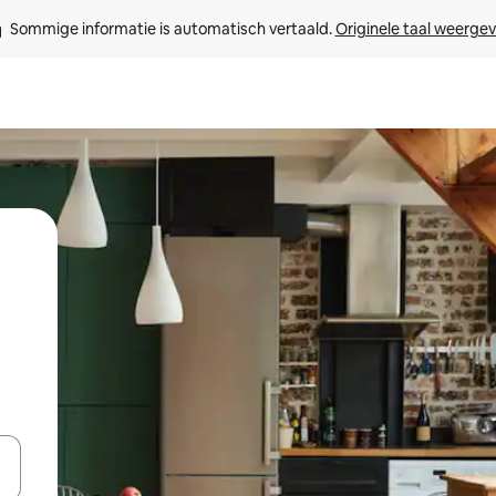
Sommige informatie is automatisch vertaald. 
Originele taal weerge
een keuze met je de pijltjestoetsen omhoog en omlaag, óf door te tik