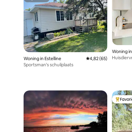
Superhost
Woning i
Huisdierv
Woning in Estelline
Gemiddelde beoordeling
4,82 (65)
Mi naar h
Sportsman's schuilplaats
Favor
Topfavor