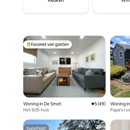
Keuken
Wifi
boven. Vo
wasmachin
hondenhok
Favoriet van gasten
Topfavoriet van gasten
Woning in De Smet
Gemiddelde beoorde
5 (49)
Woning i
Het 605-huis
Papa's rus
Superhost