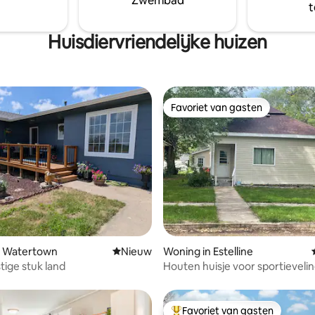
Zwembad
t
lledig ingericht met
e en droger. Er is een
 voor buiten beschikbaar.
Huisdiervriendelijke huizen
Favoriet van gasten
Favoriet van gasten
ling van 5 uit 5, 49 recensies
n Watertown
Nieuwe accommodatie
Nieuw
Woning in Estelline
tige stuk land
Houten huisje voor sportieveli
Favoriet van gasten