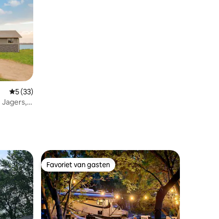
ecensies
Gemiddelde beoordeling van 5 uit 5, 33 recensies
5 (33)
 Jagers,
Favoriet van gasten
Favoriet van gasten