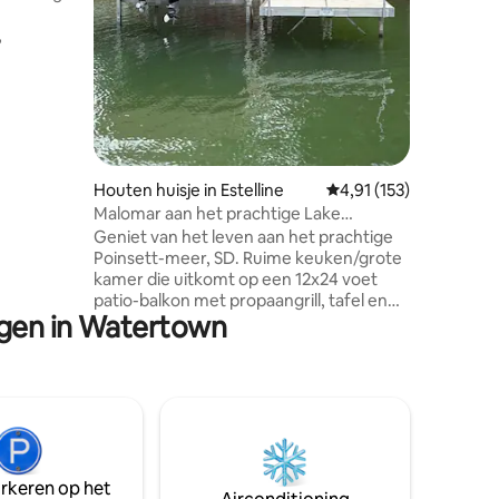
heeft ee
accommo
patiodeu
oosten is
 voor een
westen vo
ng, of
buitenlu
hebben ee
keren, en
cte
n op het
recensies
Houten huisje in Estelline
Gemiddelde beoordeling
4,91 (153)
Malomar aan het prachtige Lake
apkamers
Poinsett!
Geniet van het leven aan het prachtige
n en er is
Poinsett-meer, SD. Ruime keuken/grote
onkamer.
kamer die uitkomt op een 12x24 voet
kbaar om
patio-balkon met propaangrill, tafel en
ngen in Watertown
stoelen, en een spectaculair uitzicht op
het meer. Slapen voor 10 personen
maakt het de perfecte plek voor het hele
gezin en vis-/jachtgroepen! Eén
badkamer. Eén kingsize bed, drie
queensize bedden en twee
eenpersoonsbedden. Op enkele
minuten van de boothelling, restaurants,
arkeren op het
boodschappen, golf en Lake Poinsett