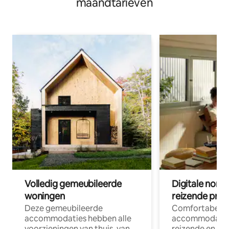
maandtarieven
naar het meer.
Volledig gemeubileerde
Digitale nom
woningen
reizende prof
Deze gemeubileerde
Comfortabele
accommodaties hebben alle
accommodatie
voorzieningen van thuis, van
reizende en op