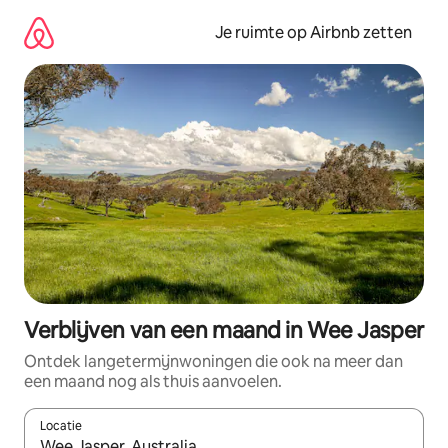
Ga
direct
Je ruimte op Airbnb zetten
naar
inhoud
Verblijven van een maand in Wee Jasper
Ontdek langetermijnwoningen die ook na meer dan
een maand nog als thuis aanvoelen.
Locatie
Wanneer er suggesties beschikbaar zijn, maak je een keuze met