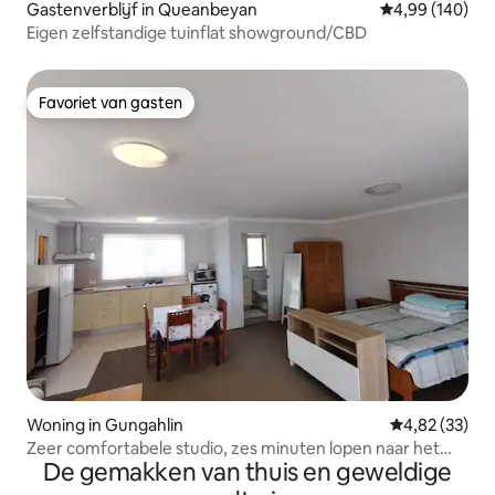
Gastenverblijf in Queanbeyan
Gemiddelde beo
4,99 (140)
Eigen zelfstandige tuinflat showground/CBD
Favoriet van gasten
Favoriet van gasten
Woning in Gungahlin
Gemiddelde be
4,82 (33)
Zeer comfortabele studio, zes minuten lopen naar het
De gemakken van thuis en geweldige
buscentrum, het commerciële centrum, de
parkeergarage en de buitenparkeerplaats. Tien minuten