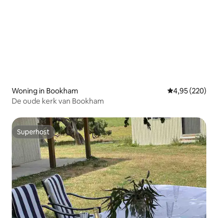
Woning in Bookham
Gemiddelde beo
4,95 (220)
De oude kerk van Bookham
Superhost
Superhost