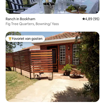
Ranch in Bookham
Gemiddelde be
4,89 (95)
Fig Tree Quarters, Bowning/ Yass
Favoriet van gasten
Topfavoriet van gasten