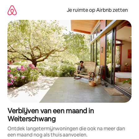
Ga
direct
Je ruimte op Airbnb zetten
naar
inhoud
Verblijven van een maand in
Weiterschwang
Ontdek langetermijnwoningen die ook na meer dan
een maand nog als thuis aanvoelen.