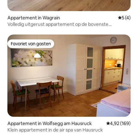
Appartement in Wagrain
Gemiddeld
5 (4)
Volledig uitgerust appartement op de bovenste
verdieping
Favoriet van gasten
Favoriet van gasten
Appartement in Wolfsegg am Hausruck
Gemiddelde beo
4,92 (169)
Klein appartement in de air spa van Hausruck