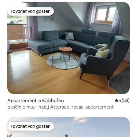
Favoriet van gasten
Favoriet van gasten
Appartement in Kalchofen
Gemiddelde
5 (53)
b.e@h.o.m.e - nabij Attersee, royaal appartement
Favoriet van gasten
Favoriet van gasten