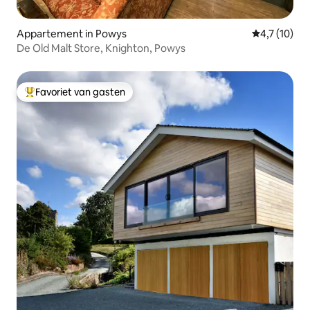
Appartement in Powys
Gemiddelde b
4,7 (10)
De Old Malt Store, Knighton, Powys
Favoriet van gasten
Topfavoriet van gasten