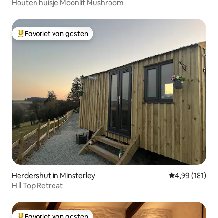
Houten huisje Moonlit Mushroom
Favoriet van gasten
Topfavoriet van gasten
Herdershut in Minsterley
Gemiddelde beo
4,99 (181)
Hill Top Retreat
Favoriet van gasten