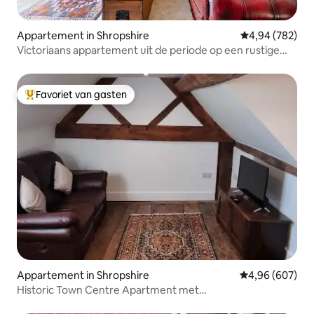
Appartement in Shropshire
Gemiddelde beo
4,94 (782)
Victoriaans appartement uit de periode op een rustige
locatie.
Favoriet van gasten
Topfavoriet van gasten
Appartement in Shropshire
Gemiddelde beo
4,96 (607)
Historic Town Centre Apartment met
parkeergelegenheid