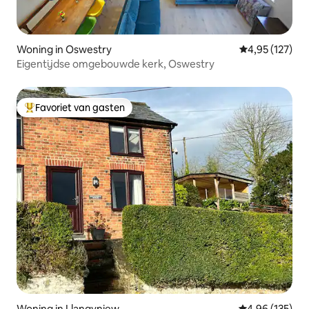
Woning in Oswestry
Gemiddelde beo
4,95 (127)
Eigentijdse omgebouwde kerk, Oswestry
Favoriet van gasten
Topfavoriet van gasten
Woning in Llangyniew
Gemiddelde beo
4,96 (135)