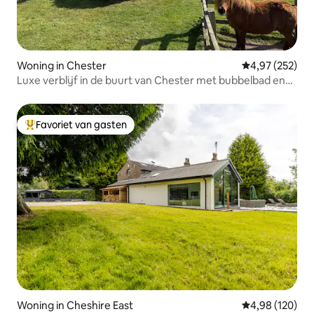
Woning in Chester
Gemiddelde beo
4,97 (252)
Luxe verblijf in de buurt van Chester met bubbelbad en
land
Favoriet van gasten
Topfavoriet van gasten
Woning in Cheshire East
Gemiddelde beo
4,98 (120)