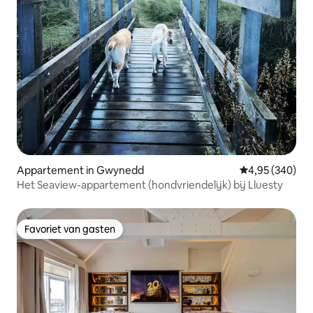
Appartement in Gwynedd
Gemiddelde beo
4,95 (340)
Het Seaview-appartement (hondvriendelijk) bij Lluesty
Favoriet van gasten
Favoriet van gasten