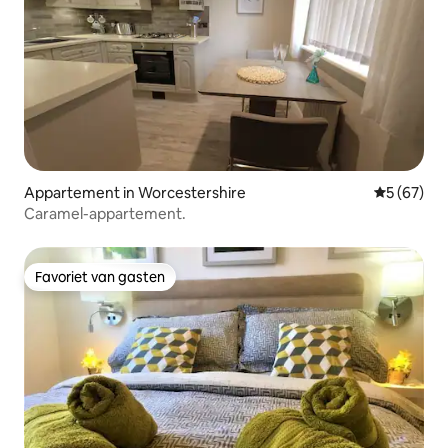
Appartement in Worcestershire
Gemiddelde
5 (67)
Caramel-appartement.
Favoriet van gasten
Favoriet van gasten