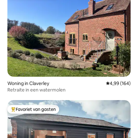
Woning in Claverley
Gemiddelde beo
4,99 (164)
Retraite in een watermolen
Favoriet van gasten
Topfavoriet van gasten