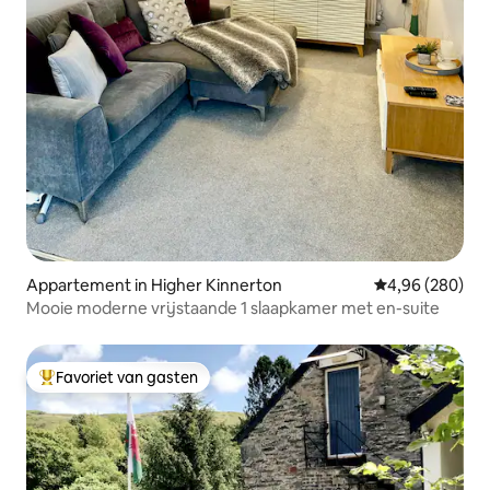
Appartement in Higher Kinnerton
Gemiddelde beo
4,96 (280)
Mooie moderne vrijstaande 1 slaapkamer met en-suite
Favoriet van gasten
Topfavoriet van gasten