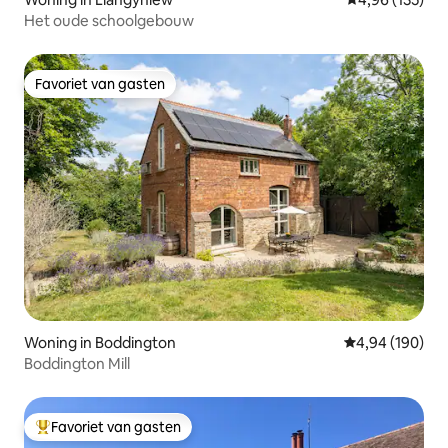
Het oude schoolgebouw
Favoriet van gasten
Favoriet van gasten
Woning in Boddington
Gemiddelde beo
4,94 (190)
Boddington Mill
Favoriet van gasten
Topfavoriet van gasten