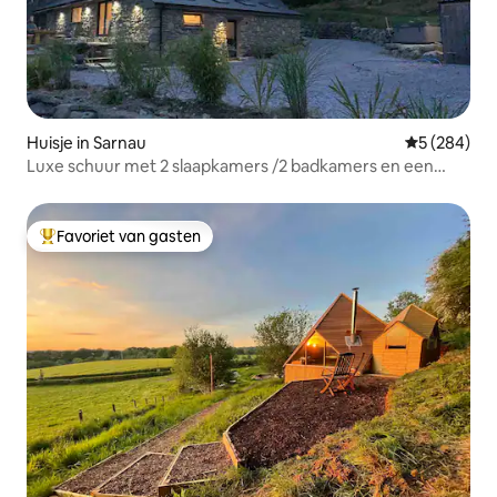
Huisje in Sarnau
Gemiddelde 
5 (284)
Luxe schuur met 2 slaapkamers /2 badkamers en een
bubbelbad
Favoriet van gasten
Topfavoriet van gasten