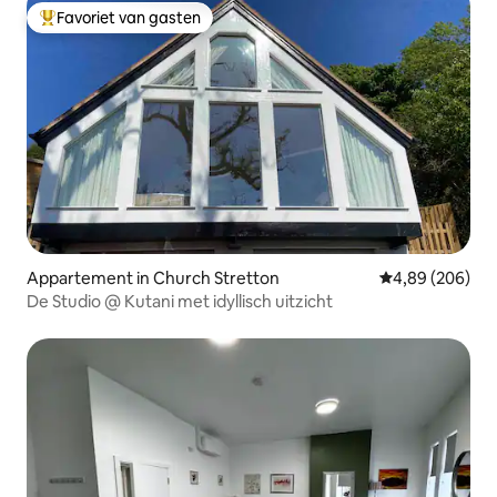
Favoriet van gasten
Topfavoriet van gasten
Appartement in Church Stretton
Gemiddelde beo
4,89 (206)
De Studio @ Kutani met idyllisch uitzicht