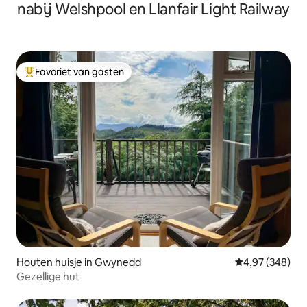
nabij Welshpool en Llanfair Light Railway
Favoriet van gasten
Topfavoriet van gasten
Houten huisje in Gwynedd
Gemiddelde beo
4,97 (348)
Gezellige hut