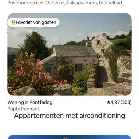
Privéboerderij in Cheshire, 4 slaapkamers, bubbelbad
Favoriet van gasten
Topfavoriet van gasten
Woning in Pontfadog
Gemiddelde beo
4,97 (203)
Popty Pennant
Appartementen met airconditioning