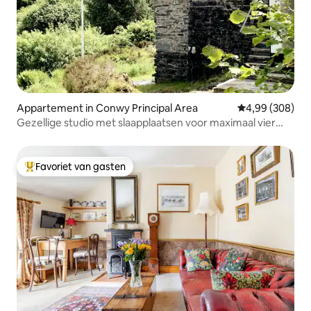
Appartement in Conwy Principal Area
Gemiddelde beo
4,99 (308)
Gezellige studio met slaapplaatsen voor maximaal vier
personen - Centraal Snowdonia
Favoriet van gasten
Topfavoriet van gasten