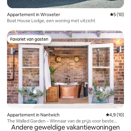
Appartement in Wroxeter
Gemiddelde
5 (10)
Boat House Lodge, een woning met uitzicht
Favoriet van gasten
Favoriet van gasten
Appartement in Nantwich
Gemiddelde b
4,9 (10)
The Walled Garden – Winnaar van de prijs voor beste
Andere geweldige vakantiewoningen
accommodatie in Cheshire 2026!