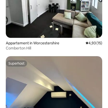
Appartement in Worcestershire
Gemiddelde be
4,93 (15)
Comberton Hill
Superhost
Superhost