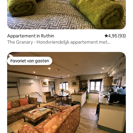
Appartement in Ruthin
Gemiddelde be
4,95 (93)
The Granary - Hondvriendelijk appartement met
watermolen
Favoriet van gasten
Favoriet van gasten