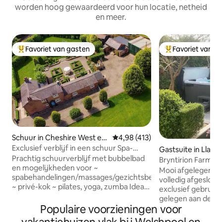
worden hoog gewaardeerd voor hun locatie, netheid
en meer.
Favoriet van gasten
Favoriet van g
Topfavoriet van gasten
Topfavoriet van 
Schuur in Cheshire West en
Gemiddelde beoordeling van 4,98
4,98 (413)
Chester
Exclusief verblijf in een schuur Spa-
Gastsuite in Llanfa
behandelingen en chef-kok ter plaatse
Prachtig schuurverblijf met bubbelbad
nion
Bryntirion Farmh
en mogelijkheden voor ~
Hot Tub
Mooi afgelegen a
spabehandelingen/massages/gezichtsbehandelingen
volledig afgeslote
~ privé-kok ~ pilates, yoga, zumba Ideaal
exclusief gebruik 
voor stellen, gezinnen/groepen op het
gelegen aan de ran
terrein van het historische Oulton
Populaire voorzieningen voor
Caereinion. Onde
Smithy. Dicht bij het racecircuit Oulton
boerderij met lo