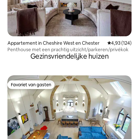
Appartement in Cheshire West en Chester
Gemiddelde beo
4,93 (124)
Penthouse met een prachtig uitzicht/parkeren/privékok
Gezinsvriendelijke huizen
Favoriet van gasten
Favoriet van gasten