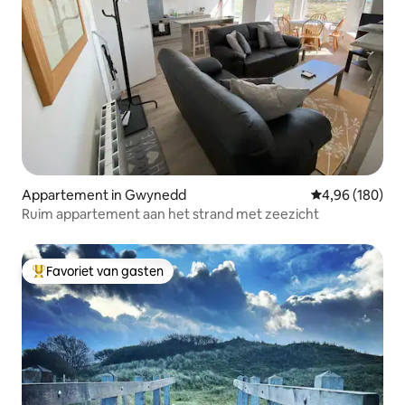
Appartement in Gwynedd
Gemiddelde beo
4,96 (180)
Ruim appartement aan het strand met zeezicht
Favoriet van gasten
Topfavoriet van gasten