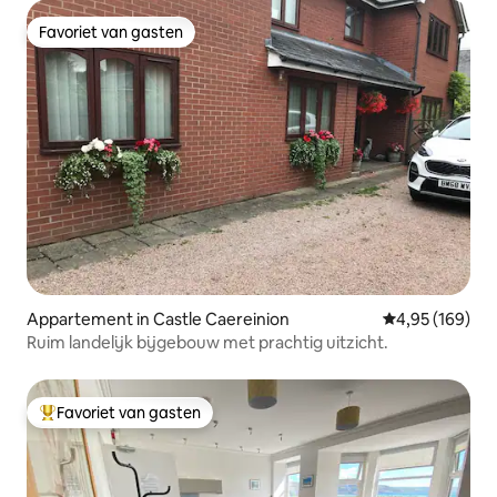
Favoriet van gasten
Favoriet van gasten
Appartement in Castle Caereinion
Gemiddelde beo
4,95 (169)
Ruim landelijk bijgebouw met prachtig uitzicht.
Favoriet van gasten
Topfavoriet van gasten