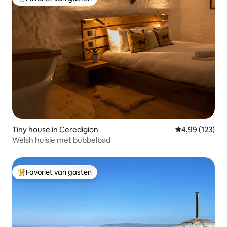
Topfavoriet van gasten
Tiny house in Ceredigion
Gemiddelde beo
4,99 (123)
Welsh huisje met bubbelbad
Favoriet van gasten
Topfavoriet van gasten