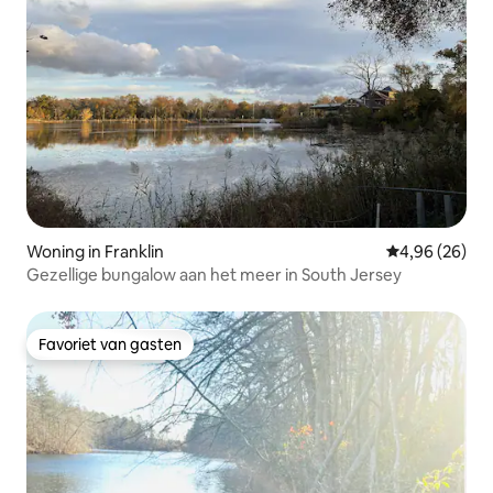
Woning in Franklin
Gemiddelde be
4,96 (26)
Gezellige bungalow aan het meer in South Jersey
Favoriet van gasten
Favoriet van gasten