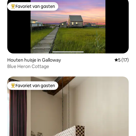
Favoriet van gasten
Topfavoriet van gasten
Houten huisje in Galloway
Gemiddelde
5 (17)
Blue Heron Cottage
Favoriet van gasten
Topfavoriet van gasten