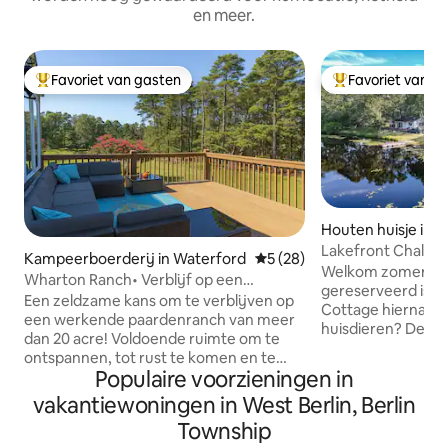
en meer.
Favoriet van gasten
Favoriet van g
Topfavoriet van gasten
Topfavoriet van 
Houten huisje in 
Lakefront Chalet-
Kampeerboerderij in Waterford
Gemiddelde beoordeling van 
5 (28)
Gratis Schoonma
Welkom zomer Als ons chalet
Wharton Ranch• Verblijf op een
gereserveerd is? Bekijk ons Lakeside
paardenboerderij• Terras met uitzicht
Een zeldzame kans om te verblijven op
Cottage hiernaast.
op het bos
een werkende paardenranch van meer
huisdieren? Denk 
dan 20 acre! Voldoende ruimte om te
nabijgelegen Lakevi
ontspannen, tot rust te komen en te
hebben allemaal ee
Populaire voorzieningen in
genieten van de Pine Barrens in het
de schilderachtig
Wharton State Forest. Geniet van je
vakantiewoningen in West Berlin, Berlin
Peddelen door de 
ochtendkoffie terwijl je op slechts
bovenste meer. V
Township
enkele stappen van de veranda naar
van de Egg Harbor 