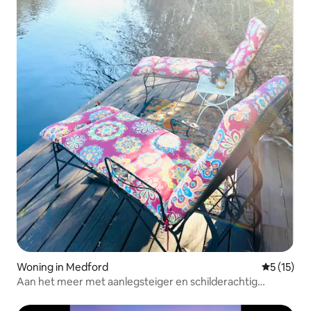
Woning in Medford
Gemiddelde
5 (15)
Aan het meer met aanlegsteiger en schilderachtig
uitzicht op het water