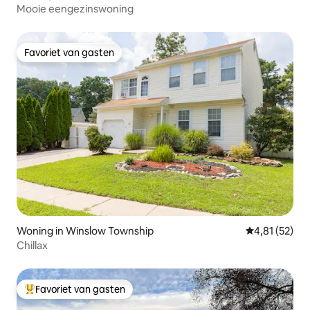
Mooie eengezinswoning
Favoriet van gasten
Favoriet van gasten
Woning in Winslow Township
Gemiddelde be
4,81 (52)
Chillax
Favoriet van gasten
Topfavoriet van gasten