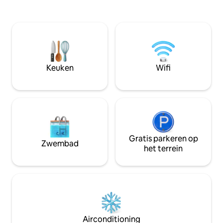
grazende paarden kijkt. De grote open
de peddelboot is g
eet- en woonkamer maakt het een
en reddingsvesten
perfecte ruimte voor gezinnen om
$ 20 voor je hele ve
samen een fijne vakantie door te
Philly liggen op sl
brengen. Adembenemend uitzicht op
Het terras rondom
de dennen. Je voelt je weggevoerd van
buitenleven net bu
de sleur terwijl je nog steeds geniet van
het meer.
Keuken
Wifi
alle gemakken van thuis. Kom weer in
contact met de natuur en het
buitenleven🍃
Gratis parkeren op
Zwembad
het terrein
Airconditioning