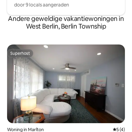
door 9 locals aangeraden
Andere geweldige vakantiewoningen in
West Berlin, Berlin Township
Superhost
Superhost
Woning in Marlton
Gemiddeld
5 (4)