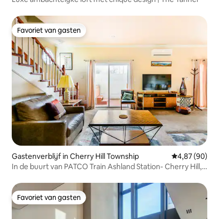
Favoriet van gasten
Favoriet van gasten
Gastenverblijf in Cherry Hill Township
Gemiddelde be
4,87 (90)
In de buurt van PATCO Train Ashland Station- Cherry Hill,
New Jersey
Favoriet van gasten
Favoriet van gasten