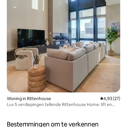
Woning in Rittenhouse
Gemiddelde be
4,93 (27)
Lux 5 verdiepingen tellende Rittenhouse Home: lift en
dakterras
Bestemmingen om te verkennen