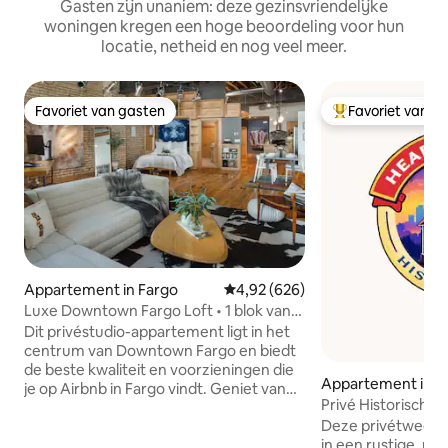
Gasten zijn unaniem: deze gezinsvriendelijke
woningen kregen een hoge beoordeling voor hun
locatie, netheid en nog veel meer.
Favoriet van gasten
Favoriet van g
Favoriet van gasten
Topfavoriet van 
Appartement in Fargo
Gemiddelde beoordeling van 4,92
4,92 (626)
Luxe Downtown Fargo Loft • 1 blok van
Broadway
Dit privéstudio-appartement ligt in het
centrum van Downtown Fargo en biedt
de beste kwaliteit en voorzieningen die
Appartement in F
je op Airbnb in Fargo vindt. Geniet van
Privé Historische F
een comfortabel queensize bed,
Wandelen/Fietsen
Deze privétweezet
plafonds van 15 voet, een eigen
in een rustige, 
badkamer en een volledig uitgeruste