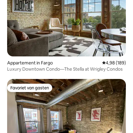
Appartement in Fargo
Gemiddelde beo
4,98 (189)
Luxury Downtown Condo—The Stella at Wrigley Condos
Favoriet van gasten
Favoriet van gasten