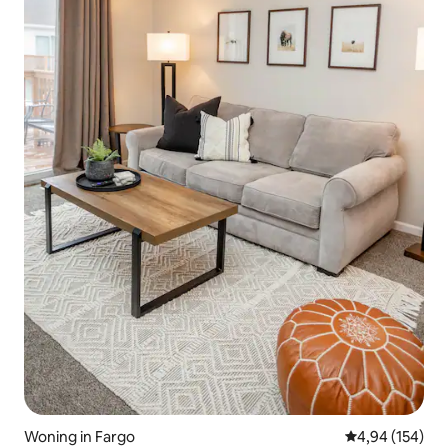
Woning in Fargo
Gemiddelde beo
4,94 (154)