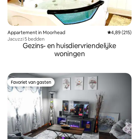
Appartement in Moorhead
Gemiddelde beo
4,89 (215)
Jacuzzi 5 bedden
Gezins- en huisdiervriendelijke
woningen
Favoriet van gasten
Favoriet van gasten