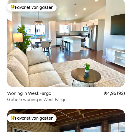
Favoriet van gasten
Topfavoriet van gasten
Woning in West Fargo
Gemiddelde be
4,95 (92)
Gehele woning in West Fargo
Favoriet van gasten
Topfavoriet van gasten