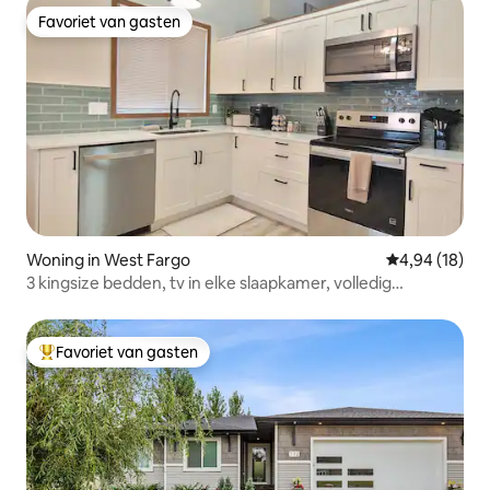
Favoriet van gasten
Favoriet van gasten
Woning in West Fargo
Gemiddelde be
4,94 (18)
3 kingsize bedden, tv in elke slaapkamer, volledig
bijgewerkt!
Favoriet van gasten
Topfavoriet van gasten