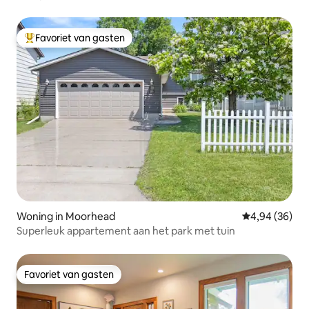
Favoriet van gasten
Topfavoriet van gasten
Woning in Moorhead
Gemiddelde be
4,94 (36)
Superleuk appartement aan het park met tuin
Favoriet van gasten
Favoriet van gasten