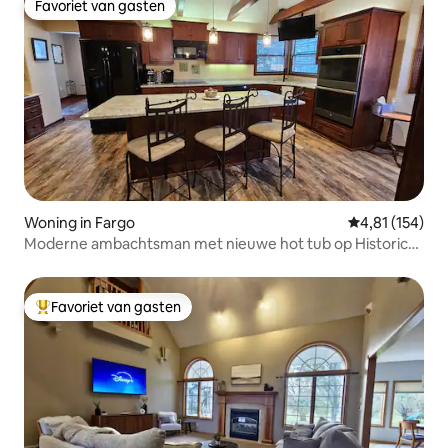
Favoriet van gasten
Favoriet van gasten
Woning in Fargo
Gemiddelde beo
4,81 (154)
Moderne ambachtsman met nieuwe hot tub op Historic
8th St.
Favoriet van gasten
Topfavoriet van gasten