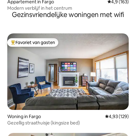
Appartement in Fargo
Gemiddelde be
4,9 (163)
Modern verblijf in het centrum
Gezinsvriendelijke woningen met wifi
Favoriet van gasten
Topfavoriet van gasten
Woning in Fargo
Gemiddelde beo
4,93 (129)
Gezellig straathuisje (kingsize bed)