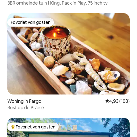
3BR omheinde tuin I King, Pack 'n Play, 75 inch tv
Favoriet van gasten
Favoriet van gasten
Woning in Fargo
Gemiddelde beo
4,93 (108)
Rust op de Prairie
Favoriet van gasten
Topfavoriet van gasten