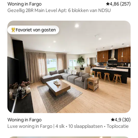
Woning in Fargo
Gemiddelde beo
4,86 (257)
Gezellig 2BR Main Level Apt: 6 blokken van NDSU
Favoriet van gasten
Topfavoriet van gasten
Woning in Fargo
Gemiddelde b
4,9 (30)
Luxe woning in Fargo | 4 slk • 10 slaapplaatsen • Toplocatie