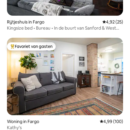
Rijtjeshuis in Fargo
Gemiddelde be
4,92 (25)
Kingsize bed • Bureau • In de buurt van Sanford & West
Acres
Favoriet van gasten
Topfavoriet van gasten
Woning in Fargo
Gemiddelde beo
4,99 (100)
Kathy's