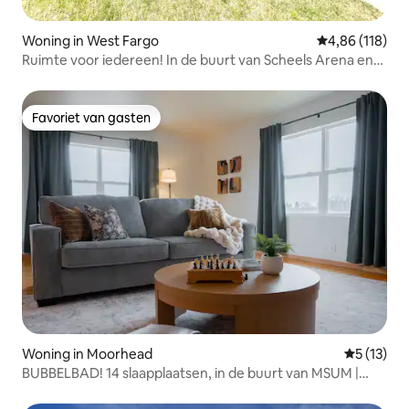
Woning in West Fargo
Gemiddelde beo
4,86 (118)
Ruimte voor iedereen! In de buurt van Scheels Arena en
Sanford
Favoriet van gasten
Favoriet van gasten
Woning in Moorhead
Gemiddelde
5 (13)
BUBBELBAD! 14 slaapplaatsen, in de buurt van MSUM |
Fitnessruimte | 3 tv's