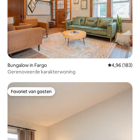
Bungalow in Fargo
Gemiddelde beo
4,96 (183)
Gerenoveerde karakterwoning
Favoriet van gasten
Favoriet van gasten