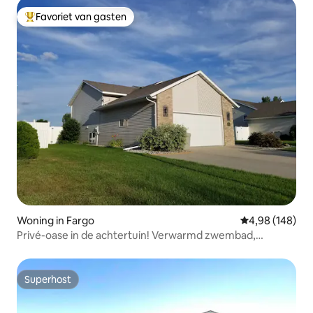
Favoriet van gasten
Topfavoriet van gasten
Woning in Fargo
Gemiddelde beo
4,98 (148)
Privé-oase in de achtertuin! Verwarmd zwembad,
bubbelbad.
Superhost
Superhost