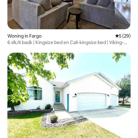
Woning in Fargo
Gemiddelde
5 (29)
6 slk/4 badk | Kingsize bed en Cali-kingsize bed | Viking-
keuken