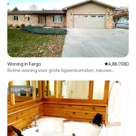
Woning in Fargo
Gemiddelde beo
4,86 (106)
Ruime woning voor grote bijeenkomsten, nieuwe
spa/bubbelbad
Superhost
Superhost