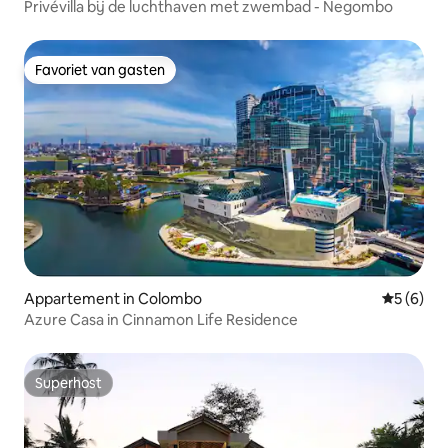
Privévilla bij de luchthaven met zwembad - Negombo
Favoriet van gasten
Favoriet van gasten
Appartement in Colombo
Gemiddeld
5 (6)
Azure Casa in Cinnamon Life Residence
Superhost
Superhost