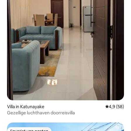
Villa in Katunayake
Gemiddelde b
4,9 (58)
Gezellige luchthaven doorreisvilla