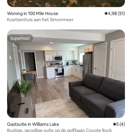
Woning in 100 Mile House
Gemiddelde be
4,98 (51)
Koetsenhuis aan het Simonmeer
Superhost
Superhost
Gastsuite in Williams Lake
Gemiddeld
5 (4)
Rustige, gezellige suite op de golfbaan Coyote Rock