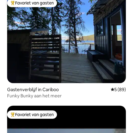
Favoriet van gasten
Topfavoriet van gasten
Gastenverblijf in Cariboo
Gemiddelde
5 (89)
Funky Bunky aan het meer
Favoriet van gasten
Topfavoriet van gasten