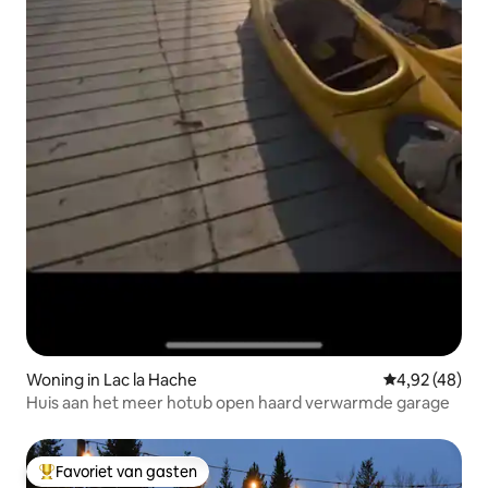
Woning in Lac la Hache
Gemiddelde be
4,92 (48)
Huis aan het meer hotub open haard verwarmde garage
Favoriet van gasten
Topfavoriet van gasten