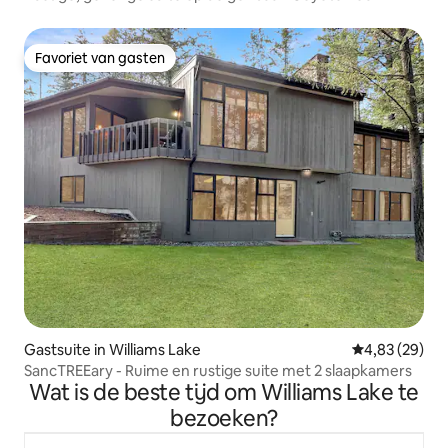
Favoriet van gasten
Favoriet van gasten
Gastsuite in Williams Lake
Gemiddelde be
4,83 (29)
SancTREEary - Ruime en rustige suite met 2 slaapkamers
Wat is de beste tijd om Williams Lake te
bezoeken?