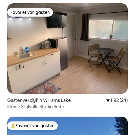
Favoriet van gasten
Favoriet van gasten
Gastenverblijf in Williams Lake
Gemiddelde be
4,92 (24)
Kleine Stijlvolle Studio Suite
Favoriet van gasten
Topfavoriet van gasten