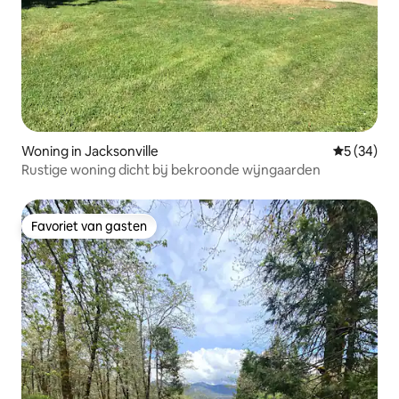
Woning in Jacksonville
Gemiddelde
5 (34)
Rustige woning dicht bij bekroonde wijngaarden
Favoriet van gasten
Favoriet van gasten