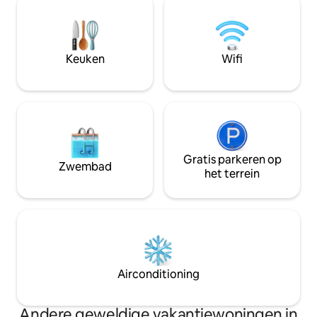
vrienden te ontmo
houtkachel (brandhout beschikbaar
bent naar volledig
tegen betaling), een volledig uitgeruste
interactie, dan zi
keuken en een EV-oplader. Of je nu op
jouw plek! Anders
zoek bent naar een uitstapje, een
Keuken
Wifi
wachten om je te
familie-evenement, een tussenstop of
huisdiervriendelij
een retraite – je bent hier welkom.
$ 10.
Huisdieren vereisen VOORAF-
GOEDKEURING.
Gratis parkeren op
Zwembad
het terrein
Airconditioning
Andere geweldige vakantiewoningen in