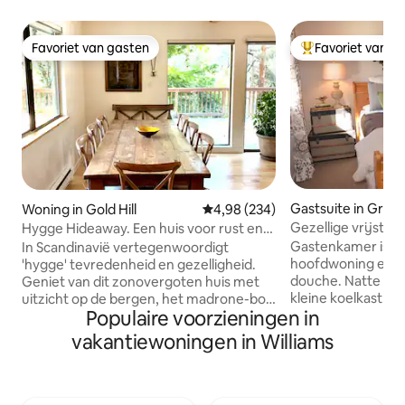
Favoriet van gasten
Favoriet van g
Favoriet van gasten
Topfavoriet van 
Gastsuite in Grant
Woning in Gold Hill
Gemiddelde beoordeling van 4,98
4,98 (234)
Gezellige vrijsta
Hygge Hideaway. Een huis voor rust en
avontuur
Gastenkamer is vr
In Scandinavië vertegenwoordigt
hoofdwoning en he
'hygge' tevredenheid en gezelligheid.
douche. Natte ba
Geniet van dit zonovergoten huis met
kleine koelkast en
uitzicht op de bergen, het madrone-bos
Populaire voorzieningen in
twee. Korte rit n
en de vallei voor ontspanning op het
fietspaden in Cathe
dek, wijn bij het vuur en minerale
vakantiewoningen in Williams
wijngaarden van 
baden. Deze op zonne-energie
restaurants in het
werkende woning biedt gemakkelijke
actieve familie di
toegang tot buitenavonturen. Tot de
en ons huis opens
opties behoren een wasserette, een