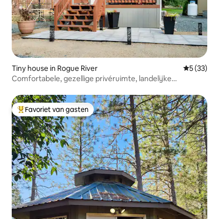
Tiny house in Rogue River
Gemiddelde
5 (33)
Comfortabele, gezellige privéruimte, landelijke
omgeving!
Favoriet van gasten
Topfavoriet van gasten