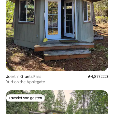
Joert in Grants Pass
Gemiddelde beo
4,87 (222)
Yurt on the Applegate
Favoriet van gasten
Favoriet van gasten