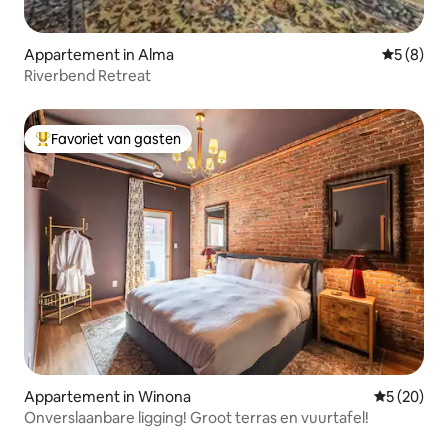
Appartement in Alma
Gemiddeld
5 (8)
Riverbend Retreat
Favoriet van gasten
Topfavoriet van gasten
Appartement in Winona
Gemiddelde
5 (20)
Onverslaanbare ligging! Groot terras en vuurtafel!