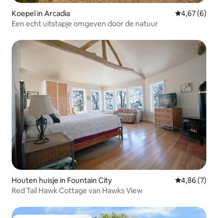
Koepel in Arcadia
Gemiddelde b
4,67 (6)
Een echt uitstapje omgeven door de natuur
Houten huisje in Fountain City
Gemiddelde b
4,86 (7)
Red Tail Hawk Cottage van Hawks View