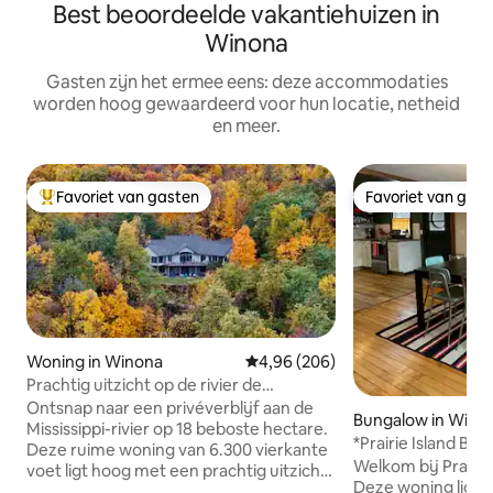
Best beoordeelde vakantiehuizen in
Winona
Gasten zijn het ermee eens: deze accommodaties
worden hoog gewaardeerd voor hun locatie, netheid
en meer.
Favoriet van gasten
Favoriet van gas
Topfavoriet van gasten
Favoriet van gas
Woning in Winona
Gemiddelde beoordeling van 4,96
4,96 (206)
Prachtig uitzicht op de rivier de
Mississippi
Ontsnap naar een privéverblijf aan de
Bungalow in Wino
Mississippi-rivier op 18 beboste hectare.
*Prairie Island B
Deze ruime woning van 6.300 vierkante
tot water *
Welkom bij Prairie
voet ligt hoog met een prachtig uitzicht
Deze woning ligt op
op de rivier. Het biedt plaats aan