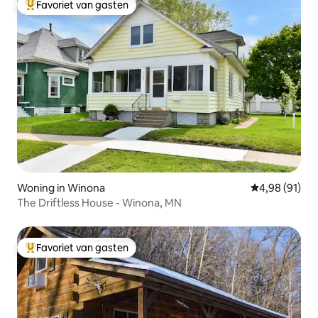
Favoriet van gasten
Topfavoriet van gasten
Woning in Winona
Gemiddelde be
4,98 (91)
The Driftless House - Winona, MN
Favoriet van gasten
Topfavoriet van gasten