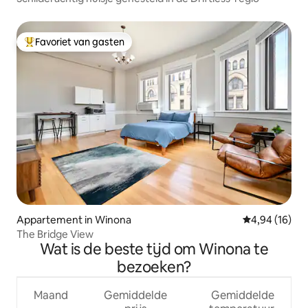
Favoriet van gasten
Topfavoriet van gasten
Appartement in Winona
Gemiddelde be
4,94 (16)
The Bridge View
Wat is de beste tijd om Winona te
bezoeken?
Maand
Gemiddelde
Gemiddelde