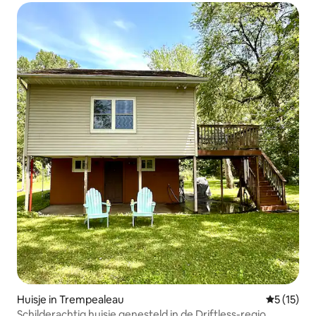
Huisje in Trempealeau
Gemiddelde
5 (15)
Schilderachtig huisje genesteld in de Driftless-regio