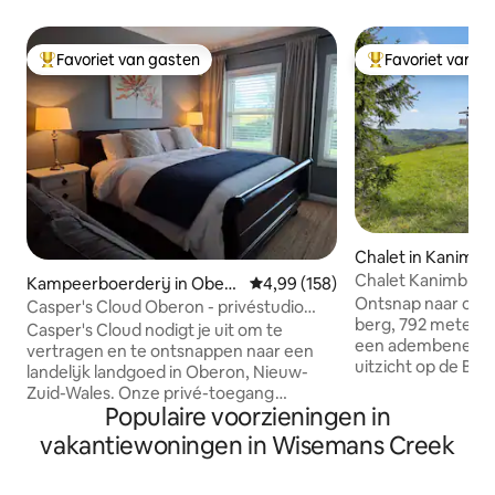
Favoriet van gasten
Favoriet van g
Topfavoriet van gasten
Topfavoriet van 
Chalet in Kanimbl
Chalet Kanimbla
Kampeerboerderij in Obero
Gemiddelde beoordeling van 4,99
4,99 (158)
Ontsnap naar ons 
n
Casper's Cloud Oberon - privéstudio
berg, 792 meter 
voor gasten
Casper's Cloud nodigt je uit om te
een adembeneme
vertragen en te ontsnappen naar een
uitzicht op de Blu
landelijk landgoed in Oberon, Nieuw-
van de met cede
Zuid-Wales. Onze privé-toegang
stoomsauna, het s
Populaire voorzieningen in
kingsize suite gaststudio is ontworpen
gezellige vuurpla
om de essentie van het hoogland van
vakantiewoningen in Wisemans Creek
met kangoeroes di
Oberon vast te leggen. Je kunt de
begroeten. Verke
poorten sluiten en jezelf
Blue Mountains op 