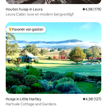
Houten huisje in Leura
Gemiddelde beo
4,98 (179)
Leura Cabin: luxe en modern bergverblijf
Favoriet van gasten
Topfavoriet van gasten
Huisje in Little Hartley
Gemiddelde beo
4,98 (127)
Hartvale Cottage and Gardens