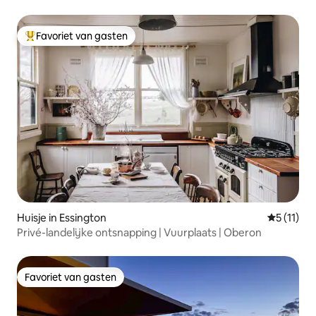
Favoriet van gasten
Topfavoriet van gasten
Huisje in Essington
Gemiddeld
5 (11)
Privé-landelijke ontsnapping | Vuurplaats | Oberon
Favoriet van gasten
Favoriet van gasten