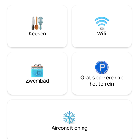
onderdompelen in de sereniteit van het
Sydney of ga 30 mi
landgoed en de prachtige tuinen. We
voor een dagje wa
zijn heel blij om je te verwelkomen! Het
stekker uit het s
ontbijt in de studio bestaat uit toast,
in een omgeving w
specerijen, yoghurt en muesli. Onze
toppen ontmoet en
boerderij verse eieren zijn ook
Keuken
Wifi
buurman is.
beschikbaar voor aankoop. Neem wat
van onze producten mee naar huis.
Gratis parkeren op
Zwembad
het terrein
Airconditioning