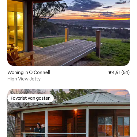
Woning in O'Connell
Gemiddelde be
4,91 (54)
High View Jetty
Favoriet van gasten
Favoriet van gasten