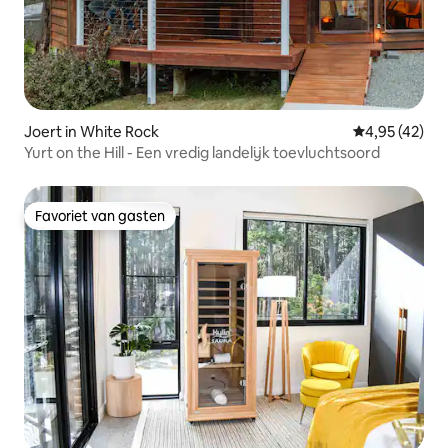
Joert in White Rock
Gemiddelde be
4,95 (42)
Yurt on the Hill - Een vredig landelijk toevluchtsoord
Favoriet van gasten
Favoriet van gasten