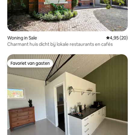
Woning in Sale
Gemiddelde be
4,95 (20)
Charmant huis dicht bij lokale restaurants en cafés
Favoriet van gasten
Favoriet van gasten