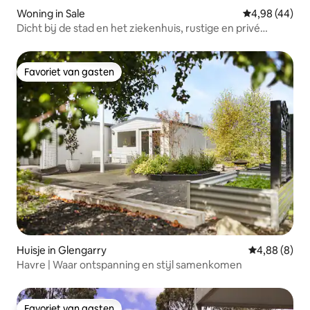
Woning in Sale
Gemiddelde be
4,98 (44)
Dicht bij de stad en het ziekenhuis, rustige en privé
locatie
Favoriet van gasten
Favoriet van gasten
Huisje in Glengarry
Gemiddelde b
4,88 (8)
Havre | Waar ontspanning en stijl samenkomen
Favoriet van gasten