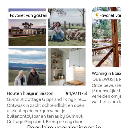
Favoriet van gasten
Favoriet van g
Favoriet van gasten
Topfavoriet van 
Woning in Boisdal
'DE BEWUSTE RETR
omgeving in bush-s
Onze bewuste klein
je menselijke touw
Houten huisje in Seaton
Gemiddelde beoordeling van 4,97
4,97 (175)
verleiden om je w
Gumnut Cottage Gippsland | King Fire,
wat het is om leven
uitzicht op de bergen
Ontwaak in zacht ochtendlicht en open
aanwezig en bewus
uitzicht op de bergen vanaf je
een heuvel met ui
buitenontbijtbar en terras bij Gumnut
Victoriaanse hoogl
Cottage Gippsland. Breng de dag door
landbouwgrond, st
Populaire voorzieningen in
met het verkennen van lokale landelijke