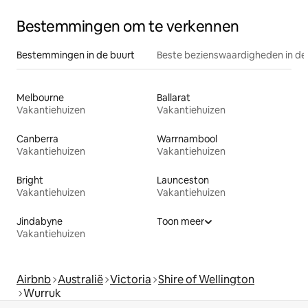
Bestemmingen om te verkennen
Bestemmingen in de buurt
Beste bezienswaardigheden in de
Melbourne
Ballarat
Vakantiehuizen
Vakantiehuizen
Canberra
Warrnambool
Vakantiehuizen
Vakantiehuizen
Bright
Launceston
Vakantiehuizen
Vakantiehuizen
Jindabyne
Toon meer
Vakantiehuizen
Airbnb
Australië
Victoria
Shire of Wellington
Wurruk