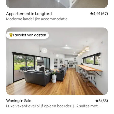
Appartement in Longford
Gemiddelde be
4,91 (67)
Moderne landelijke accommodatie
Favoriet van gasten
Topfavoriet van gasten
Woning in Sale
Gemiddelde
5 (33)
Luxe vakantieverblijf op een boerderij | 2 suites met
kingsize bed | Starlink - UITVERKOOP