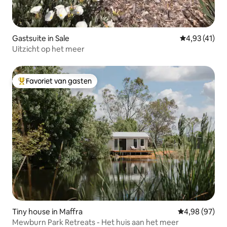
Gastsuite in Sale
Gemiddelde be
4,93 (41)
Uitzicht op het meer
Favoriet van gasten
Topfavoriet van gasten
Tiny house in Maffra
Gemiddelde be
4,98 (97)
Mewburn Park Retreats - Het huis aan het meer