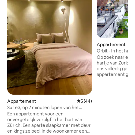
Appartement
Orbit - In het hart
Op zoek naar een l
hartje van Zürich?
ons volledig ger
appartement gele
Met twee comfort
een ruime woonka
uitgeruste keuken
dakterras is ons 
Appartement
Gemiddelde beoordeling van 
5 (44)
perfecte uitvalsba
Suite3, op 7 minuten lopen van het
verkennen. Geleg
Operahuis
Een appartement voor een
Fraumünsterkerk
onvergetelijk verblijf in het hart van
Bahnhofstrasse, b
Zürich. Een aparte slaapkamer met deur
gemakkelijke toeg
en kingsize bed. In de woonkamer een
topattracties van 