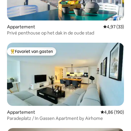
Appartement
Gemiddelde be
4,97 (33)
Privé penthouse op het dak in de oude stad
Favoriet van gasten
Topfavoriet van gasten
Appartement
Gemiddelde beo
4,86 (190)
Paradeplatz / In Gassen Apartment by Airhome