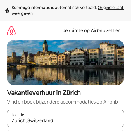
Ga
Sommige informatie is automatisch vertaald. 
Originele taal 
direct
weergeven
naar
inhoud
Je ruimte op Airbnb zetten
Vakantieverhuur in Zürich
Vind en boek bijzondere accommodaties op Airbnb
Locatie
Wanneer er suggesties beschikbaar zijn, maak je een keuze met