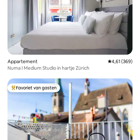
Appartement
Gemiddelde beo
4,61 (369)
Numa I Medium Studio in hartje Zürich
Favoriet van gasten
Topfavoriet van gasten