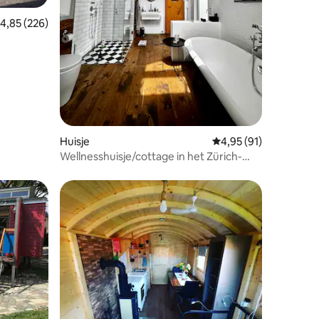
ecensies
emiddelde beoordeling van 4,85 uit 5, 226 recensies
4,85 (226)
Huisje
Gemiddelde beoordelin
4,95 (91)
Wellnesshuisje/cottage in het Zürich-
Oberland