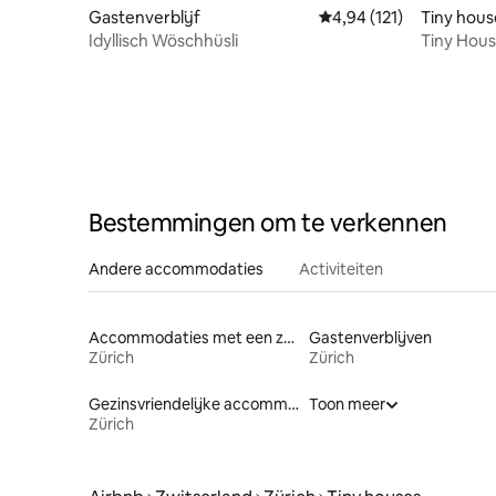
Gastenverblijf
Gemiddelde beoordeling
4,94 (121)
Tiny hous
Idyllisch Wöschhüsli
Tiny Hous
Bestemmingen om te verkennen
Andere accommodaties
Activiteiten
Accommodaties met een zwembad
Gastenverblijven
Zürich
Zürich
Gezinsvriendelijke accommodaties
Toon meer
Zürich