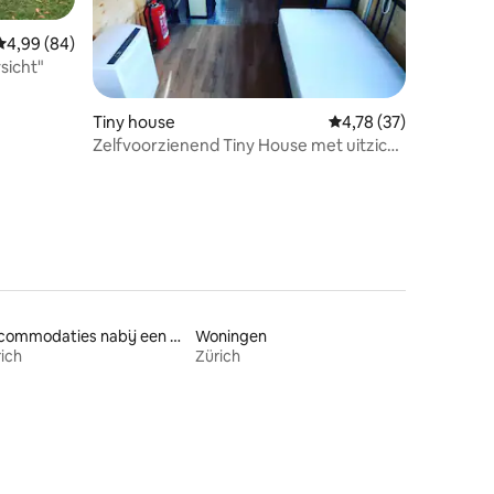
recensies
Gemiddelde beoordeling van 4,99 uit 5, 84 recensies
4,99 (84)
sicht"
Tiny house
Gemiddelde beoordelin
4,78 (37)
Zelfvoorzienend Tiny House met uitzicht
op de Rijn
Accommodaties nabij een meer
Woningen
ich
Zürich