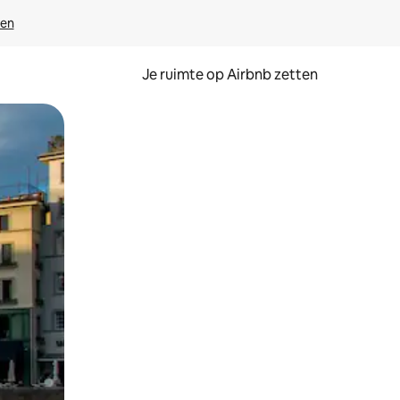
ven
Je ruimte op Airbnb zetten
ken of swipen.