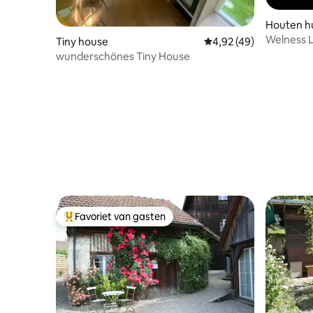
Houten hu
Welness 
Tiny house
Gemiddelde beoordeling
4,92 (49)
wunderschönes Tiny House
Favoriet van gasten
Topfavoriet van gasten