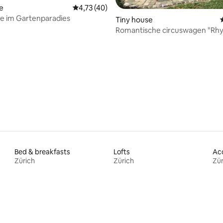
 van 4,94 uit 5, 121 recensies
e
Gemiddelde beoordeling van 4,73 uit 5, 40 
4,73 (40)
e im Gartenparadies
Tiny house
Romantische circuswagen "Rhy
Bed & breakfasts
Lofts
Zürich
Zürich
Zür