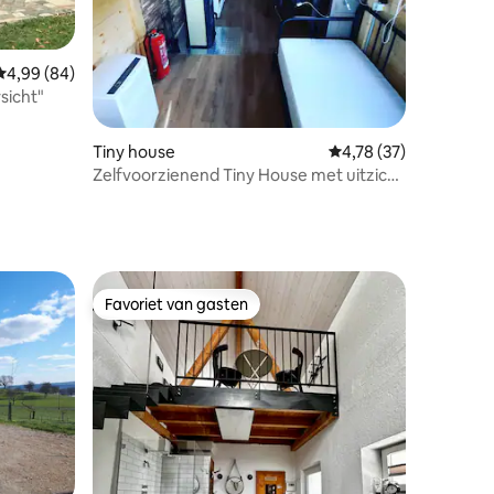
recensies
Gemiddelde beoordeling van 4,99 uit 5, 84 recensies
4,99 (84)
sicht"
Tiny house
Gemiddelde beoordelin
4,78 (37)
Zelfvoorzienend Tiny House met uitzicht
op de Rijn
Favoriet van gasten
Favoriet van gasten