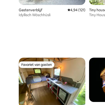
Gastenverblijf
Gemiddelde beoordeling
4,94 (121)
Tiny hous
Idyllisch Wöschhüsli
Tiny Hous
Favoriet van gasten
Favoriet van gasten