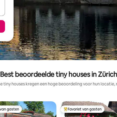
Best beoordeelde tiny houses in Züric
e tiny houses kregen een hoge beoordeling voor hun locatie, 
 van gasten
Favoriet van gasten
 van gasten
Topfavoriet van gasten