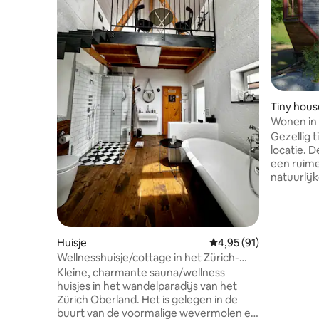
Tiny hous
Wonen in 
Gezellig 
locatie. 
een ruime
natuurlij
slechts e
het platt
met zijn
beginnen 
Huisje
Gemiddelde beoordelin
4,95 (91)
wonen in 
Wellnesshuisje/cottage in het Zürich-
indien nod
Oberland
Het centr
Kleine, charmante sauna/wellness
te bereik
huisjes in het wandelparadijs van het
zijn welk
Zürich Oberland. Het is gelegen in de
aanwezig
buurt van de voormalige wevermolen en