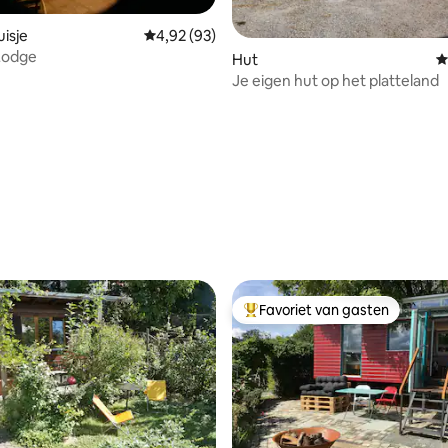
isje
Gemiddelde beoordeling van 4,92 uit 5, 93 r
4,92 (93)
Lodge
 van 4,92 uit 5, 49 recensies
Hut
G
Je eigen hut op het platteland
Favoriet van gasten
Topfavoriet van gasten