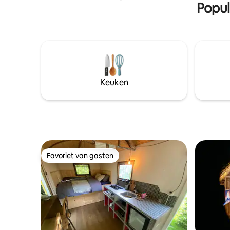
Popul
op de berg Bachtel met een fantastisch
uitzicht op het meer van Zürich en de
Alpen. De ruime, privé sauna met zicht
op de natuur nodigt je uit om tot rust te
komen. De slaapkamer in Scandinavische
stijl op de galerie laat je in slaap vallen bij
het spatten van de kreek, wakker
worden met het groen met vogelgezang
Keuken
en een prachtig uitzicht op de platteland.
Favoriet van gasten
Favoriet van gasten