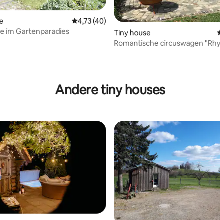
 van 4,94 uit 5, 121 recensies
e
Gemiddelde beoordeling van 4,73 uit 5, 40 
4,73 (40)
e im Gartenparadies
Tiny house
Romantische circuswagen "Rhy
Andere tiny houses