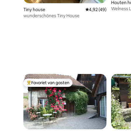
Houten hu
Welness 
Tiny house
Gemiddelde beoordeling
4,92 (49)
wunderschönes Tiny House
Favoriet van gasten
Topfavoriet van gasten