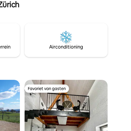
Zürich
rrein
Airconditioning
Favoriet van gasten
Favoriet van gasten