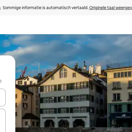
Sommige informatie is automatisch vertaald. 
Originele taal weerge
b
een keuze met je de pijltjestoetsen omhoog en omlaag, óf door te tik