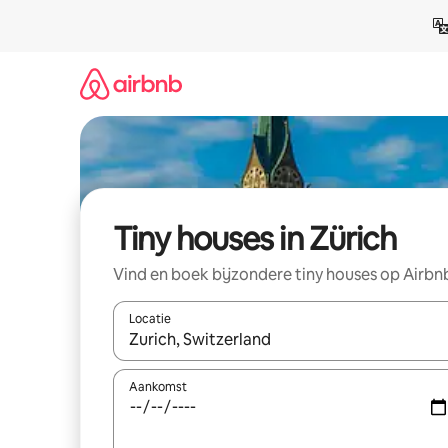
Ga
direct
naar
inhoud
Tiny houses in Zürich
Vind en boek bijzondere tiny houses op Airbn
Locatie
Wanneer er suggesties beschikbaar zijn, maak je 
Aankomst