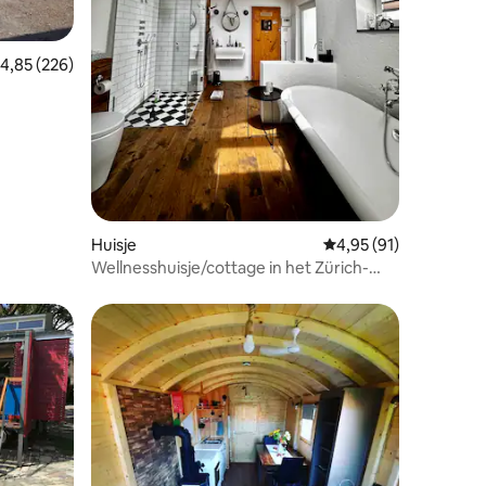
ecensies
emiddelde beoordeling van 4,85 uit 5, 226 recensies
4,85 (226)
Huisje
Gemiddelde beoordelin
4,95 (91)
Wellnesshuisje/cottage in het Zürich-
Oberland