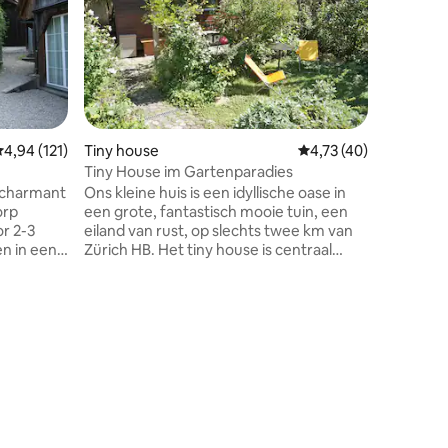
ecensies
emiddelde beoordeling van 4,94 uit 5, 121 recensies
4,94 (121)
Tiny house
Gemiddelde beoordelin
4,73 (40)
Houten h
Tiny House im Gartenparadies
Welness
é, charmant
Ons kleine huis is een idyllische oase in
Een klein
orp
een grote, fantastisch mooie tuin, een
natuur naast
or 2-3
eiland van rust, op slechts twee km van
gebouwd 
en in een
Zürich HB. Het tiny house is centraal
rustiek i
maar rustig gelegen, goed ontwikkeld
gezellige
derij. Je
met het openbaar vervoer. De grote,
met een 
nuten
romantische tuin biedt ruimte om te
en sauna 
t de trein
lezen, te ontspannen, etc. De kleine
voor een
35
keuken ernaast en de badkamer in het
verblijf.
kelder zijn bereikbaar via een glazen
schoonhe
iet
deur direct naast het Tiny House.
dichtbij!