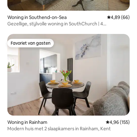
Woning in Southend-on-Sea
Gemiddelde be
4,89 (66)
Gezellige, stijlvolle woning in SouthChurch | 4
slaapplaatsen
Favoriet van gasten
Favoriet van gasten
Woning in Rainham
Gemiddelde beo
4,96 (155)
Modern huis met 2 slaapkamers in Rainham, Kent