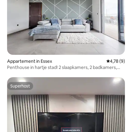
Appartement in Essex
Gemiddelde b
4,78 (9)
Penthouse in hartje stad! 2 slaapkamers, 2 badkamers,
dakterras
Superhost
Superhost