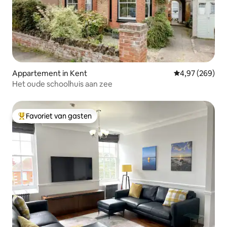
Appartement in Kent
Gemiddelde beo
4,97 (269)
Het oude schoolhuis aan zee
Favoriet van gasten
Topfavoriet van gasten