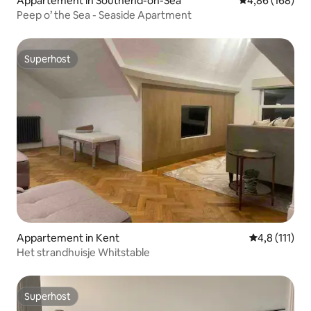
Appartement in Southend-on-Sea
Gemiddelde beo
4,86 (168)
Peep o’ the Sea - Seaside Apartment
Superhost
Superhost
Appartement in Kent
Gemiddelde b
4,8 (111)
Het strandhuisje Whitstable
Superhost
Superhost