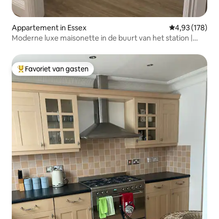
Appartement in Essex
Gemiddelde beo
4,93 (178)
Moderne luxe maisonette in de buurt van het station |
Gratis parkeren
Favoriet van gasten
Topfavoriet van gasten