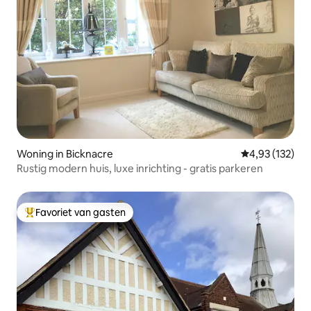
Woning in Bicknacre
Gemiddelde beo
4,93 (132)
Rustig modern huis, luxe inrichting - gratis parkeren
Favoriet van gasten
Topfavoriet van gasten