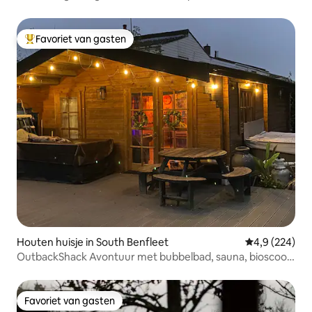
van Southend Airport
Favoriet van gasten
Topfavoriet van gasten
Houten huisje in South Benfleet
Gemiddelde be
4,9 (224)
OutbackShack Avontuur met bubbelbad, sauna, bioscoop
en pooltafel
Favoriet van gasten
Favoriet van gasten