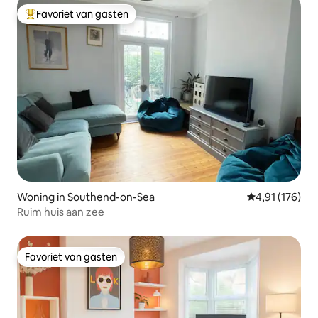
Favoriet van gasten
Topfavoriet van gasten
Woning in Southend-on-Sea
Gemiddelde beo
4,91 (176)
Ruim huis aan zee
Favoriet van gasten
Favoriet van gasten