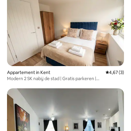
Appartement in Kent
Gemiddelde b
4,67 (3)
Modern 2 SK nabij de stad | Gratis parkeren |
Spelletjeskamer