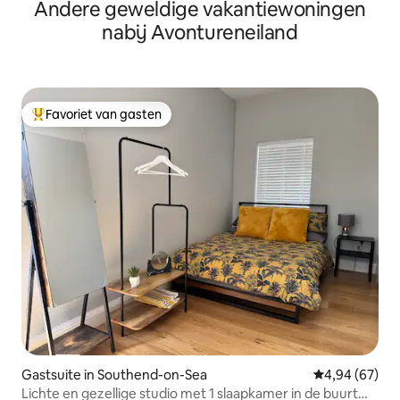
Andere geweldige vakantiewoningen
nabij Avontureneiland
Favoriet van gasten
Topfavoriet van gasten
Gastsuite in Southend-on-Sea
Gemiddelde be
4,94 (67)
Lichte en gezellige studio met 1 slaapkamer in de buurt