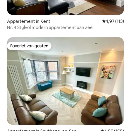
Appartement in Kent
Gemiddelde beo
4,97 (113)
Nr. 4 Stijlvol modern appartement aan zee
Favoriet van gasten
Favoriet van gasten