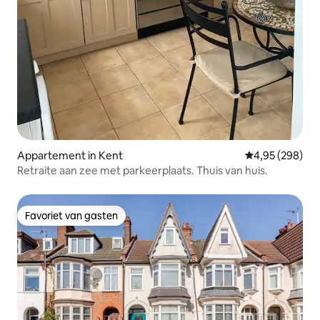
Appartement in Kent
Gemiddelde beo
4,95 (298)
Retraite aan zee met parkeerplaats. Thuis van huis.
Favoriet van gasten
Favoriet van gasten