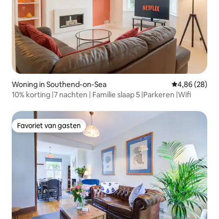
Woning in Southend-on-Sea
Gemiddelde be
4,86 (28)
10% korting |7 nachten | Familie slaap 5 |Parkeren |Wifi
Favoriet van gasten
Favoriet van gasten