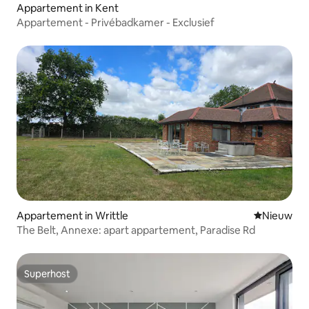
Appartement in Kent
Appartement - Privébadkamer - Exclusief
Appartement in Writtle
Nieuwe ac
Nieuw
The Belt, Annexe: apart appartement, Paradise Rd
Superhost
Superhost