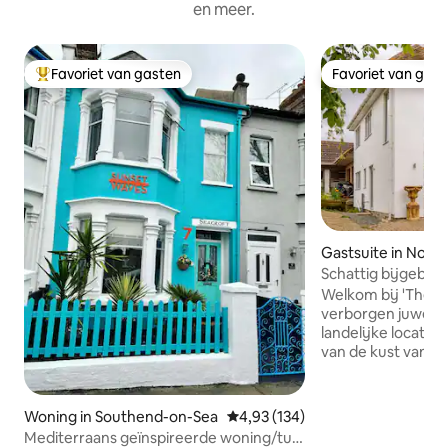
en meer.
Favoriet van gasten
Favoriet van gas
Topfavoriet van gasten
Favoriet van gas
Gastsuite in North
Schattig bijgebo
en bubbelbad
Welkom bij 'The A
verborgen juweelt
landelijke locatie,
van de kust van 
'Adventure Island'
sea en op slechts 
Gelegen tussen de
Woning in Southend-on-Sea
Gemiddelde beoordeling van 4,93
4,93 (134)
Annex' is de perf
Mediterraans geïnspireerde woning/tuin
speciale gelegenh