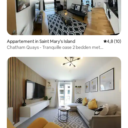
Appartement in Saint Mary's Island
Gemiddelde b
4,8 (10)
Chatham Quays - Tranquille oase 2 bedden met
parkeerplaats.