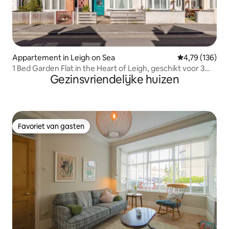
Appartement in Leigh on Sea
Gemiddelde beo
4,79 (136)
1 Bed Garden Flat in the Heart of Leigh, geschikt voor 3
Gezinsvriendelijke huizen
personen.
Favoriet van gasten
Favoriet van gasten