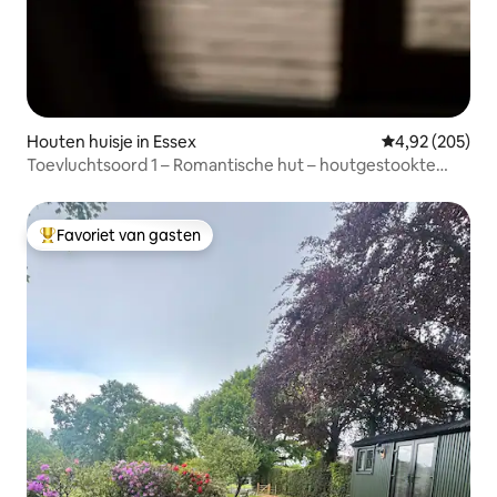
Houten huisje in Essex
Gemiddelde beo
4,92 (205)
Toevluchtsoord 1 – Romantische hut – houtgestookte
hottub
Favoriet van gasten
Topfavoriet van gasten