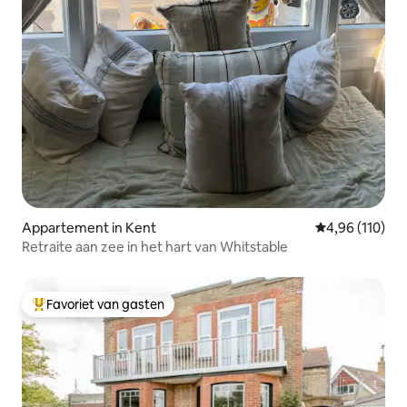
Appartement in Kent
Gemiddelde beo
4,96 (110)
Retraite aan zee in het hart van Whitstable
Favoriet van gasten
Topfavoriet van gasten