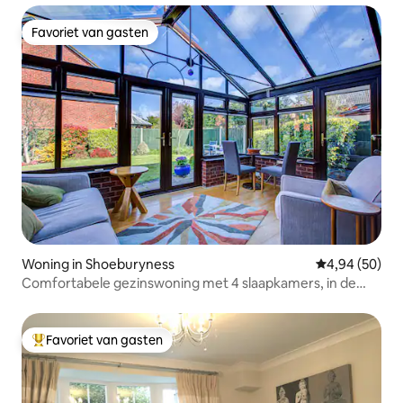
Favoriet van gasten
Favoriet van gasten
Woning in Shoeburyness
Gemiddelde be
4,94 (50)
Comfortabele gezinswoning met 4 slaapkamers, in de
buurt van Southend
Favoriet van gasten
Topfavoriet van gasten