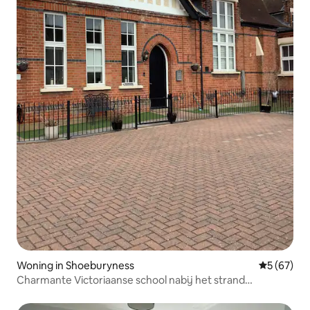
Woning in Shoeburyness
Gemiddelde
5 (67)
Charmante Victoriaanse school nabij het strand
hondvriendelijk