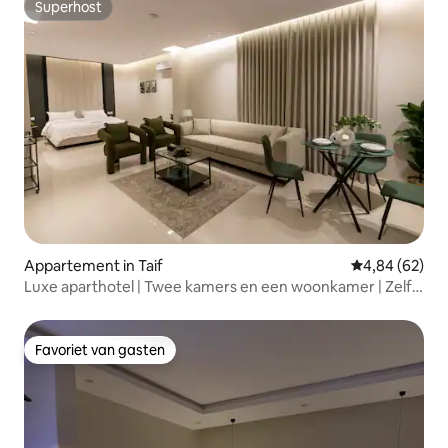
Superhost
Superhost
Appartement in Taif
Gemiddelde be
4,84 (62)
Luxe aparthotel | Twee kamers en een woonkamer | Zelf
inchecken
Favoriet van gasten
Favoriet van gasten