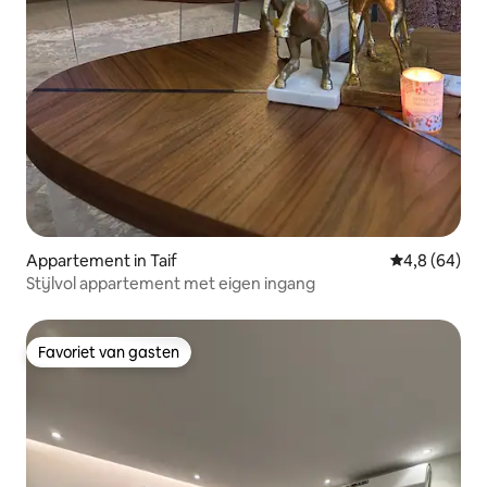
Appartement in Taif
Gemiddelde b
4,8 (64)
Stijlvol appartement met eigen ingang
Favoriet van gasten
Favoriet van gasten