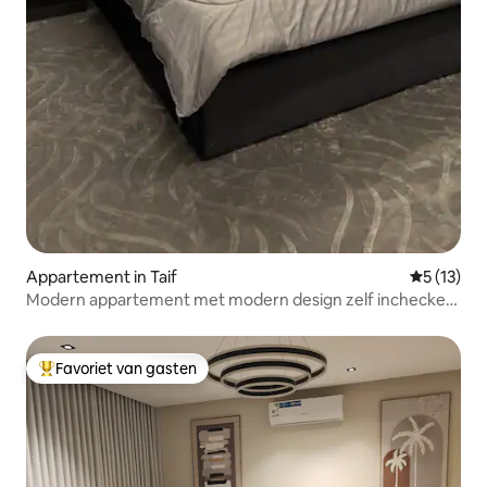
Appartement in Taif
Gemiddelde
5 (13)
Modern appartement met modern design zelf inchecken
8
Favoriet van gasten
Topfavoriet van gasten