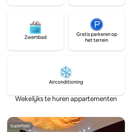
kussenbescherme
vervangen) Er is een automatische
wasmachine Er zijn diensten bij hem in
de buurt.
Gratis parkeren op
Zwembad
het terrein
Airconditioning
Wekelijks te huren appartementen
Superhost
Superhost