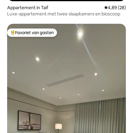
Appartement in Taif
Gemiddelde be
4,89 (28)
Luxe-appartement met twee slaapkamers en bioscoop
Favoriet van gasten
Topfavoriet van gasten