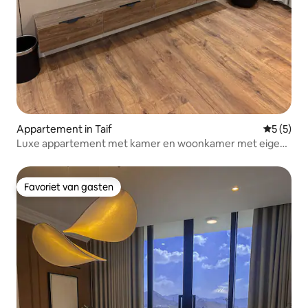
Appartement in Taif
Gemiddeld
5 (5)
Luxe appartement met kamer en woonkamer met eigen
ingang
Favoriet van gasten
Favoriet van gasten