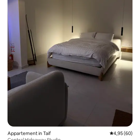
Appartement in Taif
Gemiddelde be
4,95 (60)
Central Hideaway Studio