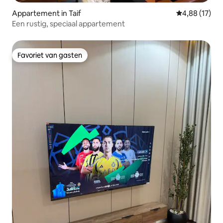
Appartement in Taif
Gemiddelde be
4,88 (17)
Een rustig, speciaal appartement
Favoriet van gasten
Favoriet van gasten