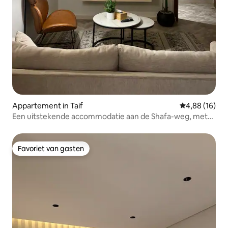
Appartement in Taif
Gemiddelde be
4,88 (16)
Een uitstekende accommodatie aan de Shafa-weg, met
alle voorzieningen in de buurt
Favoriet van gasten
Favoriet van gasten