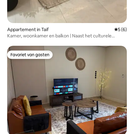
Appartement in Taif
Gemiddeld
5 (6)
Kamer, woonkamer en balkon | Naast het culturele
erfgoedpaleis Jabra
Favoriet van gasten
Favoriet van gasten