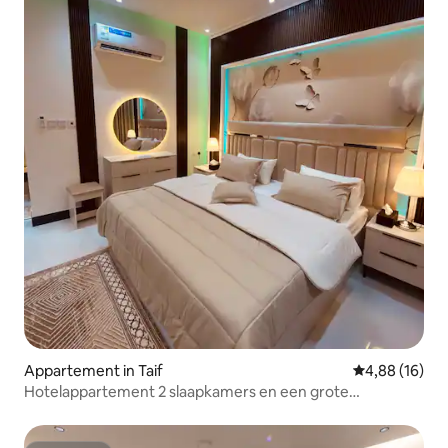
Appartement in Taif
Gemiddelde be
4,88 (16)
Hotelappartement 2 slaapkamers en een grote
woonkamer, een salon - slimme ingang