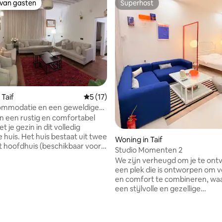
 van gasten
Superhost
 van gasten
Superhost
 Taif
Gemiddelde beoordeling van 5 uit 5, 17 
5 (17)
ommodatie en een geweldige
sfeer.
n een rustig en comfortabel
et je gezin in dit volledig
 bestaat uit twee
Woning in Taif
Studio Momenten 2
die in de reserveringsapps wordt
We zijn verheugd om je te ont
ven). Een apart gedeelte met
een plek die is ontworpen om v
kaans design/(Factory Style),
en comfort te combineren, waa
 een slaapkamer, een
een stijlvolle en gezellige
r en een eigen badkamer,
verblijfservaring krijgt. In een
ien is op de afbeeldingen. Je
momentstudio geloven we dat
 een extra R$ 250 een
mooiste herinneringen beginn
ng voor dit aparte gedeelte