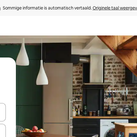
Sommige informatie is automatisch vertaald. 
Originele taal weerge
een keuze met je de pijltjestoetsen omhoog en omlaag, óf door te tik