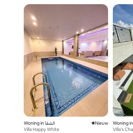
Woning in الشفا
Nieuwe accommoda
Nieuw
Woning in
Villa Happy White
Villa's Ch