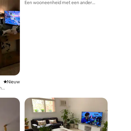
Een wooneenheid met een ander
karakter
ecensies
Nieuwe accommodatie
Nieuw
n
oegang