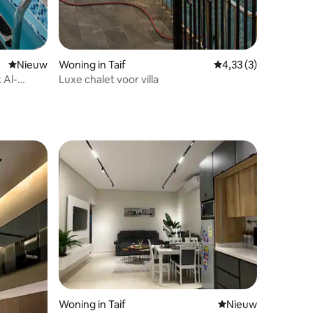
Nieuwe accommodatie
Nieuw
Woning in Taif
Gemiddelde beoordeli
4,33 (3)
 Al-
Luxe chalet voor villa
Woning in Taif
Nieuwe accommoda
Nieuw