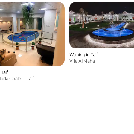
Woning in Taif
Villa Al Maha
 Taif
ada Chalet - Taif
ng van 4,33 uit 5, 3 recensies