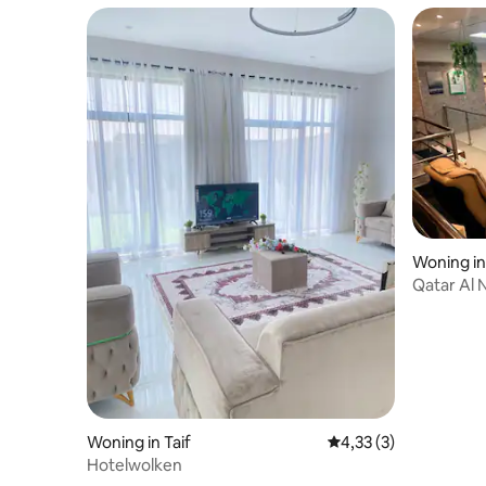
voor alle gasten die op zoek zijn naar een
comfortabel verblijf.
Woning in
Qatar Al N
Woning in Taif
Gemiddelde beoordeli
4,33 (3)
Hotelwolken