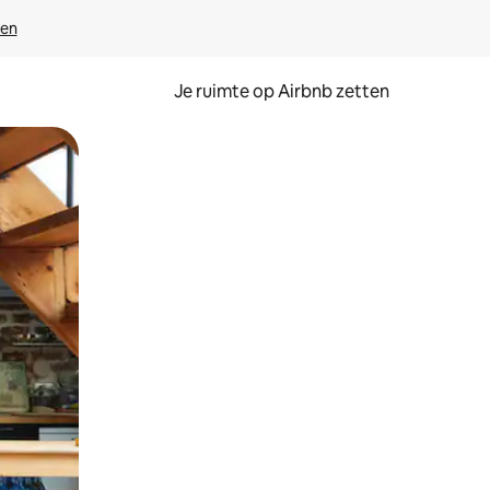
ven
Je ruimte op Airbnb zetten
ken of swipen.