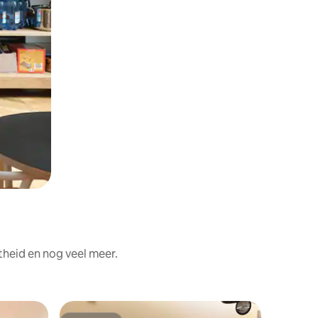
theid en nog veel meer.
Woning in