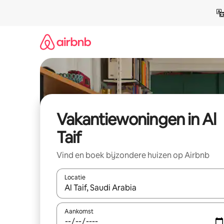
Ga
direct
naar
inhoud
Vakantiewoningen in Al
Taif
Vind en boek bijzondere huizen op Airbnb
Locatie
Wanneer er suggesties beschikbaar zijn, maak je 
Aankomst