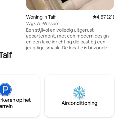
 dus we
 nodig
ar met
Woning in Taif
Gemiddelde beoordelin
4,67 (21)
k nu kort
Wijk Al-Wissam
 moment de
Een stijlvol en volledig uitgerust
appartement, met een modern design
en een luxe inrichting die past bij een
jeugdige smaak. De locatie is bijzonder
Taif
en de voorzieningen zijn dichtbij,
perfect voor ontspanning en rust met
een vleugje luxe. ✨ Een lounge om van te
genieten Ruime 🛏️ kamer ❄️
Airconditioning 📺 scherm Elegante 🪑
meubels beschikbare 🚗
parkeergelegenheid 🎯 Geschikt voor
dagelijkse of maandelijkse huisvesting
arkeren op het
Airconditioning
errein