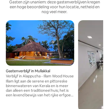
Gasten zijn unaniem: deze gastenverblijven kregen
een hoge beoordeling voor hun locatie, netheid en
nog veel meer.
Gastenverblijf in Mullakkal
Verblijf in Alappuzha - Illam Wood House
Illam ligt aan de serene en pittoreske
binnenwateren van Kerala en is meer
dan alleen een traditioneel huis; het is
een levend bewijs van het rijke erfgoed
en de tijdloze elegantie van Kerala. Met
een geschiedenis van meer dan 150 jaar
staat Illam als een opmerkelijk