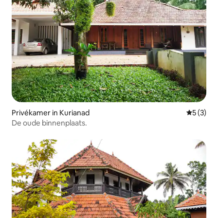
Privékamer in Kurianad
Gemiddeld
5 (3)
De oude binnenplaats.