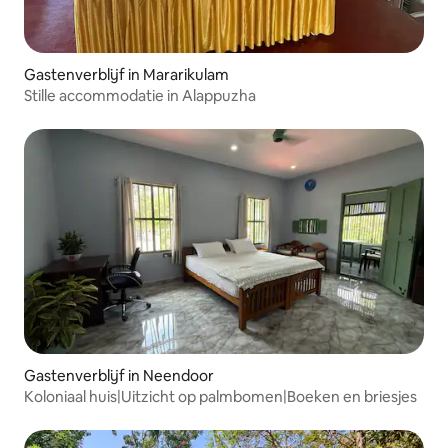
Gastenverblijf in Mararikulam
Stille accommodatie in Alappuzha
Gastenverblijf in Neendoor
Koloniaal huis|Uitzicht op palmbomen|Boeken en briesjes