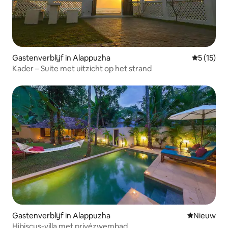
Gastenverblijf in Alappuzha
Gemiddelde
5 (15)
Kader – Suite met uitzicht op het strand
Gastenverblijf in Alappuzha
Nieuwe ac
Nieuw
Hibiscus-villa met privézwembad