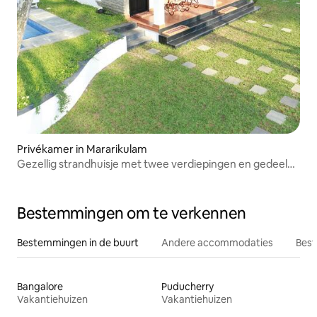
Privékamer in Mararikulam
Gezellig strandhuisje met twee verdiepingen en gedeeld
zwembad
Bestemmingen om te verkennen
Bestemmingen in de buurt
Andere accommodaties
Best
Bangalore
Puducherry
Vakantiehuizen
Vakantiehuizen