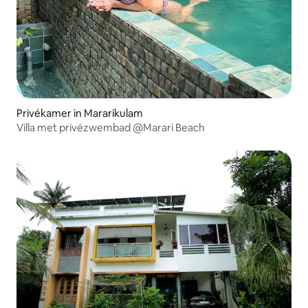
Privékamer in Mararikulam
Villa met privézwembad @Marari Beach