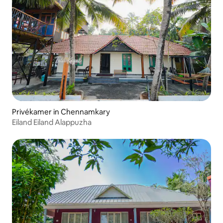
Privékamer in Chennamkary
Eiland Eiland Alappuzha