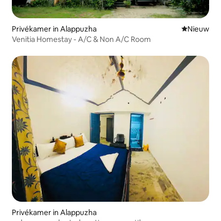
Privékamer in Alappuzha
Nieuwe ac
Nieuw
Venitia Homestay - A/C & Non A/C Room
Privékamer in Alappuzha